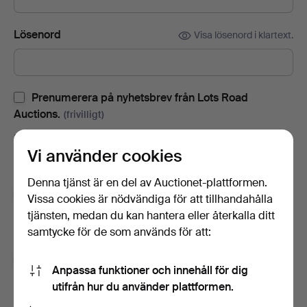
Lösenord
Visa lösenord i klartext.
Prenumerera på nyhetsbrev från Lots Road
Auctions.
(frivilligt)
Med bl.a. auktionskataloger, inbjudningar till evenemang och
Vi använder cookies
nyheter. Om du ångrar dig kan du enkelt avsluta
prenumerationen.
Denna tjänst är en del av Auctionet-plattformen.
Prenumerera på Auctionets nyhetsbrev.
(frivilligt)
Vissa cookies är nödvändiga för att tillhandahålla
tjänsten, medan du kan hantera eller återkalla ditt
Med bl.a. experttips, utvalda föremål och inspiration. Om du
samtycke för de som används för att:
ångrar dig kan du enkelt avsluta prenumerationen.
Jag är över 18 år och jag godkänner
Anpassa funktioner och innehåll för dig
användarvillkoren
,
köpvillkoren
samt bekräftar att jag
utifrån hur du använder plattformen.
har tagit del av
integritetspolicyn
.