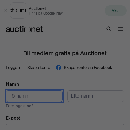
Auctionet
Visa
Stäng
Finns på Google Play
Auctionet.com
Bli medlem gratis på Auctionet
Logga in
Skapa konto
Skapa konto via Facebook
Namn
Företagskund?
E-post