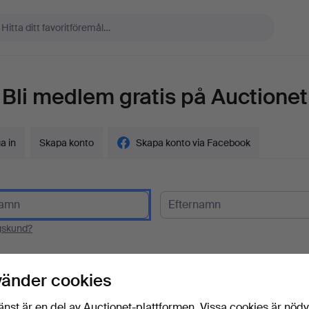
Bli medlem gratis på Auctionet
a in
Skapa konto
Skapa konto via Facebook
gskund?
t
vänder cookies
änst är en del av Auctionet-plattformen. Vissa cookies är nöd