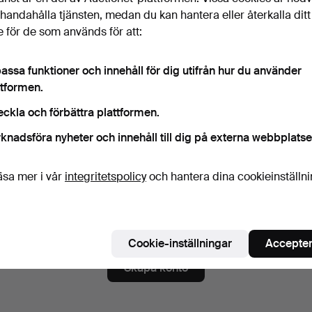
ord
Visa lösenord i 
illhandahålla tjänsten, medan du kan hantera eller återkalla ditt
 för de som används för att:
assa funktioner och innehåll för dig utifrån hur du använder
numerera på nyhetsbrev från Kalmar Auktionsverk.
(frivilligt)
ttformen.
a. auktionskataloger, inbjudningar till evenemang och nyheter. Om du å
eckla och förbättra plattformen.
 du enkelt avsluta prenumerationen.
knadsföra nyheter och innehåll till dig på externa webbplatse
numerera på Auctionets nyhetsbrev.
(frivilligt)
a. experttips, utvalda föremål och inspiration. Om du ångrar dig kan du e
äsa mer i vår
integritetspolicy
och hantera dina cookieinställn
 prenumerationen.
 är över 18 år och jag godkänner
användarvillkoren
,
köpvillk
ekräftar att jag har tagit del av
integritetspolicyn
.
Cookie-inställningar
Accepter
Skapa konto