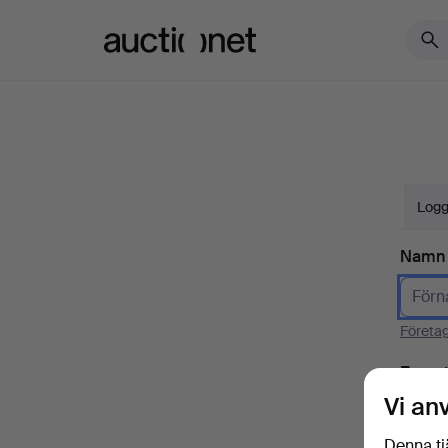
Auctionet.com
Logg
Namn
Företa
E-pos
Vi an
Denna tj