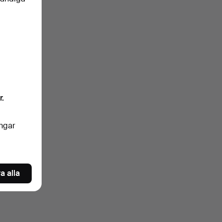
klartext.
ngrar
r.
nkelt
ingar
oren
a alla