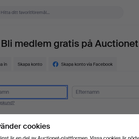
Bli medlem gratis på Auctionet
a in
Skapa konto
Skapa konto via Facebook
gskund?
t
vänder cookies
änst är en del av Auctionet-plattformen. Vissa cookies är nöd