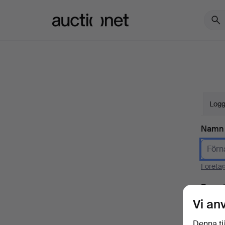
Auctionet.com
Logg
Namn
Företa
E-pos
Vi an
Denna tj