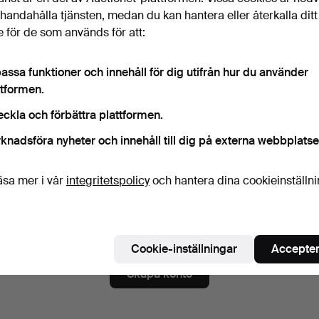
ord
Visa lösenord i 
illhandahålla tjänsten, medan du kan hantera eller återkalla ditt
 för de som används för att:
assa funktioner och innehåll för dig utifrån hur du använder
numerera på nyhetsbrev från Laholms Auktionskammare.
(fr
ttformen.
a. auktionskataloger, inbjudningar till evenemang och nyheter. Om du å
eckla och förbättra plattformen.
 du enkelt avsluta prenumerationen.
knadsföra nyheter och innehåll till dig på externa webbplatse
numerera på Auctionets nyhetsbrev.
(frivilligt)
a. experttips, utvalda föremål och inspiration. Om du ångrar dig kan du e
äsa mer i vår
integritetspolicy
och hantera dina cookieinställn
 prenumerationen.
 är över 18 år och jag godkänner
användarvillkoren
,
köpvillk
ekräftar att jag har tagit del av
integritetspolicyn
.
Cookie-inställningar
Accepter
Skapa konto