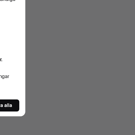
klartext.
ivilligt)
ngrar
r.
nkelt
ingar
oren
a alla