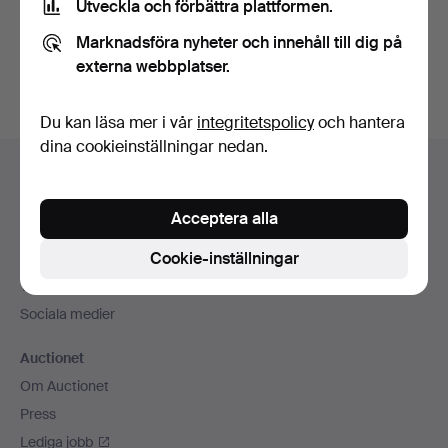
Utveckla och förbättra plattformen.
Skapa konto
Marknadsföra nyheter och innehåll till dig på
externa webbplatser.
Du kan läsa mer i vår
integritetspolicy
och hantera
dina cookieinställningar nedan.
Sidfotsnavigation
Hjälp och kontakt
Kontakta support
Acceptera alla
Alla auktionshus
Cookie-inställningar
Betalningsalternativ
Vi skickar med
Sociala medier
Auctionet
Om Auctionet
Press
Lediga jobb