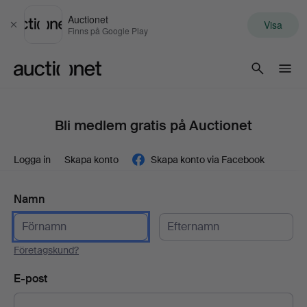
Auctionet
Visa
Stäng
Finns på Google Play
Auctionet.com
Bli medlem gratis på Auctionet
Logga in
Skapa konto
Skapa konto via Facebook
Namn
Företagskund?
E-post