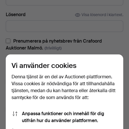
Lösenord
Visa lösenord i klartext.
Prenumerera på nyhetsbrev från Crafoord
Auktioner Malmö.
(frivilligt)
Med bl.a. auktionskataloger, inbjudningar till evenemang och
Vi använder cookies
nyheter. Om du ångrar dig kan du enkelt avsluta
prenumerationen.
Denna tjänst är en del av Auctionet-plattformen.
Prenumerera på Auctionets nyhetsbrev.
(frivilligt)
Vissa cookies är nödvändiga för att tillhandahålla
tjänsten, medan du kan hantera eller återkalla ditt
Med bl.a. experttips, utvalda föremål och inspiration. Om du
samtycke för de som används för att:
ångrar dig kan du enkelt avsluta prenumerationen.
Jag är över 18 år och jag godkänner
Anpassa funktioner och innehåll för dig
användarvillkoren
,
köpvillkoren
samt bekräftar att jag
utifrån hur du använder plattformen.
har tagit del av
integritetspolicyn
.