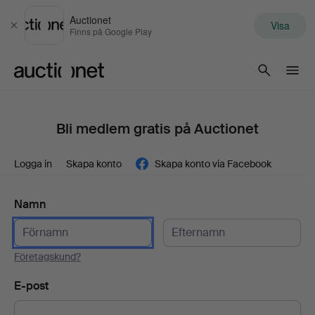
Auctionet
Visa
Stäng
Finns på Google Play
Auctionet.com
Bli medlem gratis på Auctionet
Logga in
Skapa konto
Skapa konto via Facebook
Namn
Företagskund?
E-post