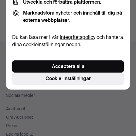
Utveckla och förbättra plattformen.
Skapa konto
Marknadsföra nyheter och innehåll till dig på
externa webbplatser.
Du kan läsa mer i vår
integritetspolicy
och hantera
dina cookieinställningar nedan.
Sidfotsnavigation
Hjälp och kontakt
Kontakta support
Acceptera alla
Alla auktionshus
Cookie-inställningar
Betalningsalternativ
Vi skickar med
Sociala medier
Auctionet
Om Auctionet
Press
Lediga jobb