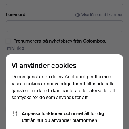
Lösenord
Visa lösenord i klartext.
Prenumerera på nyhetsbrev från Colombos.
(frivilligt)
Med bl.a. auktionskataloger, inbjudningar till evenemang och
Vi använder cookies
nyheter. Om du ångrar dig kan du enkelt avsluta
prenumerationen.
Denna tjänst är en del av Auctionet-plattformen.
Prenumerera på Auctionets nyhetsbrev.
(frivilligt)
Vissa cookies är nödvändiga för att tillhandahålla
tjänsten, medan du kan hantera eller återkalla ditt
Med bl.a. experttips, utvalda föremål och inspiration. Om du
samtycke för de som används för att:
ångrar dig kan du enkelt avsluta prenumerationen.
Jag är över 18 år och jag godkänner
Anpassa funktioner och innehåll för dig
användarvillkoren
,
köpvillkoren
samt bekräftar att jag
utifrån hur du använder plattformen.
har tagit del av
integritetspolicyn
.