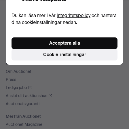
Sidfotsnavigation
Hjälp och kontakt
Du kan läsa mer i vår
integritetspolicy
och hantera
Kontakta support
dina cookieinställningar nedan.
Alla auktionshus
Betalningsalternativ
Acceptera alla
Vi skickar med
Sociala medier
Cookie-inställningar
Auctionet
Om Auctionet
Press
Lediga jobb
Anslut ditt auktionshus
Auctionets garanti
Mer från Auctionet
Auctionet Magazine