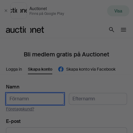
Auctionet
Visa
Stäng
Finns på Google Play
Auctionet.com
Bli medlem gratis på Auctionet
Logga in
Skapa konto
Skapa konto via Facebook
Namn
Företagskund?
E-post