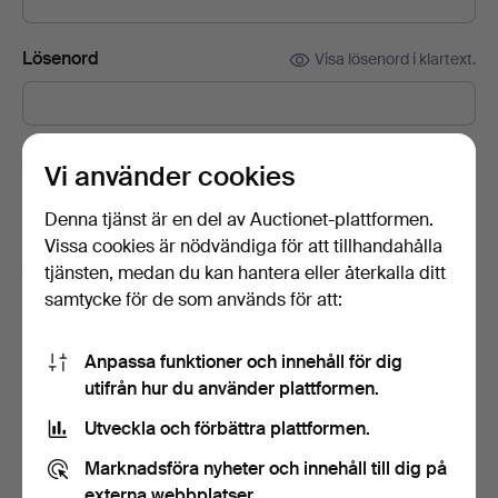
Lösenord
Visa lösenord i klartext.
Prenumerera på Auctionets nyhetsbrev.
(frivilligt)
Vi använder cookies
Med bl.a. experttips, utvalda föremål och inspiration. Om du
Denna tjänst är en del av Auctionet-plattformen.
ångrar dig kan du enkelt avsluta prenumerationen.
Vissa cookies är nödvändiga för att tillhandahålla
Jag är över 18 år och jag godkänner
tjänsten, medan du kan hantera eller återkalla ditt
användarvillkoren
,
köpvillkoren
samt bekräftar att jag
samtycke för de som används för att:
har tagit del av
integritetspolicyn
.
Anpassa funktioner och innehåll för dig
Skapa konto
utifrån hur du använder plattformen.
Utveckla och förbättra plattformen.
Marknadsföra nyheter och innehåll till dig på
externa webbplatser.