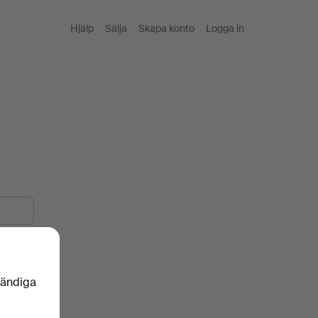
Hjälp
Sälja
Skapa konto
Logga in
vändiga