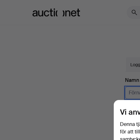
Auctionet.com
Logg
Namn
Företa
Vi an
E-pos
Denna tj
för att t
samtycke