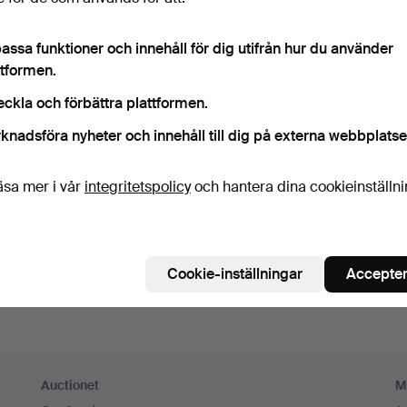
ord
Visa lösenord i 
assa funktioner och innehåll för dig utifrån hur du använder
ttformen.
numerera på Auctionets nyhetsbrev.
(frivilligt)
eckla och förbättra plattformen.
a. experttips, utvalda föremål och inspiration. Om du ångrar dig kan du e
knadsföra nyheter och innehåll till dig på externa webbplatse
 prenumerationen.
 är över 18 år och jag godkänner
användarvillkoren
,
köpvillk
äsa mer i vår
integritetspolicy
och hantera dina cookieinställn
ekräftar att jag har tagit del av
integritetspolicyn
.
Skapa konto
Cookie-inställningar
Accepter
Auctionet
M