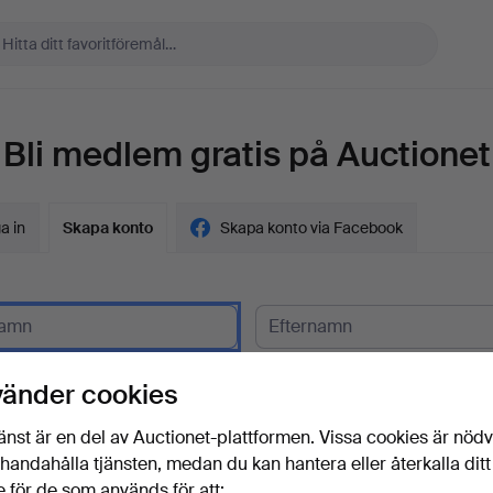
Bli medlem gratis på Auctionet
a in
Skapa konto
Skapa konto via Facebook
gskund?
vänder cookies
t
änst är en del av Auctionet-plattformen. Vissa cookies är nöd
illhandahålla tjänsten, medan du kan hantera eller återkalla ditt
 för de som används för att: