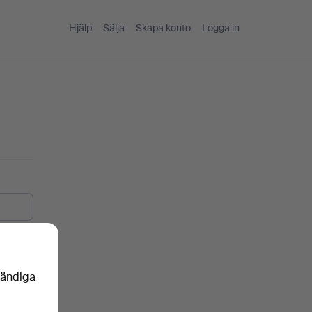
Hjälp
Sälja
Skapa konto
Logga in
vändiga