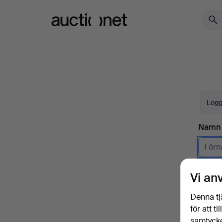
Auctionet.com
Logg
Namn
Företa
Vi an
E-pos
Denna tj
för att t
samtycke