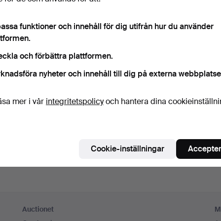
ord
Visa lösenord i 
assa funktioner och innehåll för dig utifrån hur du använder
ttformen.
numerera på Auctionets nyhetsbrev.
(frivilligt)
eckla och förbättra plattformen.
a. experttips, utvalda föremål och inspiration. Om du ångrar dig kan du e
knadsföra nyheter och innehåll till dig på externa webbplatse
 prenumerationen.
 är över 18 år och jag godkänner
användarvillkoren
,
köpvillk
äsa mer i vår
integritetspolicy
och hantera dina cookieinställn
ekräftar att jag har tagit del av
integritetspolicyn
.
Skapa konto
Cookie-inställningar
Accepter
Auctionet
M