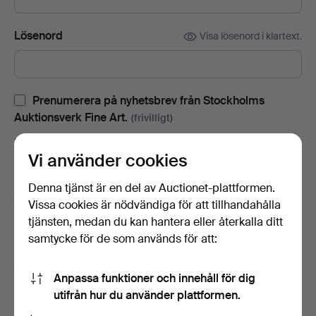
Lösenord
Visa lösenord i klartext.
Prenumerera på nyhetsbrev från Stockholms
Auktionsverk Fine Art.
(frivilligt)
Med bl.a. auktionskataloger, inbjudningar till evenemang och
Vi använder cookies
nyheter. Om du ångrar dig kan du enkelt avsluta
prenumerationen.
Denna tjänst är en del av Auctionet-plattformen.
Prenumerera på Auctionets nyhetsbrev.
(frivilligt)
Vissa cookies är nödvändiga för att tillhandahålla
tjänsten, medan du kan hantera eller återkalla ditt
Med bl.a. experttips, utvalda föremål och inspiration. Om du
samtycke för de som används för att:
ångrar dig kan du enkelt avsluta prenumerationen.
Jag är över 18 år och jag godkänner
Anpassa funktioner och innehåll för dig
användarvillkoren
,
köpvillkoren
samt bekräftar att jag
utifrån hur du använder plattformen.
har tagit del av
integritetspolicyn
.