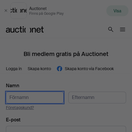
Auctionet
Visa
Stäng
Finns på Google Play
Auctionet.com
Bli medlem gratis på Auctionet
Logga in
Skapa konto
Skapa konto via Facebook
Namn
Företagskund?
E-post