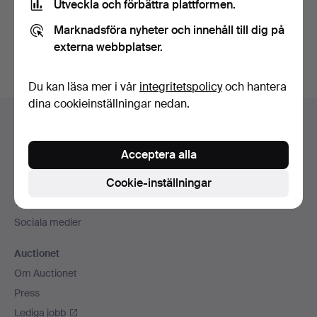
Utveckla och förbättra plattformen.
Skapa konto
Marknadsföra nyheter och innehåll till dig på
externa webbplatser.
Du kan läsa mer i vår
integritetspolicy
och hantera
dina cookieinställningar nedan.
Sidfotsnavigation
Hjälp och kontakt
Kontakta support
Acceptera alla
Alla auktionshus
Cookie-inställningar
Betalningsalternativ
Vi skickar med
Sociala medier
Auctionet
Om Auctionet
Press
Lediga jobb