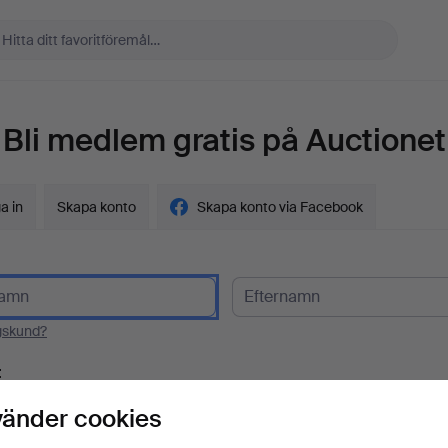
Bli medlem gratis på Auctionet
a in
Skapa konto
Skapa konto via Facebook
gskund?
t
vänder cookies