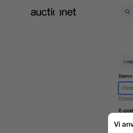
Auctionet.com
Logg
Namn
Företa
E-pos
Vi an