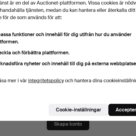
änst är en del av Auctionet-plattformen. Vissa cookies är nöd
ord
Visa lösenord i 
illhandahålla tjänsten, medan du kan hantera eller återkalla ditt
 för de som används för att:
numerera på nyhetsbrev från Stockholms Auktionsverk Fine 
assa funktioner och innehåll för dig utifrån hur du använder
igt)
ttformen.
a. auktionskataloger, inbjudningar till evenemang och nyheter. Om du å
eckla och förbättra plattformen.
 du enkelt avsluta prenumerationen.
knadsföra nyheter och innehåll till dig på externa webbplatse
numerera på Auctionets nyhetsbrev.
(frivilligt)
a. experttips, utvalda föremål och inspiration. Om du ångrar dig kan du e
äsa mer i vår
integritetspolicy
och hantera dina cookieinställn
 prenumerationen.
 är över 18 år och jag godkänner
användarvillkoren
,
köpvillk
ekräftar att jag har tagit del av
integritetspolicyn
.
Cookie-inställningar
Accepter
Skapa konto