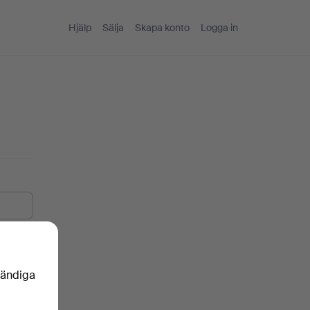
Hjälp
Sälja
Skapa konto
Logga in
vändiga