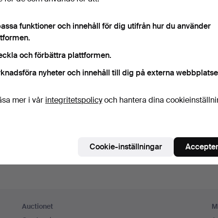
ord
Visa lösenord i 
assa funktioner och innehåll för dig utifrån hur du använder
ttformen.
numerera på Auctionets nyhetsbrev.
(frivilligt)
eckla och förbättra plattformen.
a. experttips, utvalda föremål och inspiration. Om du ångrar dig kan du e
knadsföra nyheter och innehåll till dig på externa webbplatse
 prenumerationen.
 är över 18 år och jag godkänner
användarvillkoren
,
köpvillk
äsa mer i vår
integritetspolicy
och hantera dina cookieinställn
ekräftar att jag har tagit del av
integritetspolicyn
.
Skapa konto
Cookie-inställningar
Accepter
Auctionet
M