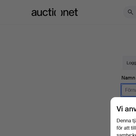
Auctionet.com
Logg
Namn
Företa
Vi an
E-pos
Denna tj
för att t
samtycke