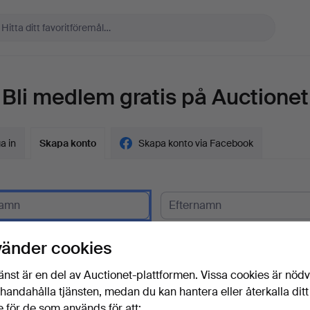
Bli medlem gratis på Auctionet
a in
Skapa konto
Skapa konto via Facebook
gskund?
vänder cookies
t
änst är en del av Auctionet-plattformen. Vissa cookies är nöd
illhandahålla tjänsten, medan du kan hantera eller återkalla ditt
 för de som används för att: