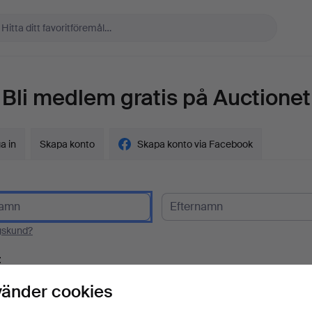
Bli medlem gratis på Auctionet
a in
Skapa konto
Skapa konto via Facebook
gskund?
t
vänder cookies