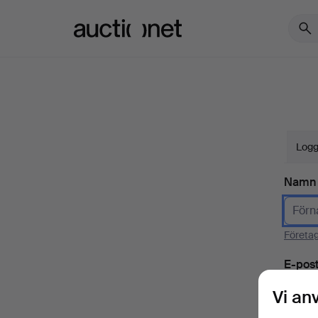
Auctionet.com
Logg
Namn
Företa
E-pos
Vi an