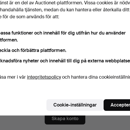
änst är en del av Auctionet-plattformen. Vissa cookies är nöd
ord
Visa lösenord i 
illhandahålla tjänsten, medan du kan hantera eller återkalla ditt
 för de som används för att:
numerera på nyhetsbrev från Helsingborgs Auktionskammar
assa funktioner och innehåll för dig utifrån hur du använder
igt)
ttformen.
a. auktionskataloger, inbjudningar till evenemang och nyheter. Om du å
eckla och förbättra plattformen.
 du enkelt avsluta prenumerationen.
knadsföra nyheter och innehåll till dig på externa webbplatse
numerera på Auctionets nyhetsbrev.
(frivilligt)
a. experttips, utvalda föremål och inspiration. Om du ångrar dig kan du e
äsa mer i vår
integritetspolicy
och hantera dina cookieinställn
 prenumerationen.
 är över 18 år och jag godkänner
användarvillkoren
,
köpvillk
ekräftar att jag har tagit del av
integritetspolicyn
.
Cookie-inställningar
Accepter
Skapa konto