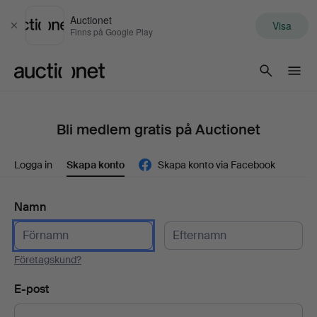
Auctionet
Visa
Stäng
Finns på Google Play
Auctionet.com
Bli medlem gratis på Auctionet
Logga in
Skapa konto
Skapa konto via Facebook
Namn
Företagskund?
E-post