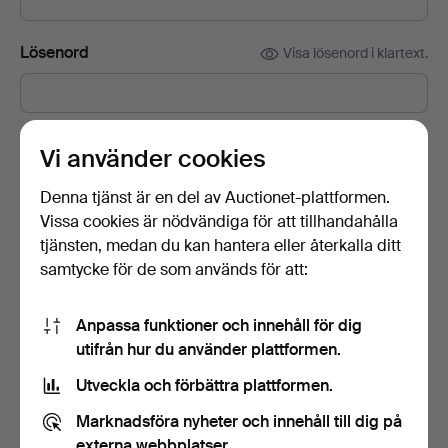
Lösenord
Visa lösenord i klartext.
Prenumerera på Auctionets nyhetsbrev.
(frivilligt)
Vi använder cookies
Med bl.a. experttips, utvalda föremål och inspiration. Om du
Denna tjänst är en del av Auctionet-plattformen.
ångrar dig kan du enkelt avsluta prenumerationen.
Vissa cookies är nödvändiga för att tillhandahålla
Jag är över 18 år och jag godkänner
tjänsten, medan du kan hantera eller återkalla ditt
användarvillkoren
,
köpvillkoren
samt bekräftar att jag
samtycke för de som används för att:
har tagit del av
integritetspolicyn
.
Anpassa funktioner och innehåll för dig
Skapa konto
utifrån hur du använder plattformen.
Utveckla och förbättra plattformen.
Marknadsföra nyheter och innehåll till dig på
externa webbplatser.