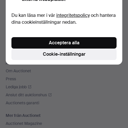
Sidfotsnavigation
Hjälp och kontakt
Du kan läsa mer i vår
integritetspolicy
och hantera
Kontakta support
dina cookieinställningar nedan.
Alla auktionshus
Betalningsalternativ
Acceptera alla
Vi skickar med
Sociala medier
Cookie-inställningar
Auctionet
Om Auctionet
Press
Lediga jobb
Anslut ditt auktionshus
Auctionets garanti
Mer från Auctionet
Auctionet Magazine