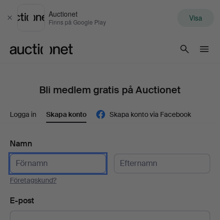
Auctionet
Visa
Stäng
Finns på Google Play
Auctionet.com
Bli medlem gratis på Auctionet
Logga in
Skapa konto
Skapa konto via Facebook
Namn
Företagskund?
E-post