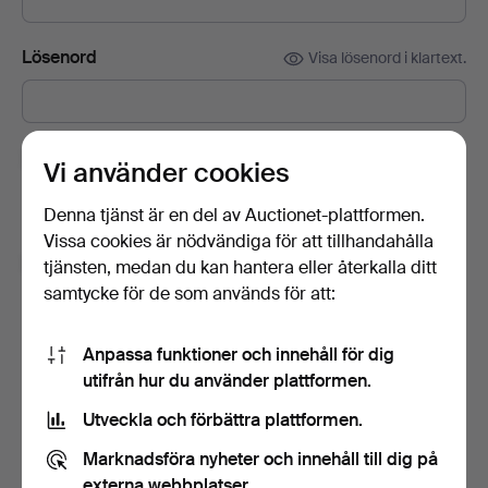
Lösenord
Visa lösenord i klartext.
Prenumerera på Auctionets nyhetsbrev.
(frivilligt)
Vi använder cookies
Med bl.a. experttips, utvalda föremål och inspiration. Om du
Denna tjänst är en del av Auctionet-plattformen.
ångrar dig kan du enkelt avsluta prenumerationen.
Vissa cookies är nödvändiga för att tillhandahålla
Jag är över 18 år och jag godkänner
tjänsten, medan du kan hantera eller återkalla ditt
användarvillkoren
,
köpvillkoren
samt bekräftar att jag
samtycke för de som används för att:
har tagit del av
integritetspolicyn
.
Anpassa funktioner och innehåll för dig
Skapa konto
utifrån hur du använder plattformen.
Utveckla och förbättra plattformen.
Marknadsföra nyheter och innehåll till dig på
externa webbplatser.