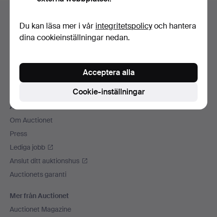
Sidfotsnavigation
Hjälp och kontakt
Du kan läsa mer i vår
integritetspolicy
och hantera
Kontakta support
dina cookieinställningar nedan.
Alla auktionshus
Betalningsalternativ
Acceptera alla
Vi skickar med
Sociala medier
Cookie-inställningar
Auctionet
Om Auctionet
Press
Lediga jobb
Anslut ditt auktionshus
Auctionets garanti
Mer från Auctionet
Auctionet Magazine