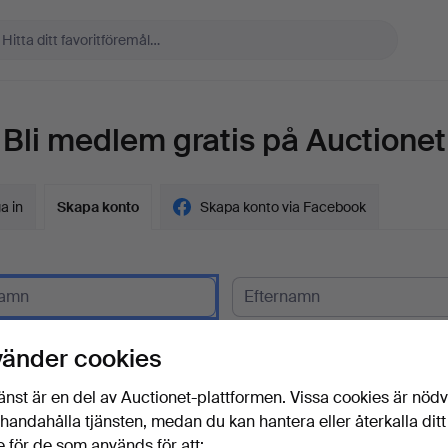
Bli medlem gratis på Auctionet
a in
Skapa konto
Skapa konto via Facebook
gskund?
vänder cookies
t
änst är en del av Auctionet-plattformen. Vissa cookies är nöd
illhandahålla tjänsten, medan du kan hantera eller återkalla ditt
 för de som används för att: