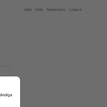
Hjälp
Sälja
Skapa konto
Logga in
vändiga