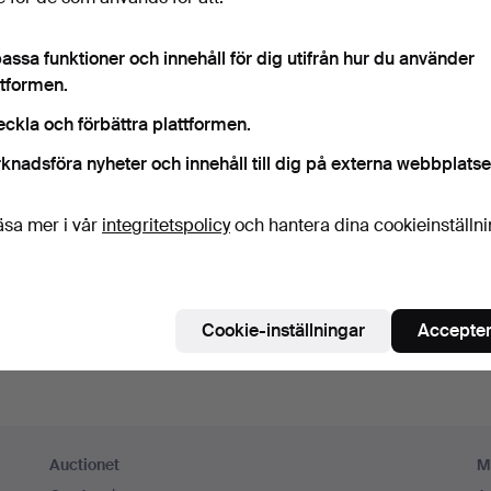
ord
Visa lösenord i 
assa funktioner och innehåll för dig utifrån hur du använder
ttformen.
numerera på Auctionets nyhetsbrev.
(frivilligt)
eckla och förbättra plattformen.
a. experttips, utvalda föremål och inspiration. Om du ångrar dig kan du e
knadsföra nyheter och innehåll till dig på externa webbplatse
 prenumerationen.
 är över 18 år och jag godkänner
användarvillkoren
,
köpvillk
äsa mer i vår
integritetspolicy
och hantera dina cookieinställn
ekräftar att jag har tagit del av
integritetspolicyn
.
Skapa konto
Cookie-inställningar
Accepter
Auctionet
M