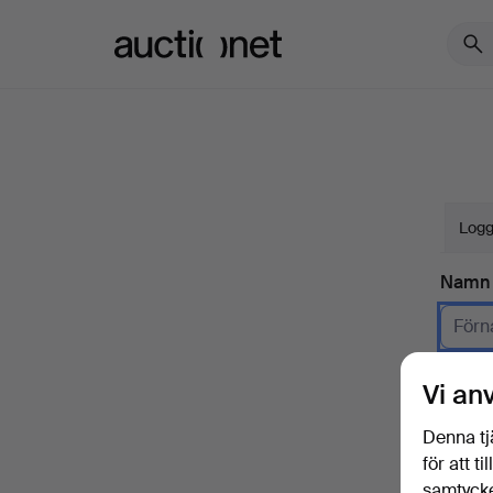
Auctionet.com
Logg
Namn
Företa
Vi an
E-pos
Denna tj
för att t
samtycke