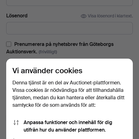
Lösenord
Visa lösenord i klartext.
Prenumerera på nyhetsbrev från Göteborgs
Auktionsverk.
(frivilligt)
Med bl.a. auktionskataloger, inbjudningar till evenemang och
Vi använder cookies
nyheter. Om du ångrar dig kan du enkelt avsluta
prenumerationen.
Denna tjänst är en del av Auctionet-plattformen.
Prenumerera på Auctionets nyhetsbrev.
(frivilligt)
Vissa cookies är nödvändiga för att tillhandahålla
tjänsten, medan du kan hantera eller återkalla ditt
Med bl.a. experttips, utvalda föremål och inspiration. Om du
samtycke för de som används för att:
ångrar dig kan du enkelt avsluta prenumerationen.
Jag är över 18 år och jag godkänner
Anpassa funktioner och innehåll för dig
användarvillkoren
,
köpvillkoren
samt bekräftar att jag
utifrån hur du använder plattformen.
har tagit del av
integritetspolicyn
.