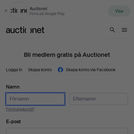
Auctionet
Visa
Stäng
Finns på Google Play
Auctionet.com
Bli medlem gratis på Auctionet
Logga in
Skapa konto
Skapa konto via Facebook
Namn
Företagskund?
E-post