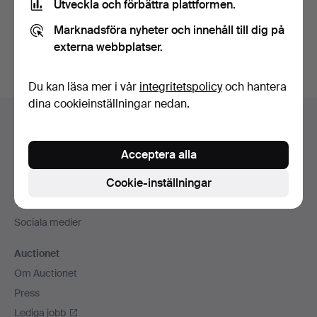
Utveckla och förbättra plattformen.
Skapa konto
Marknadsföra nyheter och innehåll till dig på
externa webbplatser.
Du kan läsa mer i vår
integritetspolicy
och hantera
dina cookieinställningar nedan.
Sidfotsnavigation
Hjälp och kontakt
Kontakta support
Acceptera alla
Alla auktionshus
Cookie-inställningar
Betalningsalternativ
Vi skickar med
Sociala medier
Auctionet
Om Auctionet
Press
Lediga jobb