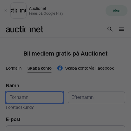
Auctionet
Visa
Stäng
Finns på Google Play
Auctionet.com
Bli medlem gratis på Auctionet
Logga in
Skapa konto
Skapa konto via Facebook
Namn
Företagskund?
E-post