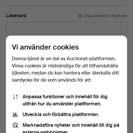
Lösenord
Visa lösenord i klartext.
Prenumerera på Auctionets nyhetsbrev.
(frivilligt)
Vi använder cookies
Med bl.a. experttips, utvalda föremål och inspiration. Om du
Denna tjänst är en del av Auctionet-plattformen.
ångrar dig kan du enkelt avsluta prenumerationen.
Vissa cookies är nödvändiga för att tillhandahålla
Jag är över 18 år och jag godkänner
tjänsten, medan du kan hantera eller återkalla ditt
användarvillkoren
,
köpvillkoren
samt bekräftar att jag
samtycke för de som används för att:
har tagit del av
integritetspolicyn
.
Anpassa funktioner och innehåll för dig
Skapa konto
utifrån hur du använder plattformen.
Utveckla och förbättra plattformen.
Marknadsföra nyheter och innehåll till dig på
externa webbplatser.