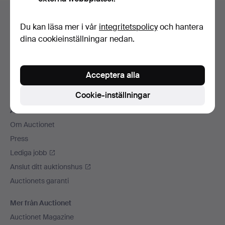
Sidfotsnavigation
Hjälp och kontakt
Du kan läsa mer i vår
integritetspolicy
och hantera
Kontakta support
dina cookieinställningar nedan.
Alla auktionshus
Betalningsalternativ
Acceptera alla
Vi skickar med
Sociala medier
Cookie-inställningar
Auctionet
Om Auctionet
Press
Lediga jobb
Anslut ditt auktionshus
Auctionets garanti
Mer från Auctionet
Auctionet Magazine