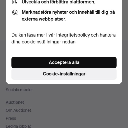
Utveckla och förbättra plattformen.
Skapa konto
Marknadsföra nyheter och innehåll till dig på
externa webbplatser.
Du kan läsa mer i vår
integritetspolicy
och hantera
dina cookieinställningar nedan.
Sidfotsnavigation
Hjälp och kontakt
Kontakta support
Acceptera alla
Alla auktionshus
Cookie-inställningar
Betalningsalternativ
Vi skickar med
Sociala medier
Auctionet
Om Auctionet
Press
Lediga jobb