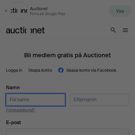
Auctionet
Visa
Stäng
Finns på Google Play
Auctionet.com
Bli medlem gratis på Auctionet
Logga in
Skapa konto
Skapa konto via Facebook
Namn
Företagskund?
E-post