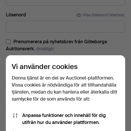
Lösenord
Visa lösenord i klartext.
Prenumerera på nyhetsbrev från Göteborgs
Auktionsverk.
(frivilligt)
Med bl.a. auktionskataloger, inbjudningar till evenemang och
Vi använder cookies
nyheter. Om du ångrar dig kan du enkelt avsluta
prenumerationen.
Denna tjänst är en del av Auctionet-plattformen.
Prenumerera på Auctionets nyhetsbrev.
(frivilligt)
Vissa cookies är nödvändiga för att tillhandahålla
tjänsten, medan du kan hantera eller återkalla ditt
Med bl.a. experttips, utvalda föremål och inspiration. Om du
samtycke för de som används för att:
ångrar dig kan du enkelt avsluta prenumerationen.
Jag är över 18 år och jag godkänner
Anpassa funktioner och innehåll för dig
användarvillkoren
,
köpvillkoren
samt bekräftar att jag
utifrån hur du använder plattformen.
har tagit del av
integritetspolicyn
.