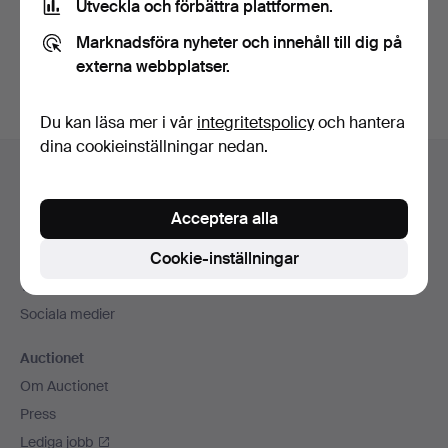
Utveckla och förbättra plattformen.
Skapa konto
Marknadsföra nyheter och innehåll till dig på
externa webbplatser.
Du kan läsa mer i vår
integritetspolicy
och hantera
dina cookieinställningar nedan.
Sidfotsnavigation
Hjälp och kontakt
Kontakta support
Acceptera alla
Alla auktionshus
Cookie-inställningar
Betalningsalternativ
Vi skickar med
Sociala medier
Auctionet
Om Auctionet
Press
Lediga jobb