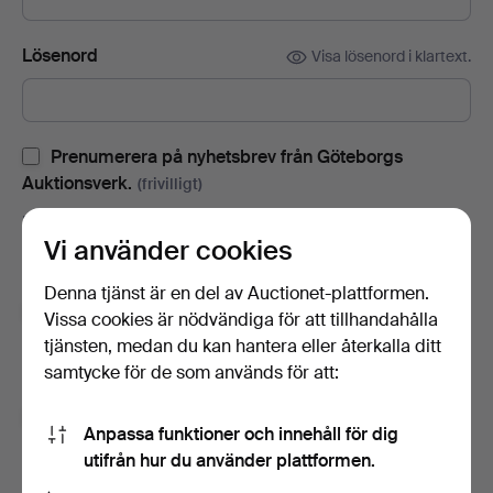
Lösenord
Visa lösenord i klartext.
Prenumerera på nyhetsbrev från Göteborgs
Auktionsverk.
(frivilligt)
Med bl.a. auktionskataloger, inbjudningar till evenemang och
Vi använder cookies
nyheter. Om du ångrar dig kan du enkelt avsluta
prenumerationen.
Denna tjänst är en del av Auctionet-plattformen.
Prenumerera på Auctionets nyhetsbrev.
(frivilligt)
Vissa cookies är nödvändiga för att tillhandahålla
tjänsten, medan du kan hantera eller återkalla ditt
Med bl.a. experttips, utvalda föremål och inspiration. Om du
samtycke för de som används för att:
ångrar dig kan du enkelt avsluta prenumerationen.
Jag är över 18 år och jag godkänner
Anpassa funktioner och innehåll för dig
användarvillkoren
,
köpvillkoren
samt bekräftar att jag
utifrån hur du använder plattformen.
har tagit del av
integritetspolicyn
.