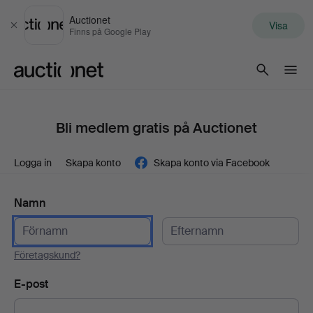
Auctionet
Visa
Stäng
Finns på Google Play
Auctionet.com
Bli medlem gratis på Auctionet
Logga in
Skapa konto
Skapa konto via Facebook
Namn
Företagskund?
E-post