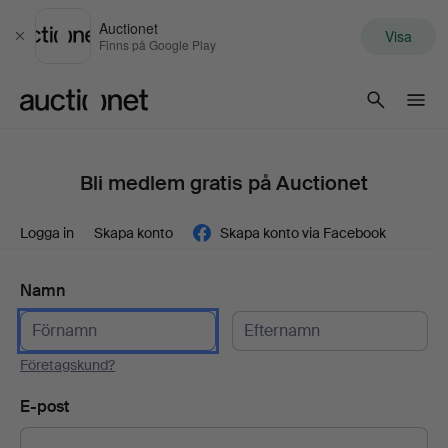
Auctionet
Visa
Stäng
Finns på Google Play
Auctionet.com
Bli medlem gratis på Auctionet
Logga in
Skapa konto
Skapa konto via Facebook
Namn
Företagskund?
E-post