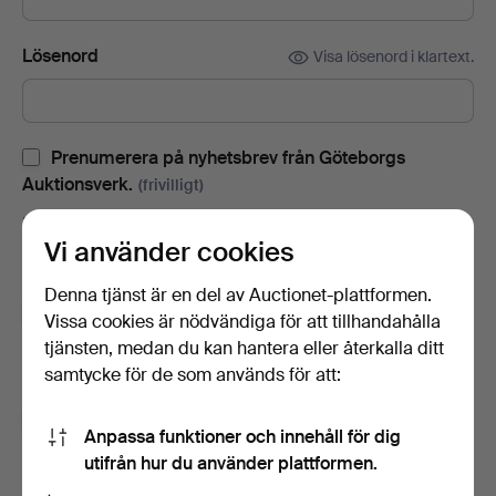
Lösenord
Visa lösenord i klartext.
Prenumerera på nyhetsbrev från Göteborgs
Auktionsverk.
(frivilligt)
Med bl.a. auktionskataloger, inbjudningar till evenemang och
Vi använder cookies
nyheter. Om du ångrar dig kan du enkelt avsluta
prenumerationen.
Denna tjänst är en del av Auctionet-plattformen.
Prenumerera på Auctionets nyhetsbrev.
(frivilligt)
Vissa cookies är nödvändiga för att tillhandahålla
tjänsten, medan du kan hantera eller återkalla ditt
Med bl.a. experttips, utvalda föremål och inspiration. Om du
samtycke för de som används för att:
ångrar dig kan du enkelt avsluta prenumerationen.
Jag är över 18 år och jag godkänner
Anpassa funktioner och innehåll för dig
användarvillkoren
,
köpvillkoren
samt bekräftar att jag
utifrån hur du använder plattformen.
har tagit del av
integritetspolicyn
.