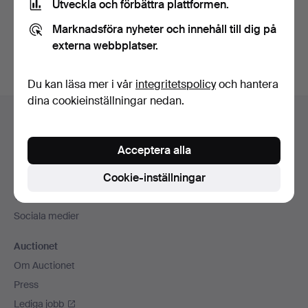
Utveckla och förbättra plattformen.
Skapa konto
Marknadsföra nyheter och innehåll till dig på
externa webbplatser.
Du kan läsa mer i vår
integritetspolicy
och hantera
dina cookieinställningar nedan.
Sidfotsnavigation
Hjälp och kontakt
Kontakta support
Acceptera alla
Alla auktionshus
Cookie-inställningar
Betalningsalternativ
Vi skickar med
Sociala medier
Auctionet
Om Auctionet
Press
Lediga jobb