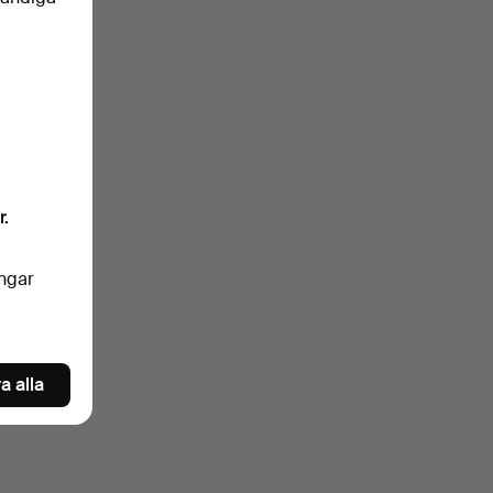
klartext.
igt)
ngrar
r.
nkelt
ingar
oren
a alla