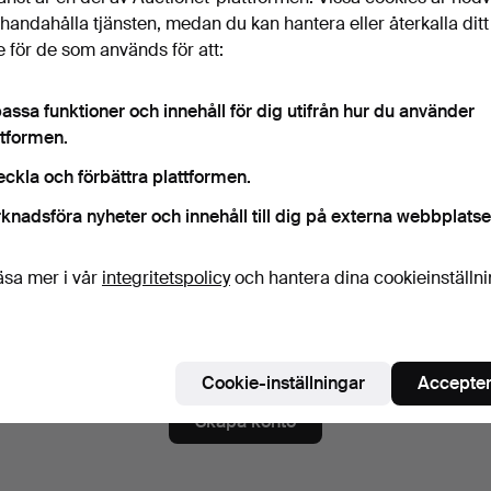
ord
Visa lösenord i 
illhandahålla tjänsten, medan du kan hantera eller återkalla ditt
 för de som används för att:
assa funktioner och innehåll för dig utifrån hur du använder
numerera på nyhetsbrev från Göteborgs Auktionsverk.
(frivill
ttformen.
a. auktionskataloger, inbjudningar till evenemang och nyheter. Om du å
eckla och förbättra plattformen.
 du enkelt avsluta prenumerationen.
knadsföra nyheter och innehåll till dig på externa webbplatse
numerera på Auctionets nyhetsbrev.
(frivilligt)
a. experttips, utvalda föremål och inspiration. Om du ångrar dig kan du e
äsa mer i vår
integritetspolicy
och hantera dina cookieinställn
 prenumerationen.
 är över 18 år och jag godkänner
användarvillkoren
,
köpvillk
ekräftar att jag har tagit del av
integritetspolicyn
.
Cookie-inställningar
Accepter
Skapa konto