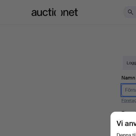
Auctionet.com
Logg
Namn
Företa
E-pos
Vi an
Denna tj