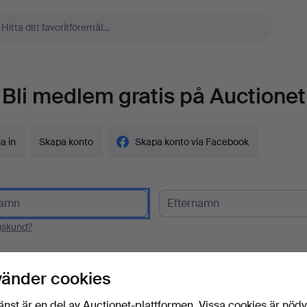
Bli medlem gratis på Auctionet
a in
Skapa konto
Skapa konto via Facebook
gskund?
t
vänder cookies
änst är en del av Auctionet-plattformen. Vissa cookies är nöd