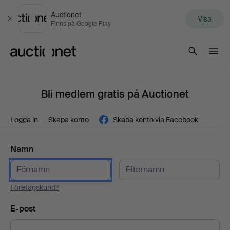
Auctionet
Visa
Stäng
Finns på Google Play
Auctionet.com
Bli medlem gratis på Auctionet
Logga in
Skapa konto
Skapa konto via Facebook
Namn
Företagskund?
E-post