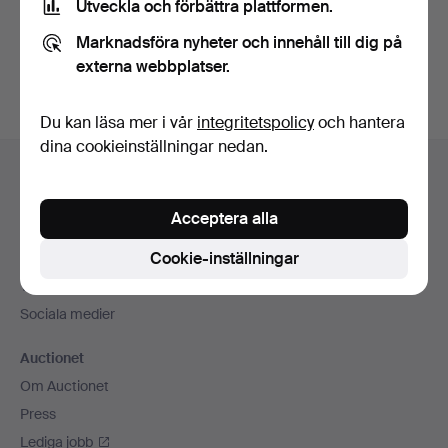
Utveckla och förbättra plattformen.
Skapa konto
Marknadsföra nyheter och innehåll till dig på
externa webbplatser.
Du kan läsa mer i vår
integritetspolicy
och hantera
dina cookieinställningar nedan.
Sidfotsnavigation
Hjälp och kontakt
Kontakta support
Acceptera alla
Alla auktionshus
Cookie-inställningar
Betalningsalternativ
Vi skickar med
Sociala medier
Auctionet
Om Auctionet
Press
Lediga jobb