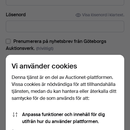
Lösenord
Visa lösenord i klartext.
Prenumerera på nyhetsbrev från Göteborgs
Auktionsverk.
(frivilligt)
Med bl.a. auktionskataloger, inbjudningar till evenemang och
Vi använder cookies
nyheter. Om du ångrar dig kan du enkelt avsluta
prenumerationen.
Denna tjänst är en del av Auctionet-plattformen.
Prenumerera på Auctionets nyhetsbrev.
(frivilligt)
Vissa cookies är nödvändiga för att tillhandahålla
tjänsten, medan du kan hantera eller återkalla ditt
Med bl.a. experttips, utvalda föremål och inspiration. Om du
samtycke för de som används för att:
ångrar dig kan du enkelt avsluta prenumerationen.
Jag är över 18 år och jag godkänner
Anpassa funktioner och innehåll för dig
användarvillkoren
,
köpvillkoren
samt bekräftar att jag
utifrån hur du använder plattformen.
har tagit del av
integritetspolicyn
.