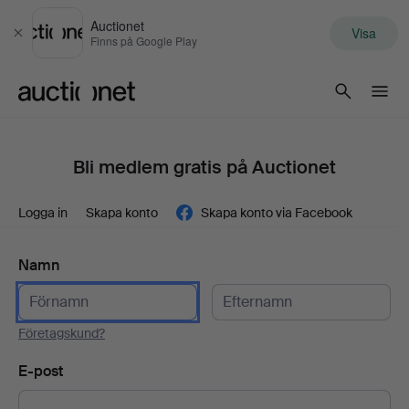
Auctionet
Visa
Stäng
Finns på Google Play
Auctionet.com
Bli medlem gratis på Auctionet
Logga in
Skapa konto
Skapa konto via Facebook
Namn
Företagskund?
E-post