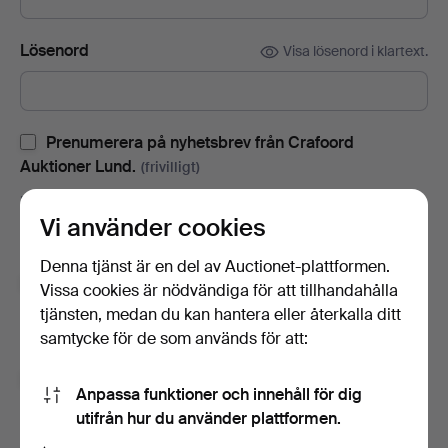
Lösenord
Visa lösenord i klartext.
Prenumerera på nyhetsbrev från Crafoord
Auktioner Lund.
(frivilligt)
Med bl.a. auktionskataloger, inbjudningar till evenemang och
Vi använder cookies
nyheter. Om du ångrar dig kan du enkelt avsluta
prenumerationen.
Denna tjänst är en del av Auctionet-plattformen.
Prenumerera på Auctionets nyhetsbrev.
(frivilligt)
Vissa cookies är nödvändiga för att tillhandahålla
tjänsten, medan du kan hantera eller återkalla ditt
Med bl.a. experttips, utvalda föremål och inspiration. Om du
samtycke för de som används för att:
ångrar dig kan du enkelt avsluta prenumerationen.
Jag är över 18 år och jag godkänner
Anpassa funktioner och innehåll för dig
användarvillkoren
,
köpvillkoren
samt bekräftar att jag
utifrån hur du använder plattformen.
har tagit del av
integritetspolicyn
.