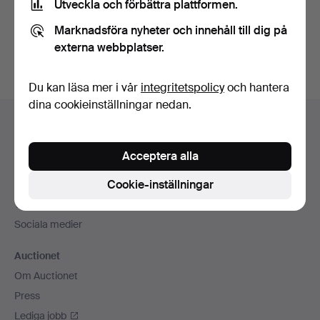
Utveckla och förbättra plattformen.
Skapa konto
Marknadsföra nyheter och innehåll till dig på
externa webbplatser.
Du kan läsa mer i vår
integritetspolicy
och hantera
dina cookieinställningar nedan.
Sidfotsnavigation
Hjälp och kontakt
Kontakta support
Acceptera alla
Alla auktionshus
Cookie-inställningar
Betalningsalternativ
Vi skickar med
Sociala medier
Auctionet
Om Auctionet
Press
Lediga jobb