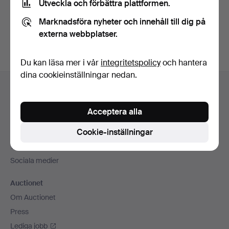
Utveckla och förbättra plattformen.
Skapa konto
Marknadsföra nyheter och innehåll till dig på
externa webbplatser.
Du kan läsa mer i vår
integritetspolicy
och hantera
dina cookieinställningar nedan.
Sidfotsnavigation
Hjälp och kontakt
Kontakta support
Acceptera alla
Alla auktionshus
Cookie-inställningar
Betalningsalternativ
Vi skickar med
Sociala medier
Auctionet
Om Auctionet
Press
Lediga jobb