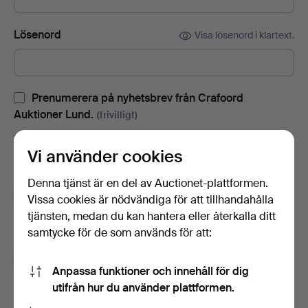
Lösenord
Visa lösenord i klartext.
Prenumerera på nyhetsbrev från Crafoord
Auktioner Lund.
(frivilligt)
Med bl.a. auktionskataloger, inbjudningar till evenemang och
Vi använder cookies
nyheter. Om du ångrar dig kan du enkelt avsluta
prenumerationen.
Denna tjänst är en del av Auctionet-plattformen.
Prenumerera på Auctionets nyhetsbrev.
(frivilligt)
Vissa cookies är nödvändiga för att tillhandahålla
tjänsten, medan du kan hantera eller återkalla ditt
Med bl.a. experttips, utvalda föremål och inspiration. Om du
samtycke för de som används för att:
ångrar dig kan du enkelt avsluta prenumerationen.
Jag är över 18 år och jag godkänner
Anpassa funktioner och innehåll för dig
användarvillkoren
,
köpvillkoren
samt bekräftar att jag
utifrån hur du använder plattformen.
har tagit del av
integritetspolicyn
.