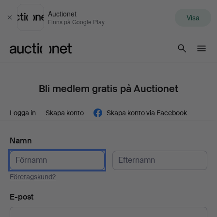
Auctionet
Visa
Stäng
Finns på Google Play
Auctionet.com
Bli medlem gratis på Auctionet
Logga in
Skapa konto
Skapa konto via Facebook
Namn
Företagskund?
E-post