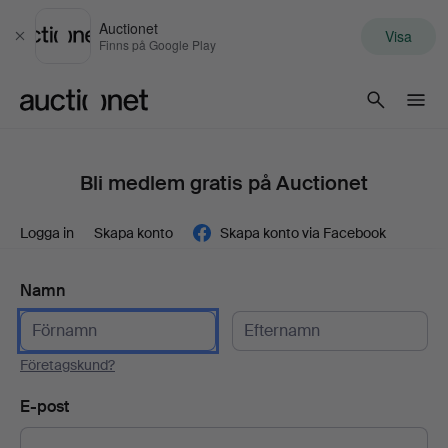
Auctionet
Visa
Stäng
Finns på Google Play
Auctionet.com
Bli medlem gratis på Auctionet
Logga in
Skapa konto
Skapa konto via Facebook
Namn
Företagskund?
E-post