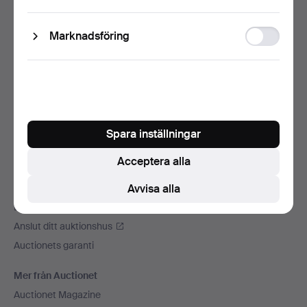
storage
Sidfotsnavigation
Hjälp och kontakt
Ad
Marknadsföring
Kontakta support
storage
Alla auktionshus
Betalningsalternativ
Vi skickar med
Sociala medier
Spara inställningar
Auctionet
Acceptera alla
Om Auctionet
Press
Avvisa alla
Lediga jobb
Anslut ditt auktionshus
Auctionets garanti
Mer från Auctionet
Auctionet Magazine