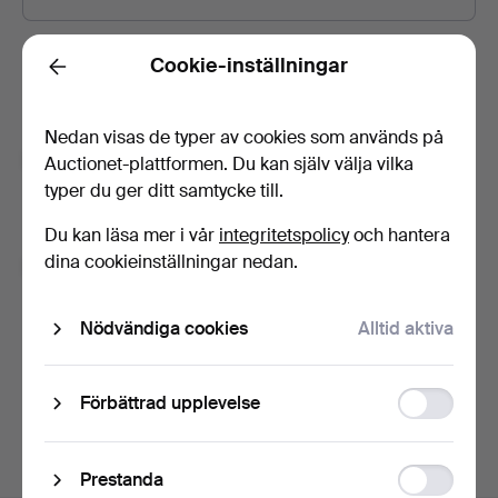
Lösenord
Visa lösenord i klartext.
Cookie-inställningar
Back
Nedan visas de typer av cookies som används på
Prenumerera på Auctionets nyhetsbrev.
(frivilligt)
Auctionet-plattformen. Du kan själv välja vilka
typer du ger ditt samtycke till.
Med bl.a. experttips, utvalda föremål och inspiration. Om du
ångrar dig kan du enkelt avsluta prenumerationen.
Du kan läsa mer i vår
integritetspolicy
och hantera
dina cookieinställningar nedan.
Jag är över 18 år och jag godkänner
användarvillkoren
,
köpvillkoren
samt bekräftar att jag
har tagit del av
integritetspolicyn
.
Nödvändiga cookies
Alltid aktiva
Skapa konto
Function
Förbättrad upplevelse
storage
Statistic
Prestanda