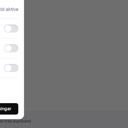
klartext.
tid aktiva
Functionality
storage
nkelt
Statistics
storage
oren
Ad
storage
ningar
er från Auctionet