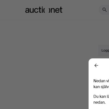
Auctionet.com
Logg
Namn
Back
Nedan vi
Företa
kan själv
E-pos
Du kan l
nedan.