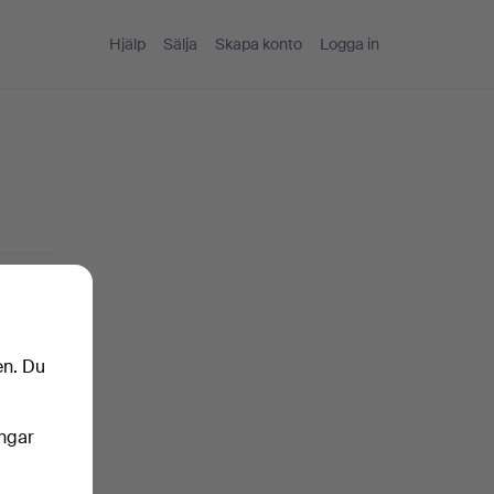
Hjälp
Sälja
Skapa konto
Logga in
en. Du
ingar