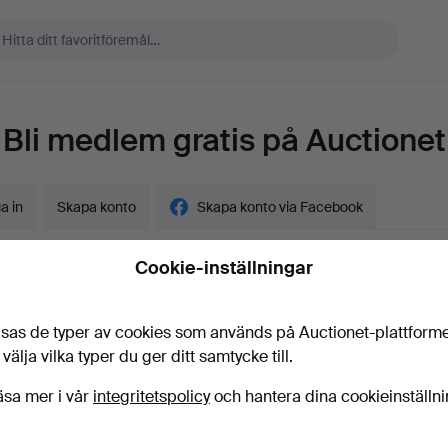
Bli medlem gratis på Auctionet
a in
Skapa konto
Skapa konto via Facebook
Cookie-inställningar
sas de typer av cookies som används på Auctionet-plattform
gskund?
 välja vilka typer du ger ditt samtycke till.
t
äsa mer i vår
integritetspolicy
och hantera dina cookieinställn