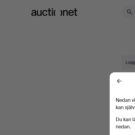
Auctionet.com
Logg
Namn
Back
Nedan vi
Företa
kan själv
E-pos
Du kan l
nedan.