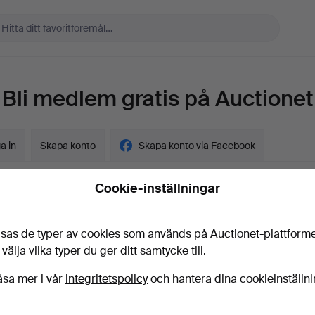
Bli medlem gratis på Auctionet
a in
Skapa konto
Skapa konto via Facebook
Cookie-inställningar
sas de typer av cookies som används på Auctionet-plattform
gskund?
 välja vilka typer du ger ditt samtycke till.
t
äsa mer i vår
integritetspolicy
och hantera dina cookieinställn