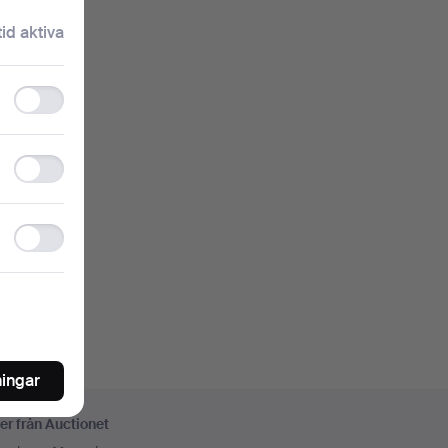
klartext.
tid aktiva
Functionality
storage
nkelt
Statistics
storage
oren
Ad
storage
ningar
er från Auctionet