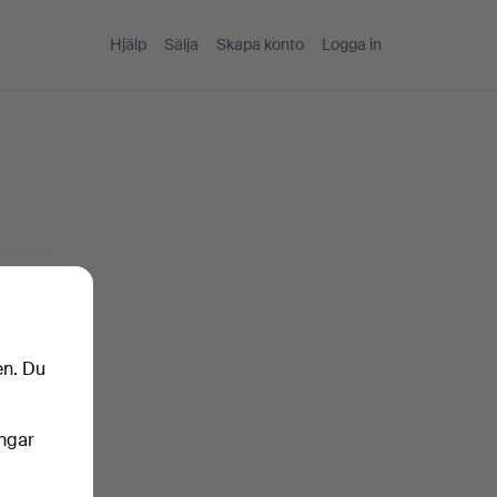
Hjälp
Sälja
Skapa konto
Logga in
en. Du
ingar