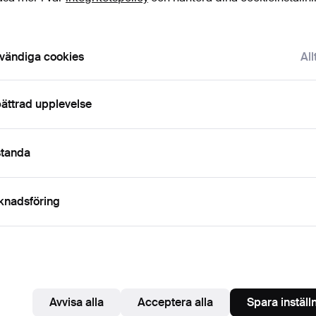
ord
Visa lösenord i 
vändiga cookies
All
numerera på nyhetsbrev från Karljohan Auktioner.
(frivilligt)
a. auktionskataloger, inbjudningar till evenemang och nyheter. Om du å
ättrad upplevelse
 du enkelt avsluta prenumerationen.
numerera på Auctionets nyhetsbrev.
(frivilligt)
standa
a. experttips, utvalda föremål och inspiration. Om du ångrar dig kan du e
 prenumerationen.
knadsföring
 är över 18 år och jag godkänner
användarvillkoren
,
köpvillk
ekräftar att jag har tagit del av
integritetspolicyn
.
Skapa konto
Avvisa alla
Acceptera alla
Spara inställ