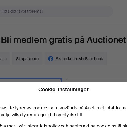
Bli medlem gratis på Auctionet
a in
Skapa konto
Skapa konto via Facebook
Cookie-inställningar
gskund?
t
sas de typer av cookies som används på Auctionet-plattform
 välja vilka typer du ger ditt samtycke till.
äsa mer i vår
integritetspolicy
och hantera dina cookieinställn