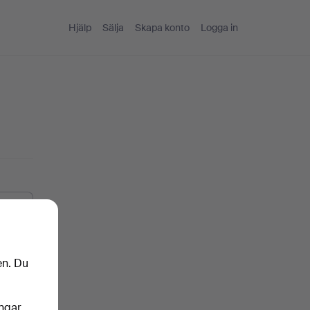
Hjälp
Sälja
Skapa konto
Logga in
en. Du
ingar