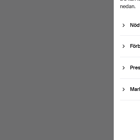
Lösen
nedan.
Nöd
Pre
Med bl.
Förb
dig kan
Pre
Pre
Med bl.
avsluta
Mar
Jag
samt b