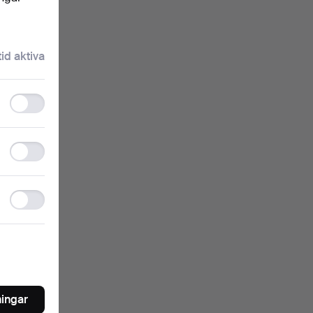
klartext.
tid aktiva
ngrar
Functionality
storage
Statistics
storage
nkelt
Ad
oren
storage
ningar