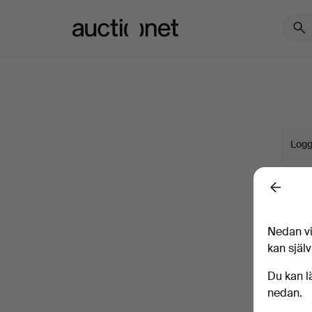
Auctionet.com
Logg
Namn
Back
Nedan vi
Företa
kan själv
E-pos
Du kan l
nedan.