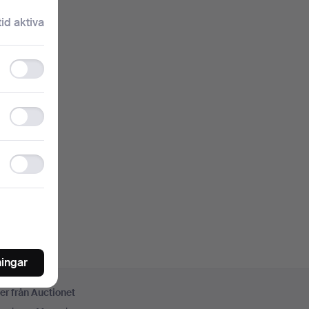
klartext.
tid aktiva
Functionality
storage
nkelt
Statistics
storage
oren
Ad
storage
ningar
er från Auctionet