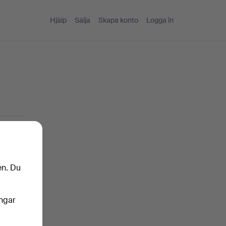
Hjälp
Sälja
Skapa konto
Logga in
en. Du
ingar