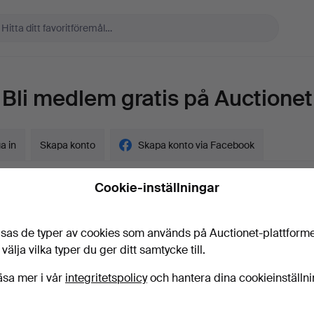
Bli medlem gratis på Auctionet
a in
Skapa konto
Skapa konto via Facebook
Cookie-inställningar
sas de typer av cookies som används på Auctionet-plattform
gskund?
 välja vilka typer du ger ditt samtycke till.
t
äsa mer i vår
integritetspolicy
och hantera dina cookieinställn