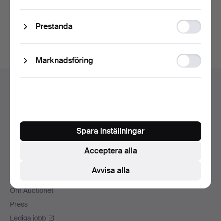
storage
Skapa konto
Statistic
Prestanda
storage
Ad
Marknadsföring
storage
Sidfotsnavigation
Hjälp och kontakt
Kontakta support
Alla auktionshus
Betalningsalternativ
Spara inställningar
Vi skickar med
Acceptera alla
Sociala medier
Avvisa alla
Auctionet
Om Auctionet
Press
Lediga jobb