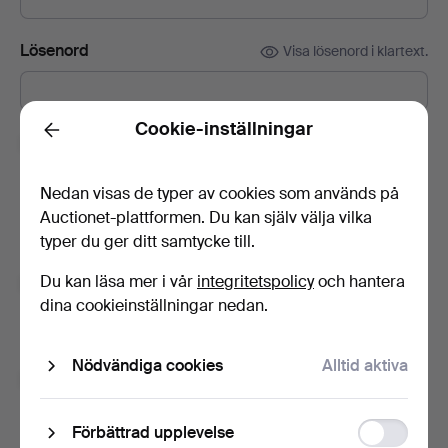
Lösenord
Visa lösenord i klartext.
Cookie-inställningar
Back
Prenumerera på nyhetsbrev från Göteborgs
Auktionsverk.
(frivilligt)
Nedan visas de typer av cookies som används på
Med bl.a. auktionskataloger, inbjudningar till evenemang och
Auctionet-plattformen. Du kan själv välja vilka
nyheter. Om du ångrar dig kan du enkelt avsluta
typer du ger ditt samtycke till.
prenumerationen.
Du kan läsa mer i vår
integritetspolicy
och hantera
Prenumerera på Auctionets nyhetsbrev.
(frivilligt)
dina cookieinställningar nedan.
Med bl.a. experttips, utvalda föremål och inspiration. Om du
ångrar dig kan du enkelt avsluta prenumerationen.
Nödvändiga cookies
Alltid aktiva
Jag är över 18 år och jag godkänner
användarvillkoren
,
köpvillkoren
samt bekräftar att jag
har tagit del av
integritetspolicyn
.
Function
Förbättrad upplevelse