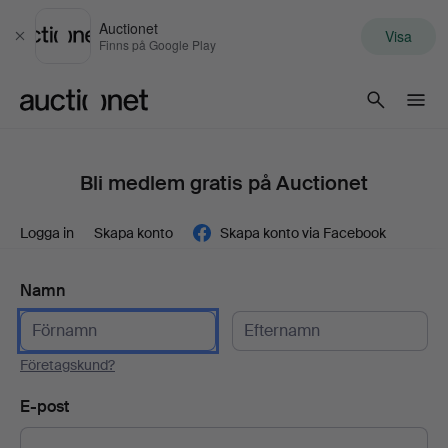
Auctionet
Visa
Stäng
Finns på Google Play
Auctionet.com
Bli medlem gratis på Auctionet
Logga in
Skapa konto
Skapa konto via Facebook
Namn
Företagskund?
E-post