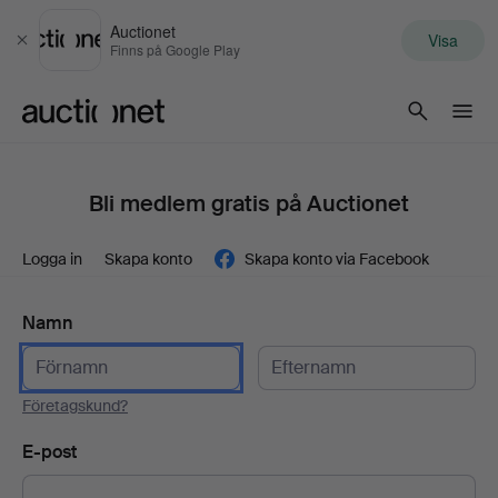
Auctionet
Visa
Stäng
Finns på Google Play
Auctionet.com
Bli medlem gratis på Auctionet
Logga in
Skapa konto
Skapa konto via Facebook
Namn
Företagskund?
E-post