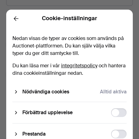
Lösenord
Visa lösenord i klartext.
Cookie-inställningar
Back
Nedan visas de typer av cookies som används på
Prenumerera på Auctionets nyhetsbrev.
(frivilligt)
Auctionet-plattformen. Du kan själv välja vilka
typer du ger ditt samtycke till.
Med bl.a. experttips, utvalda föremål och inspiration. Om du
ångrar dig kan du enkelt avsluta prenumerationen.
Du kan läsa mer i vår
integritetspolicy
och hantera
dina cookieinställningar nedan.
Jag är över 18 år och jag godkänner
användarvillkoren
,
köpvillkoren
samt bekräftar att jag
har tagit del av
integritetspolicyn
.
Nödvändiga cookies
Alltid aktiva
Skapa konto
Function
Förbättrad upplevelse
storage
Statistic
Prestanda