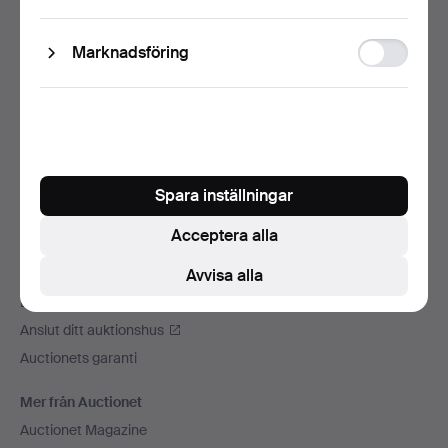
storage
Sidfotsnavigation
Hjälp och kontakt
Ad
Marknadsföring
Kontakta support
storage
Alla auktionshus
Betalningsalternativ
Vi skickar med
Sociala medier
Spara inställningar
Auctionet
Acceptera alla
Om Auctionet
Press
Avvisa alla
Lediga jobb
Anslut ditt auktionshus
Auctionets garanti
Mer från Auctionet
Auctionet Magazine