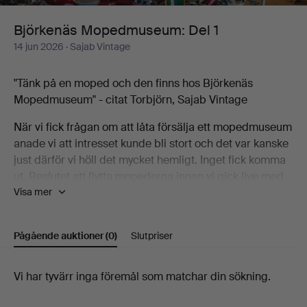
Björkenäs Mopedmuseum: Del 1
14 jun 2026
· Sajab Vintage
"Tänk på en moped och den finns hos Björkenäs
Mopedmuseum" - citat Torbjörn, Sajab Vintage
När vi fick frågan om att låta försälja ett mopedmuseum
anade vi att intresset kunde bli stort och det var kanske
just därför vi höll det mycket hemligt. Inget fick komma
ut. Beslutet att flytta mopederna innan vi gick live med
Visa mer
nyheten togs i enighet med familjen och i efterhand är vi
övertygade om att det var rätt beslut. Vi har aldrig fått
så många mail, telefonsamtal och kommentarer som vi
Pågående auktioner
(0)
Slutpriser
fått på denna auktion. Intresset är så pass stort att vi för
första gången kommer anordna en fysisk visning den 10
juni.
Pågående
Vi har tyvärr inga föremål som matchar din sökning.
auktioner
Nu till auktionen. Introt i denna text var att du skulle