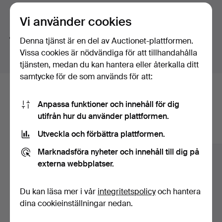
tänka på en moped och den finns. Det var känslan vi
Söktips
Vi använder cookies
fick när vi såg alla mopeder i denna samling.
Variationen är stor.
Vi söker automatiskt delar av ord. Söker du på
band
Denna tjänst är en del av Auctionet-plattformen.
hittar vi även
arm
band
sur
.
Från Bröderna Östholms Ruschmoped, Österrikes
Vissa cookies är nödvändiga för att tillhandahålla
nationalskatt Puch och Sveriges klassiska Husqvarna,
tjänsten, medan du kan hantera eller återkalla ditt
Crescent och Monark.
samtycke för de som används för att:
Här är föremål från vårt arkiv som
Härmed presenterar vi stolt den första delen av en
Anpassa funktioner och innehåll för dig
enastående samling! Missa inte visningen den 10 juni
matchar din sökning
utifrån hur du använder plattformen.
eller följ budgivningen direkt här på auktionen!
Visa alla föremål
Utveckla och förbättra plattformen.
Varmt välkommen!
Marknadsföra nyheter och innehåll till dig på
Praktisk information:
externa webbplatser.
Visning: Fysisk visning, Linghem, 10 juni. Kl 17.00-20.00.
Se sajabvintage.se för mer information
Du kan läsa mer i vår
integritetspolicy
och hantera
Köparprovision:
dina cookieinställningar nedan.
• Motorcyklar och bilar: 12,5 % + 80 SEK