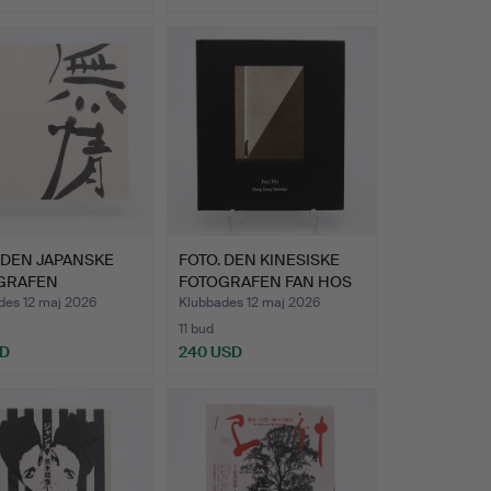
Utvalt
föremål
 DEN JAPANSKE
FOTO. DEN KINESISKE
GRAFEN
FOTOGRAFEN FAN HOS
YOSHI AR…
"HO…
des 12 maj 2026
Klubbades 12 maj 2026
11 bud
SD
240 USD