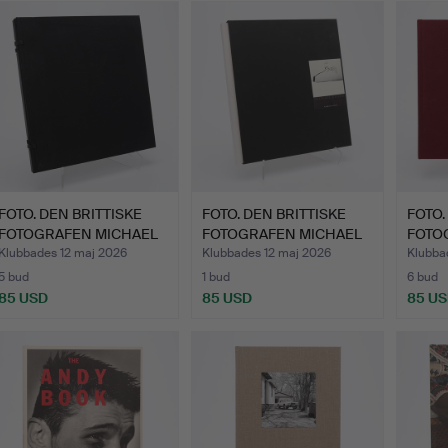
föremål
FOTO. DEN BRITTISKE
FOTO. DEN BRITTISKE
FOTO.
FOTOGRAFEN MICHAEL
FOTOGRAFEN MICHAEL
FOTO
KEN…
KEN…
MÄNN
Klubbades 12 maj 2026
Klubbades 12 maj 2026
Klubba
5 bud
1 bud
6 bud
85 USD
85 USD
85 U