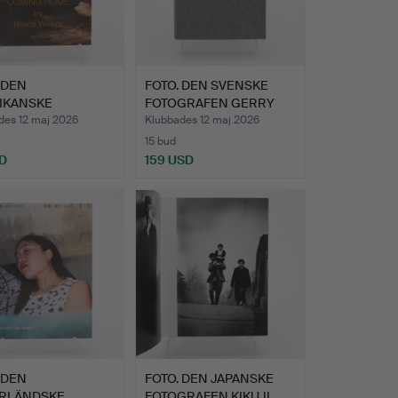
 DEN
FOTO. DEN SVENSKE
IKANSKE
FOTOGRAFEN GERRY
GRAFEN ANDY
JOHANSS…
des 12 maj 2026
Klubbades 12 maj 2026
…
15 bud
D
159 USD
 DEN
FOTO. DEN JAPANSKE
RLÄNDSKE
FOTOGRAFEN KIKUJI