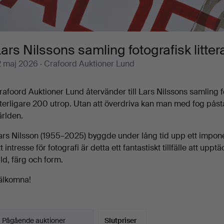
ars Nilssons samling fotografisk litterat
2 maj 2026
· Crafoord Auktioner Lund
rafoord Auktioner Lund återvänder till Lars Nilssons samling fo
tterligare 200 utrop. Utan att överdriva kan man med fog påstå a
ärlden.
ars Nilsson (1955–2025) byggde under lång tid upp ett impone
tt intresse för fotografi är detta ett fantastiskt tillfälle att up
ild, färg och form.
älkomna!
Pågående auktioner
Slutpriser