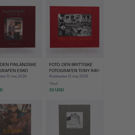
 DEN FINLÄNDSKE
FOTO. DEN BRITTISKE
GRAFEN ESKO
FOTOGRAFEN TONY RAY-
I…
JO…
des 12 maj 2026
Klubbades 12 maj 2026
1 bud
SD
32 USD