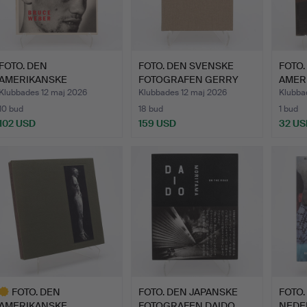
FOTO. DEN
FOTO. DEN SVENSKE
FOTO.
AMERIKANSKE
FOTOGRAFEN GERRY
AMER
FOTOGRAFEN BRUCE
JOHANSS…
FOTO
Klubbades 12 maj 2026
Klubbades 12 maj 2026
Klubba
WEB…
WEBE
10 bud
18 bud
1 bud
102 USD
159 USD
32 US
FOTO. DEN
FOTO. DEN JAPANSKE
FOTO.
AMERIKANSKE
FOTOGRAFEN DAIDO
NEDE