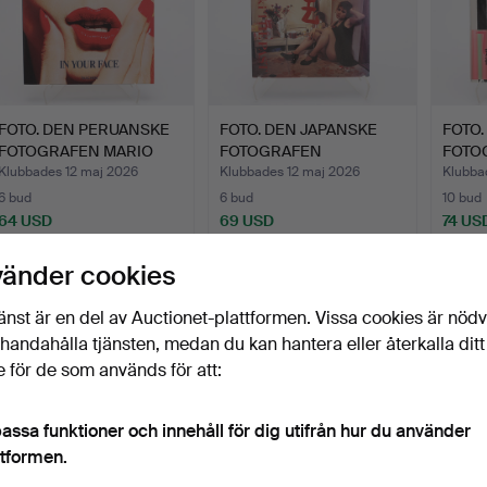
FOTO. DEN PERUANSKE
FOTO. DEN JAPANSKE
FOTO.
FOTOGRAFEN MARIO
FOTOGRAFEN
FOTO
TESTI…
NOBUYOSHI AR…
NOBU
Klubbades 12 maj 2026
Klubbades 12 maj 2026
Klubba
6 bud
6 bud
10 bud
64 USD
69 USD
74 US
vänder cookies
änst är en del av Auctionet-plattformen. Vissa cookies är nöd
illhandahålla tjänsten, medan du kan hantera eller återkalla ditt
 för de som används för att:
assa funktioner och innehåll för dig utifrån hur du använder
ttformen.