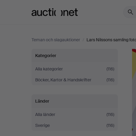
Auctionet.com
Teman och slagauktioner
/
Lars Nilssons samling fotog
Lars
Kategorier
Nilssons
Alla kategorier
(116)
Böcker, Kartor & Handskrifter
(116)
samling
fotografisk
Länder
litteratur
Alla länder
(116)
III
Sverige
(116)