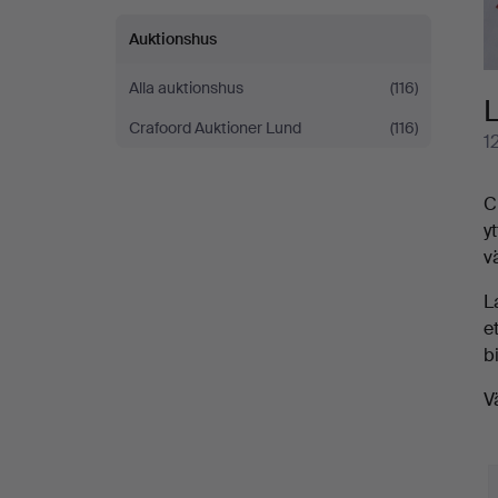
Auktionshus
Alla auktionshus
(116)
L
Crafoord Auktioner Lund
(116)
1
C
y
v
L
e
b
V