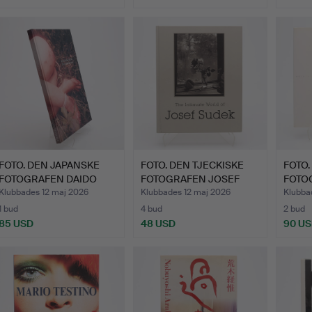
valt
öremål
FOTO. DEN JAPANSKE
FOTO. DEN TJECKISKE
FOTO.
FOTOGRAFEN DAIDO
FOTOGRAFEN JOSEF
FOTO
MORIYA…
SUDEK…
NOBU
Klubbades 12 maj 2026
Klubbades 12 maj 2026
Klubba
1 bud
4 bud
2 bud
85 USD
48 USD
90 U