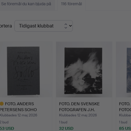
Se föremål du kan bjuda på
116 föremål
lutpriser
ortera
FOTO. ANDERS
FOTO. DEN SVENSKE
FOTO.
PETERSENS SOHO
FOTOGRAFEN J.H.
FOTO
LONDON MMXII I…
ENGSTRÖM…
UEDA
Klubbades 12 maj 2026
Klubbades 12 maj 2026
Klubba
2 bud
1 bud
1 bud
53 USD
32 USD
85 U