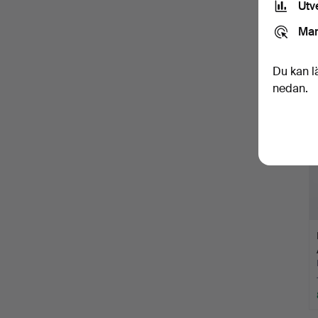
Utv
Mar
Du kan l
nedan.