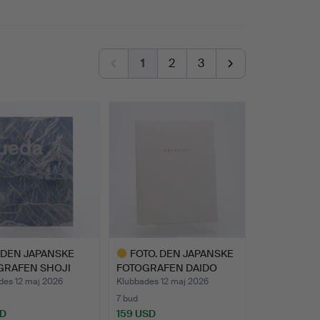
1
2
3
 DEN JAPANSKE
FOTO. DEN JAPANSKE
GRAFEN SHOJI
FOTOGRAFEN DAIDO
S …
MORIYA…
des 12 maj 2026
Klubbades 12 maj 2026
7 bud
SD
159 USD