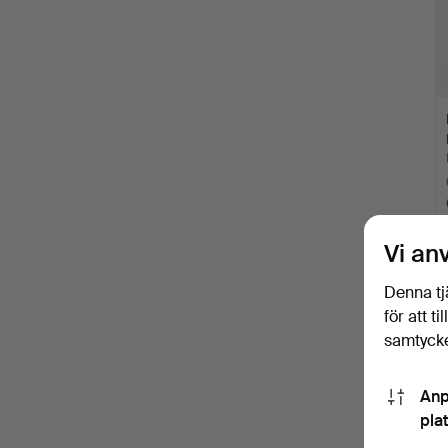
Vi an
Denna tj
för att t
samtycke
Anp
pla