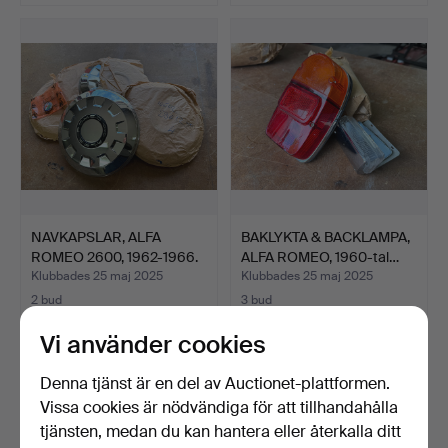
NAVKAPSLAR, ALFA
BAKLYKTA & BACKLAMPA,
ROMEO 2600, 1962-1966.
ALFA ROMEO, 1960-tal…
Klubbades 25 maj 2025
Klubbades 25 maj 2025
2 bud
3 bud
169 USD
127 USD
Vi använder cookies
Denna tjänst är en del av Auctionet-plattformen.
Vissa cookies är nödvändiga för att tillhandahålla
tjänsten, medan du kan hantera eller återkalla ditt