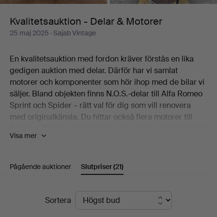
Kvalitetsauktion - Delar & Motorer
25 maj 2025
· Sajab Vintage
En kvalitetsauktion med fordon kräver förstås en lika
gedigen auktion med delar. Därför har vi samlat
motorer och komponenter som hör ihop med de bilar vi
säljer. Bland objekten finns N.O.S.-delar till Alfa Romeo
Sprint och Spider – rätt val för dig som vill renovera
med originalkänsla. Du hittar också flera motorer till
Porsche 356 samt en tidig Porsche 911-motor från 1965.
Visa mer
För dig som letar rätt del till rätt projekt – det här är
auktionen att inte missa.
Pågående auktioner
Slutpriser
(21)
Välkommen till Sajab Vintage.
Slutpriser
Visning: Digital
Sortera
Köparprovision: