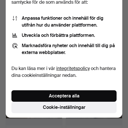
samtycke för de som används för att:
Anpassa funktioner och innehåll för dig
utifrån hur du använder plattformen.
Utveckla och förbättra plattformen.
ALFA ROMEO,
ALFA ROMEO JACKA,
serviceplansch, 1960-tal.
KLOCKA OCH VÄSKA,
Marknadsföra nyheter och innehåll till dig på
Italie…
Klubbades 25 maj 2025
Klubbades 25 maj 2025
externa webbplatser.
17 bud
10 bud
117 USD
96 USD
Du kan läsa mer i vår
integritetspolicy
och hantera
dina cookieinställningar nedan.
Acceptera alla
Cookie-inställningar