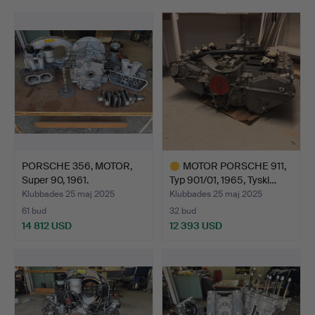
Kategori Motorcyklar, Bilar och Mopeder: 12,5 % + 80
SEK
Övrigt: 25 % + 80 SEK
Vissa föremål hämtas på annan plats, se
objektsbeskrivning.
Ingen betalning på plats. Betalning kan endast ske med
kort på Mina Sidor på Auctionet eller via Bankgiro.
PORSCHE 356, MOTOR,
MOTOR PORSCHE 911,
Super 90, 1961.
Typ 901/01, 1965, Tyskl…
Klubbades 25 maj 2025
Klubbades 25 maj 2025
61 bud
32 bud
14 812 USD
12 393 USD
Utvalt
föremål