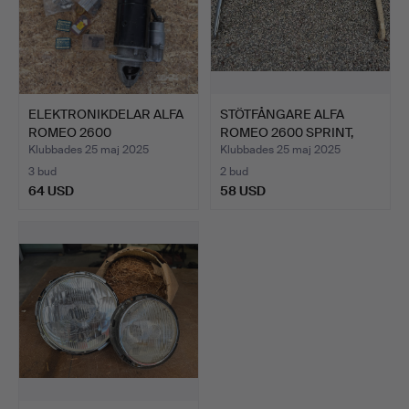
ELEKTRONIKDELAR ALFA
STÖTFÅNGARE ALFA
ROMEO 2600
ROMEO 2600 SPRINT,
SPRINT/SPI…
A.F.R.…
Klubbades 25 maj 2025
Klubbades 25 maj 2025
3 bud
2 bud
64 USD
58 USD