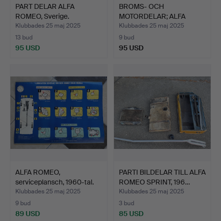
PART DELAR ALFA
BROMS- OCH
ROMEO, Sverige.
MOTORDELAR; ALFA
ROMEO 2600, 19…
Klubbades 25 maj 2025
Klubbades 25 maj 2025
13 bud
9 bud
95 USD
95 USD
ALFA ROMEO,
PARTI BILDELAR TILL ALFA
serviceplansch, 1960-tal.
ROMEO SPRINT, 196…
Klubbades 25 maj 2025
Klubbades 25 maj 2025
9 bud
3 bud
89 USD
85 USD