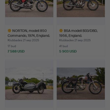
Ingen betalning på plats. Betalning kan endast ske med
kort på Mina Sidor på Auctionet eller via Bankgiro.
NORTON, modell 850
BSA modell B33/DBD,
Commando, 1974, England.
1956, England.
Klubbades 21 sep 2025
Klubbades 21 sep 2025
17 bud
41 bud
7 588 USD
5 903 USD
Utvalt
Utvalt
föremål
föremål