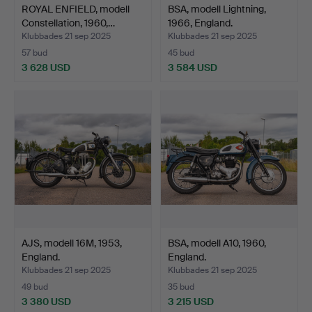
ROYAL ENFIELD, modell
BSA, modell Lightning,
Constellation, 1960,…
1966, England.
Klubbades 21 sep 2025
Klubbades 21 sep 2025
57 bud
45 bud
3 628 USD
3 584 USD
AJS, modell 16M, 1953,
BSA, modell A10, 1960,
England.
England.
Klubbades 21 sep 2025
Klubbades 21 sep 2025
49 bud
35 bud
3 380 USD
3 215 USD