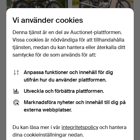
Vi använder cookies
Denna tjänst är en del av Auctionet-plattformen.
ROYAL ENFIELD, modell
TRIUMPH, modell
Vissa cookies är nödvändiga för att tillhandahålla
J2, 1951, England.
Bonneville, Bobber, 1972, …
tjänsten, medan du kan hantera eller återkalla ditt
Klubbades 21 sep 2025
Klubbades 21 sep 2025
samtycke för de som används för att:
73 bud
52 bud
3 093 USD
3 057 USD
Anpassa funktioner och innehåll för dig
utifrån hur du använder plattformen.
Utveckla och förbättra plattformen.
Marknadsföra nyheter och innehåll till dig på
externa webbplatser.
Du kan läsa mer i vår
integritetspolicy
och hantera
dina cookieinställningar nedan.