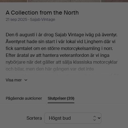
A Collection from the North
21 sep 2025
· Sajab Vintage
Den 6 augusti i år drog Sajab Vintage iväg på äventyr.
Äventyret hade sin start i vår lokal vid Linghem där vi
fick samtalet om en större motorcykelsamling i norr.
Efter åratal av att hantera veteranfordon är vi inga
nybörjare när det gäller att sälja klassiska motorcyklar
och bilar, men den här gången var det inte
motorcyklarna som var utmaningen – det var resan! 96
Visa mer
mil norrut, 7 mil längre än till Berlin!
Laddade med filtar, spännband och en stor känsla av
Pågående auktioner
Slutpriser
(39)
upprymdhet drog vi iväg och med oss i en lastbil
tillbaka stod 40 stycken omsorgsfullt paketerade
motorcyklar. Den första motorcykeln vi lastade var en
Slutpriser
Sortera
Husqvarna 110SV från 1933 och omkring motorcykel nr