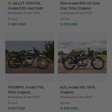
GILLET HERSTAL,
BSA modell B34 GS Gold
modell 500 med Steib
Star, 1954, England.
sidov…
Klubbades 21 sep 2025
Klubbades 21 sep 2025
55 bud
24 bud
5 585 USD
5 270 USD
Utvalt
föremål
TRIUMPH, modell T110,
AJS, modell 18S, 1954,
1959, England.
England.
Klubbades 21 sep 2025
Klubbades 21 sep 2025
54 bud
65 bud
4 637 USD
4 439 USD