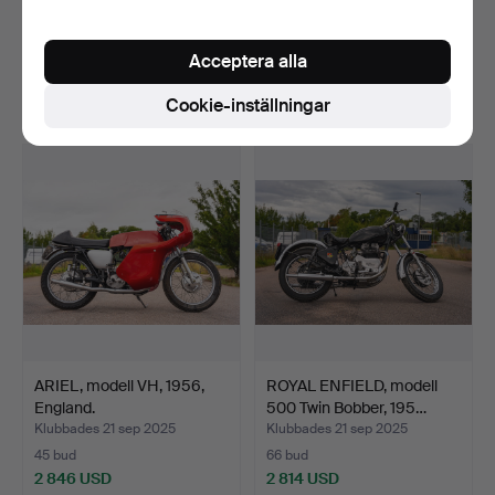
BSA, modell B31, 1946,
ROYAL ENFIELD, modell
England.
Meteor, 1954, Englan…
Klubbades 21 sep 2025
Klubbades 21 sep 2025
Acceptera alla
35 bud
41 bud
Cookie-inställningar
2 955 USD
2 951 USD
ARIEL, modell VH, 1956,
ROYAL ENFIELD, modell
England.
500 Twin Bobber, 195…
Klubbades 21 sep 2025
Klubbades 21 sep 2025
45 bud
66 bud
2 846 USD
2 814 USD