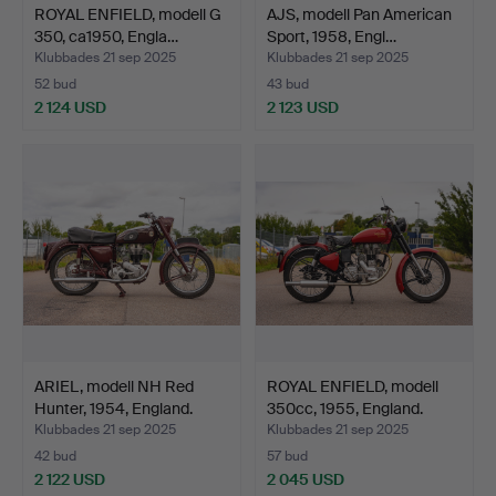
ROYAL ENFIELD, modell G
AJS, modell Pan American
350, ca1950, Engla…
Sport, 1958, Engl…
Klubbades 21 sep 2025
Klubbades 21 sep 2025
52 bud
43 bud
2 124 USD
2 123 USD
ARIEL, modell NH Red
ROYAL ENFIELD, modell
Hunter, 1954, England.
350cc, 1955, England.
Klubbades 21 sep 2025
Klubbades 21 sep 2025
42 bud
57 bud
2 122 USD
2 045 USD