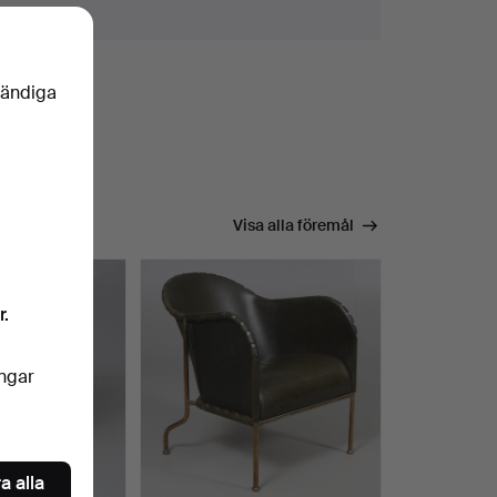
vändiga
Visa alla föremål
r.
ingar
a alla