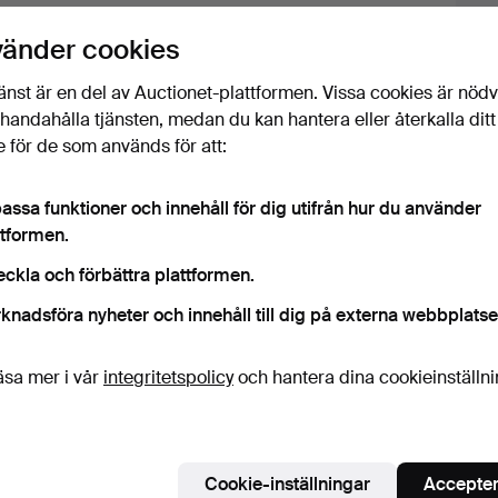
vänder cookies
änst är en del av Auctionet-plattformen. Vissa cookies är nöd
illhandahålla tjänsten, medan du kan hantera eller återkalla ditt
 för de som används för att:
assa funktioner och innehåll för dig utifrån hur du använder
 som matchar din sökning
ttformen.
eckla och förbättra plattformen.
knadsföra nyheter och innehåll till dig på externa webbplatse
äsa mer i vår
integritetspolicy
och hantera dina cookieinställn
Cookie-inställningar
Accepter