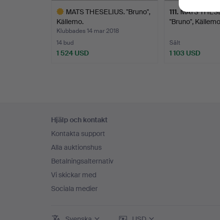
MATS THESELIUS. "Bruno",
111
.
MATS THESEL
Källemo.
"Bruno", Källemo
Klubbades 14 mar 2018
14 bud
Sålt
1 524 USD
1 103 USD
Utvalt
föremål
Sidfotsnavigation
Hjälp och kontakt
Kontakta support
Alla auktionshus
Betalningsalternativ
Vi skickar med
Sociala medier
Svenska
USD