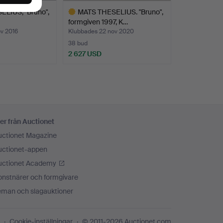
LIUS, "Bruno",
MATS THESELIUS. "Bruno",
formgiven 1997, K…
v 2016
Klubbades 22 nov 2020
38 bud
2 627 USD
Utvalt
föremål
er från Auctionet
uctionet Magazine
uctionet-appen
uctionet Academy
onstnärer och formgivare
eman och slagauktioner
Cookie-inställningar
© 2011-2026 Auctionet.com