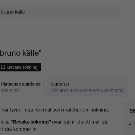
bruno källe”
Bevaka sökning
Pågående auktioner
Slutpriser
0 föremål
Vårt arkiv med över 4 470 000 föremål
Pågående
i har tyvärr inga föremål som matchar din sökning.
Sö
uktioner
licka
“Bevaka sökning”
ovan så får du ett mail så
ort det kommer in.