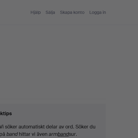
Hjälp
Sälja
Skapa konto
Logga in
ktips
Vi söker automatiskt delar av ord. Söker du
på
band
hittar vi även
arm
band
sur
.