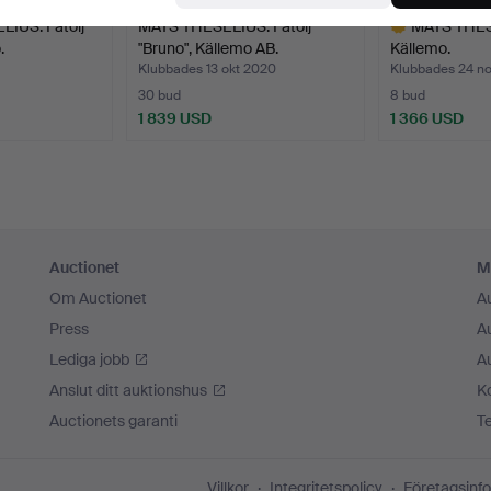
IUS. Fåtölj
MATS THESELIUS. Fåtölj
MATS THESE
.
"Bruno", Källemo AB.
Källemo.
Klubbades 13 okt 2020
Klubbades 24 no
30 bud
8 bud
1 839 USD
1 366 USD
Utvalt
föremål
Auctionet
M
Om Auctionet
A
Press
A
Lediga jobb
A
Anslut ditt auktionshus
K
Auctionets garanti
T
Villkor
Integritetspolicy
Företagsinfo