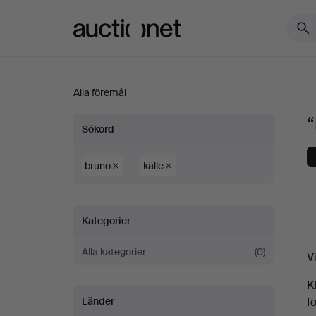
Auctionet.com
Alla föremål
“
“bruno
Sökord
källe”
bruno
källe
Kategorier
Alla kategorier
(0)
V
a
K
Länder
f