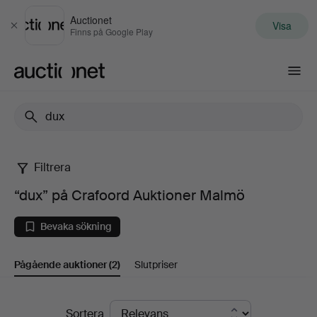
Auctionet
Visa
Stäng
Finns på Google Play
Auctionet.com
Filtrera
“dux”
“dux” på Crafoord Auktioner Malmö
på
Bevaka sökning
Crafoord
Pågående auktioner
(2)
Slutpriser
Auktioner
Malmö
Pågående
Sortera