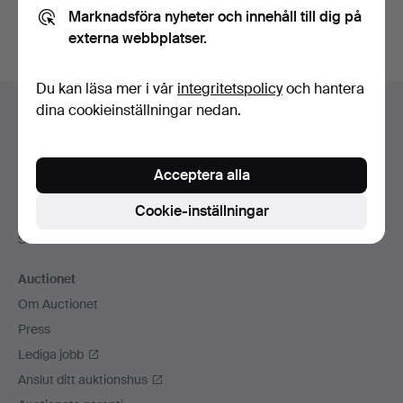
Marknadsföra nyheter och innehåll till dig på
externa webbplatser.
Du kan läsa mer i vår
integritetspolicy
och hantera
Sidfotsnavigation
dina cookieinställningar nedan.
Hjälp och kontakt
Kontakta support
Alla auktionshus
Acceptera alla
Betalningsalternativ
Cookie-inställningar
Vi skickar med
Sociala medier
Auctionet
Om Auctionet
Press
Lediga jobb
Anslut ditt auktionshus