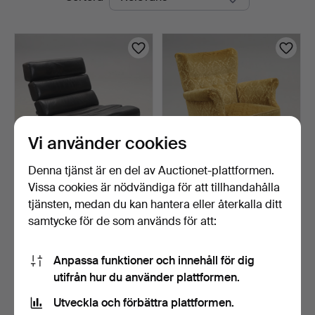
auktioner
Vi använder cookies
Denna tjänst är en del av Auctionet-plattformen.
Vissa cookies är nödvändiga för att tillhandahålla
KENNETH BERGENBLAD.
FÅTÖLJ, DUX, 1940/50-tal.
FÅTÖLJ, "Spider Chair"…
tjänsten, medan du kan hantera eller återkalla ditt
7 dagar
5 dagar
samtycke för de som används för att:
1 bud
Värdering
1 688 USD
106 USD
Anpassa funktioner och innehåll för dig
utifrån hur du använder plattformen.
Bevaka sökning
Utveckla och förbättra plattformen.
Du kan också söka i
vårt arkiv med avslutade auktioner
.