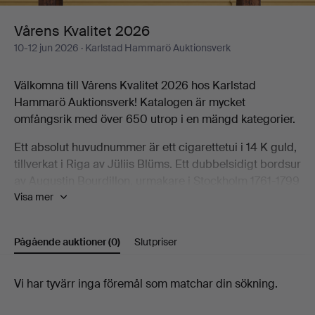
Vårens Kvalitet 2026
10-12 jun 2026
· Karlstad Hammarö Auktionsverk
Välkomna till Vårens Kvalitet 2026 hos Karlstad
Hammarö Auktionsverk! Katalogen är mycket
omfångsrik med över 650 utrop i en mängd kategorier.
Ett absolut huvudnummer är ett cigarettetui i 14 K guld,
tillverkat i Riga av Jüliis Blüms. Ett dubbelsidigt bordsur
av Augustin Bourdillon, urmakare i Stockholm 1761-1799
Visa mer
är en aptitretare från konsthantverksavdelningen och
bland de mekaniska önskedrömmarna ses flipperspelet
Theatre of Magic.
Pågående auktioner
(0)
Slutpriser
Konstavdelningen kan uppvisa en bred flora av alster.
Här erbjuds måleri och träsnitt av Lars Lerin,
Pågående
Vi har tyvärr inga föremål som matchar din sökning.
stämningsfulla landskap av Bror Lindh, Olof Walfrid
auktioner
Nilsson och Otto Hesselbom, ett högkvalitatitvt arbete