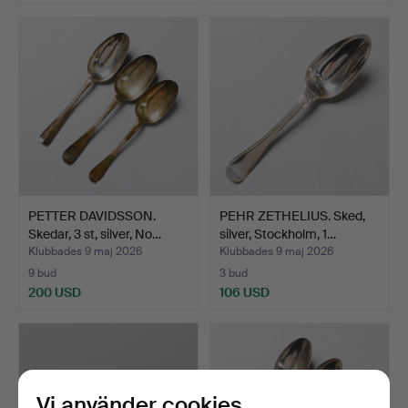
PETTER DAVIDSSON.
PEHR ZETHELIUS. Sked,
Skedar, 3 st, silver, No…
silver, Stockholm, 1…
Klubbades 9 maj 2026
Klubbades 9 maj 2026
9 bud
3 bud
200 USD
106 USD
Vi använder cookies