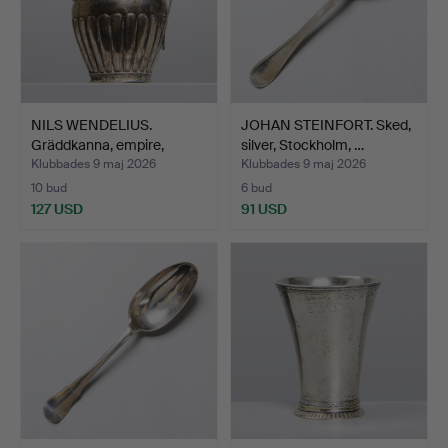
NILS WENDELIUS.
JOHAN STEINFORT. Sked,
Gräddkanna, empire,
silver, Stockholm, …
silver…
Klubbades 9 maj 2026
Klubbades 9 maj 2026
10 bud
6 bud
127 USD
91 USD