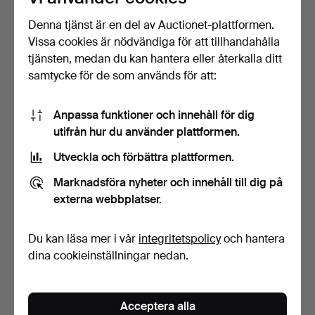
Denna tjänst är en del av Auctionet-plattformen.
Vissa cookies är nödvändiga för att tillhandahålla
tjänsten, medan du kan hantera eller återkalla ditt
samtycke för de som används för att:
JOHAN BERGMAN. Kåsa,
FIOLSKEDAR, 3 st, silver,
silver, Luleå, 1804.
1810, 1828 och t…
Anpassa funktioner och innehåll för dig
Klubbades 9 maj 2026
Klubbades 9 maj 2026
utifrån hur du använder plattformen.
15 bud
6 bud
359 USD
158 USD
Utveckla och förbättra plattformen.
Marknadsföra nyheter och innehåll till dig på
externa webbplatser.
Du kan läsa mer i vår
integritetspolicy
och hantera
dina cookieinställningar nedan.
Acceptera alla