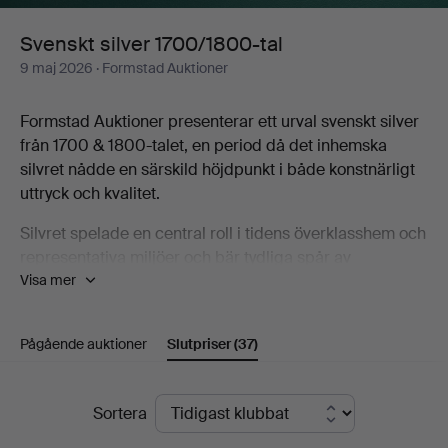
Svenskt silver 1700/1800-tal
9 maj 2026
· Formstad Auktioner
Formstad Auktioner presenterar ett urval svenskt silver
från 1700 & 1800-talet, en period då det inhemska
silvret nådde en särskild höjdpunkt i både konstnärligt
uttryck och kvalitet.
Silvret spelade en central roll i tidens överklasshem och
representativa miljöer och bär tydliga spår av
Visa mer
periodens stilideal, från rokokons mjuka former till den
gustavianska elegansen. Bland tidens framstående
silversmeder återfinns Pehr Zethelius, en av 1700-talets
Pågående auktioner
Slutpriser
(37)
mest betydande svenska mästare, vars arbeten
kännetecknas av hög konstnärlig och teknisk kvalitet
under sen rokoko samt under gustavianska tiden.
Slutpriser
Sortera
Identifiering och datering av svenskt silver bygger i hög