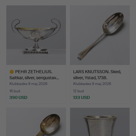
grad på stämplar. Från 1759 infördes årsstämplar i
Sverige, vilket möjliggör en mer exakt datering av
många föremål, medan äldre silver ofta kräver en
kombination av stilanalys och mästarstämplar för säker
attribuering.
Välkommen att ta del av ett elegant urval som speglar
svensk silversmideskonst på hög nivå och tidlös
elegans.
PEHR ZETHELIUS.
LARS KNUTSSON. Sked,
Saltkar, silver, sengustav…
silver, Ystad, 1738.
Klubbades 9 maj 2026
Klubbades 9 maj 2026
16 bud
12 bud
390 USD
133 USD
Utvalt
föremål