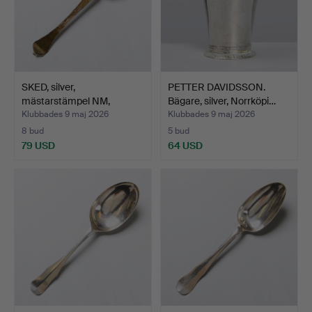
SKED, silver,
PETTER DAVIDSSON.
mästarstämpel NM,
Bägare, silver, Norrköpi…
daterad 17…
Klubbades 9 maj 2026
Klubbades 9 maj 2026
8 bud
5 bud
79 USD
64 USD