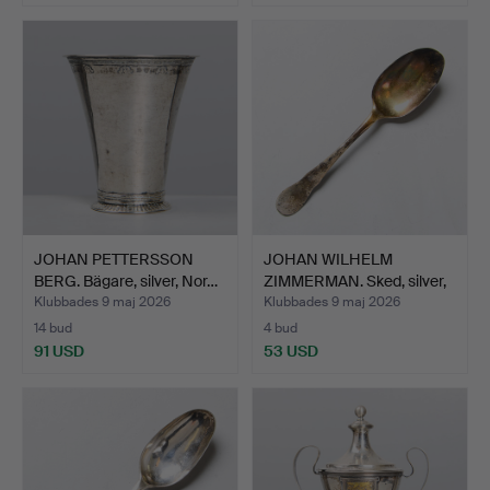
JOHAN PETTERSSON
JOHAN WILHELM
BERG. Bägare, silver, Nor…
ZIMMERMAN. Sked, silver,
Sto…
Klubbades 9 maj 2026
Klubbades 9 maj 2026
14 bud
4 bud
91 USD
53 USD