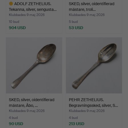
ADOLF ZETHELIUS.
SKED, silver, oidentifierad
Tekanna, silver, sengusta…
mästare, troli…
Klubbades 9 maj 2026
Klubbades 9 maj 2026
10 bud
5 bud
904 USD
53 USD
Utvalt
föremål
SKED, silver, oidentifierad
PEHR ZETHELIUS.
mästare, Åbo, …
Begravningssked, silver, S…
Klubbades 9 maj 2026
Klubbades 9 maj 2026
4 bud
4 bud
90 USD
213 USD