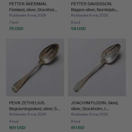
PETTER ÅKERMAN.
PETTER DAVIDSSON.
Fiolsked, silver, Stockhol…
Bägare silver, Norrköpin…
Klubbades 9 maj 2026
Klubbades 9 maj 2026
7 bud
6 bud
79 USD
58 USD
PEHR ZETHELIUS.
JOACHIM FLODIN. Sked,
Begravningssked, silver, S…
silver, Stockholm, t…
Klubbades 9 maj 2026
Klubbades 9 maj 2026
4 bud
9 bud
169 USD
81 USD