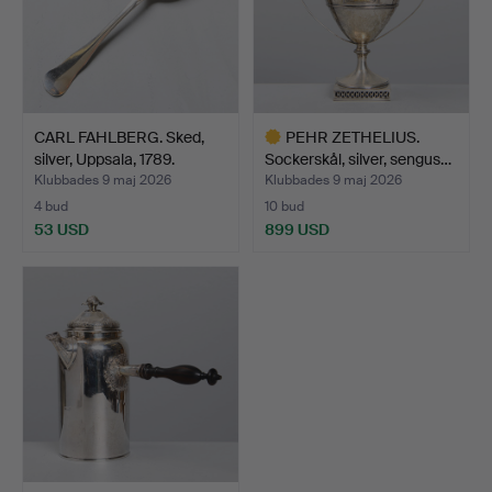
CARL FAHLBERG. Sked,
PEHR ZETHELIUS.
silver, Uppsala, 1789.
Sockerskål, silver, sengus…
Klubbades 9 maj 2026
Klubbades 9 maj 2026
4 bud
10 bud
53 USD
899 USD
Utvalt
föremål