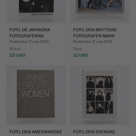
FOTO. DE JAPANSKA
FOTO. DEN BRITTISKE
FOTOGRAFERNA
FOTOGRAFEN MARK
NOBUYOSHI A…
NEVILL…
Klubbades 12 maj 2026
Klubbades 12 maj 2026
16 bud
1 bud
127 USD
32 USD
FOTO. DEN AMERIKANSKE
FOTO. DEN SVENSKE