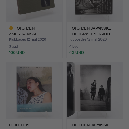
FOTO. DEN
FOTO. DEN JAPANSKE
AMERIKANSKE
FOTOGRAFEN DAIDO
FOTOGRAFEN JOEL-
MORIYA…
Klubbades 12 maj 2026
Klubbades 12 maj 2026
PETE…
3 bud
4 bud
106 USD
43 USD
Utvalt
föremål
FOTO. DEN
FOTO. DEN JAPANSKE