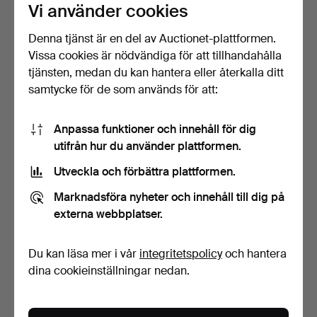
FOTOGRAFEN ESKO
FOTOGRAFEN TONY RAY-
Vi använder cookies
MÄNNI…
JO…
Klubbades 12 maj 2026
Klubbades 12 maj 2026
6 bud
1 bud
Denna tjänst är en del av Auctionet-plattformen.
85 USD
32 USD
Vissa cookies är nödvändiga för att tillhandahålla
tjänsten, medan du kan hantera eller återkalla ditt
samtycke för de som används för att:
Anpassa funktioner och innehåll för dig
utifrån hur du använder plattformen.
Utveckla och förbättra plattformen.
Marknadsföra nyheter och innehåll till dig på
externa webbplatser.
FOTO. DEN AMERIKANSKE
FOTO. DEN SVENSKE
FOTOGRAFEN BRUCE
FOTOGRAFEN GERRY
Du kan läsa mer i vår
integritetspolicy
och hantera
WEB…
JOHANSS…
Klubbades 12 maj 2026
Klubbades 12 maj 2026
dina cookieinställningar nedan.
10 bud
18 bud
102 USD
159 USD