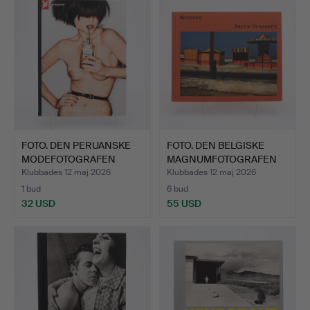
FOTO. DEN PERUANSKE
FOTO. DEN BELGISKE
MODEFOTOGRAFEN
MAGNUMFOTOGRAFEN
MARIO T…
HARRY …
Klubbades 12 maj 2026
Klubbades 12 maj 2026
1 bud
6 bud
32 USD
55 USD