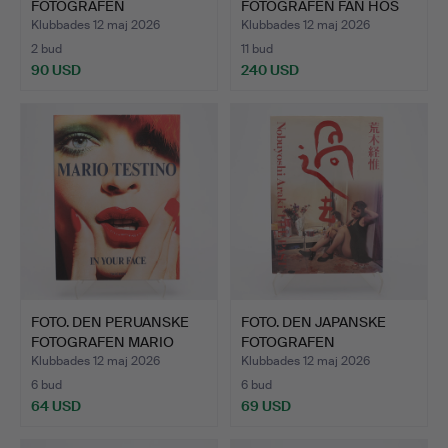
FOTOGRAFEN
FOTOGRAFEN FAN HOS
NOBUYOSHI AR…
"HO…
Klubbades 12 maj 2026
Klubbades 12 maj 2026
2 bud
11 bud
90 USD
240 USD
FOTO. DEN PERUANSKE
FOTO. DEN JAPANSKE
FOTOGRAFEN MARIO
FOTOGRAFEN
TESTI…
NOBUYOSHI AR…
Klubbades 12 maj 2026
Klubbades 12 maj 2026
6 bud
6 bud
64 USD
69 USD