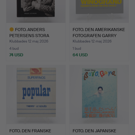
FOTO. ANDERS
FOTO. DEN AMERIKANSKE
PETERSENS STORA
FOTOGRAFEN GARRY
SAMLINGSVERK …
WIN…
Klubbades 12 maj 2026
Klubbades 12 maj 2026
4 bud
1 bud
74 USD
64 USD
Utvalt
föremål
FOTO. DEN FRANSKE
FOTO. DEN JAPANSKE