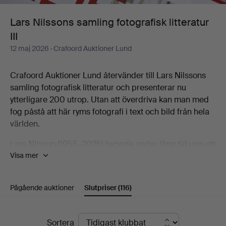
III
Lars Nilssons samling fotografisk litteratur
III
12 maj 2026
· Crafoord Auktioner Lund
Crafoord Auktioner Lund återvänder till Lars Nilssons
samling fotografisk litteratur och presenterar nu
ytterligare 200 utrop. Utan att överdriva kan man med
fog påstå att här ryms fotografi i text och bild från hela
världen.
Lars Nilsson (1955–2025) byggde under lång tid upp ett
Visa mer
imponerande bibliotek i ämnet och för den som när ett
intresse för fotografi är detta ett fantastiskt tillfälle att
upptäcka, utforska och förvärva kunskap om foto, bild,
Pågående auktioner
Slutpriser
(116)
färg och form.
Välkomna!
Slutpriser
Sortera