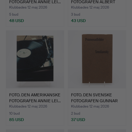
FOTOGRAFEN ANNIE LEI…
FOTOGRAFEN ALBERT
WIKING…
Klubbades 12 maj 2026
Klubbades 12 maj 2026
5 bud
3 bud
48 USD
43 USD
FOTO. DEN AMERIKANSKE
FOTO. DEN SVENSKE
FOTOGRAFEN ANNIE LEI…
FOTOGRAFEN GUNNAR
SMOLIA…
Klubbades 12 maj 2026
Klubbades 12 maj 2026
10 bud
2 bud
85 USD
37 USD