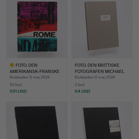
FOTO. DEN
FOTO. DEN BRITTISKE
AMERIKANSK-FRANSKE
FOTOGRAFEN MICHAEL
FOTOGRAFEN WI…
KEN…
Klubbades 12 maj 2026
Klubbades 12 maj 2026
30 bud
2 bud
591 USD
64 USD
Utvalt
föremål