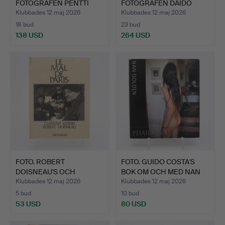
FOTOGRAFEN PENTTI
FOTOGRAFEN DAIDO
SAM…
MORIYA…
Klubbades 12 maj 2026
Klubbades 12 maj 2026
18 bud
23 bud
138 USD
264 USD
FOTO. ROBERT
FOTO. GUIDO COSTA'S
DOISNEAU'S OCH
BOK OM OCH MED NAN
CLEMENT LEIPID…
GOL…
Klubbades 12 maj 2026
Klubbades 12 maj 2026
5 bud
10 bud
53 USD
80 USD