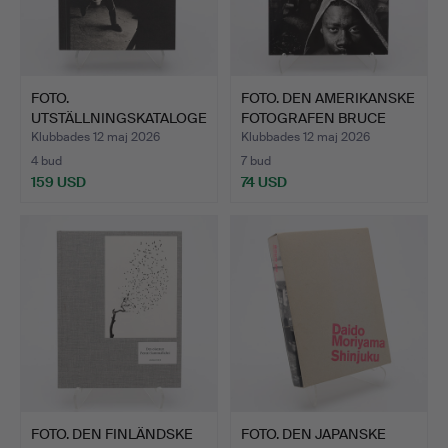
FOTO.
FOTO. DEN AMERIKANSKE
UTSTÄLLNINGSKATALOGE
FOTOGRAFEN BRUCE
N "PROVOKE: BETW…
GIL…
Klubbades 12 maj 2026
Klubbades 12 maj 2026
4 bud
7 bud
159 USD
74 USD
FOTO. DEN FINLÄNDSKE
FOTO. DEN JAPANSKE