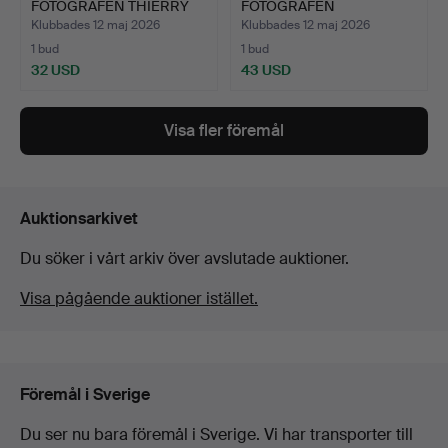
FOTOGRAFEN THIERRY
FOTOGRAFEN
LE GO…
SHINOYAMA KI…
Klubbades 12 maj 2026
Klubbades 12 maj 2026
1 bud
1 bud
32 USD
43 USD
Visa fler föremål
Auktionsarkivet
Du söker i vårt arkiv över avslutade auktioner.
Visa pågående auktioner istället.
Föremål i Sverige
Du ser nu bara föremål i Sverige. Vi har transporter till