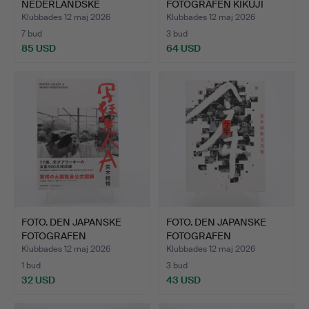
NEDERLÄNDSKE
FOTOGRAFEN KIKUJI
FOTOGRAFEN BERTIEN …
KAWAD…
Klubbades 12 maj 2026
Klubbades 12 maj 2026
7 bud
3 bud
85 USD
64 USD
FOTO. DEN JAPANSKE
FOTO. DEN JAPANSKE
FOTOGRAFEN
FOTOGRAFEN
NOBUYOSHI AR…
NOBUYOSHI AR…
Klubbades 12 maj 2026
Klubbades 12 maj 2026
1 bud
3 bud
32 USD
43 USD