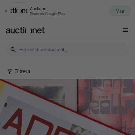
Auctionet
Visa
Stäng
Finns på Google Play
Auctionet.com
Filtrera
Lars
Nilssons
samling
fotografisk
litteratur