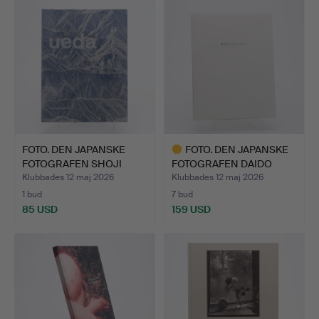
föremål
FOTO. DEN JAPANSKE
FOTO. DEN JAPANSKE
FOTOGRAFEN SHOJI
FOTOGRAFEN DAIDO
UEDAS …
MORIYA…
Klubbades 12 maj 2026
Klubbades 12 maj 2026
1 bud
7 bud
85 USD
159 USD
Utvalt
föremål