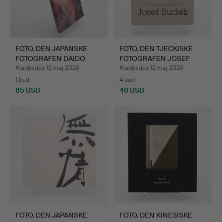
FOTO. DEN JAPANSKE
FOTO. DEN TJECKISKE
FOTOGRAFEN DAIDO
FOTOGRAFEN JOSEF
MORIYA…
SUDEK…
Klubbades 12 maj 2026
Klubbades 12 maj 2026
1 bud
4 bud
85 USD
48 USD
FOTO. DEN JAPANSKE
FOTO. DEN KINESISKE