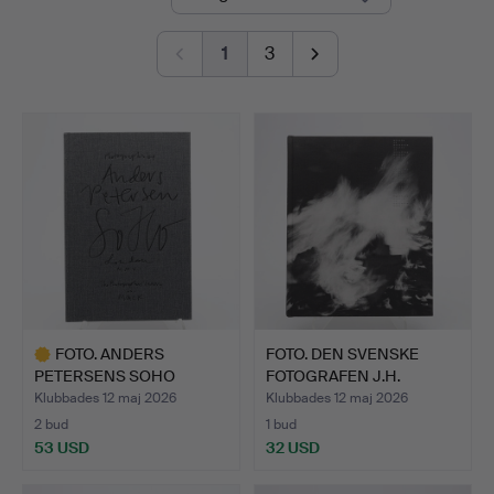
1
3
FOTO. ANDERS
FOTO. DEN SVENSKE
PETERSENS SOHO
FOTOGRAFEN J.H.
LONDON MMXII I…
ENGSTRÖM…
Klubbades 12 maj 2026
Klubbades 12 maj 2026
2 bud
1 bud
53 USD
32 USD
Utvalt