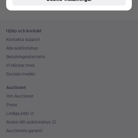
Sidfotsnavigation
Hjälp och kontakt
Kontakta support
Alla auktionshus
Betalningsalternativ
Vi skickar med
Sociala medier
Auctionet
Om Auctionet
Press
Lediga jobb
Anslut ditt auktionshus
Auctionets garanti