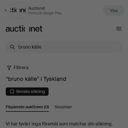
Auctionet
Visa
Stäng
Finns på Google Play
Auctionet.com
Filtrera
“bruno
“bruno källe” i Tyskland
källe”
Bevaka sökning
i
Pågående auktioner
(0)
Slutpriser
Tyskland
Pågående
Vi har tyvärr inga föremål som matchar din sökning.