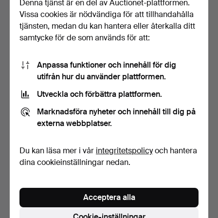
Denna tjänst är en del av Auctionet-plattformen.
Vissa cookies är nödvändiga för att tillhandahålla
Här är föremål från vårt arkiv som
tjänsten, medan du kan hantera eller återkalla ditt
matchar din sökning
samtycke för de som används för att:
Visa alla föremål
Anpassa funktioner och innehåll för dig
utifrån hur du använder plattformen.
Utveckla och förbättra plattformen.
Marknadsföra nyheter och innehåll till dig på
externa webbplatser.
Du kan läsa mer i vår
integritetspolicy
och hantera
MATS THESELIUS.
Kvällspromenad - Prof.
dina cookieinställningar nedan.
Källemo, fåtölj, modell
Jäger, Willy.
'B…
Klubbades 29 maj 2026
Klubbades 28 nov 2025
19 bud
1 bud
Acceptera alla
1 642 USD
70 USD
Cookie-inställningar