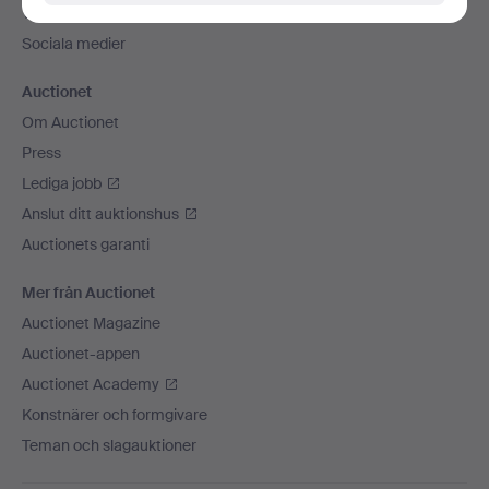
Vi skickar med
Sociala medier
Auctionet
Om Auctionet
Press
Lediga jobb
Anslut ditt auktionshus
Auctionets garanti
Mer från Auctionet
Auctionet Magazine
Auctionet-appen
Auctionet Academy
Konstnärer och formgivare
Teman och slagauktioner