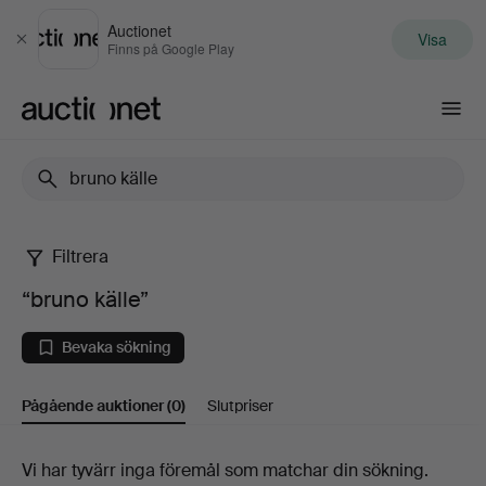
Auctionet
Visa
Stäng
Finns på Google Play
Auctionet.com
Filtrera
“bruno
“bruno källe”
källe”
Bevaka sökning
Pågående auktioner
(0)
Slutpriser
Pågående
Vi har tyvärr inga föremål som matchar din sökning.