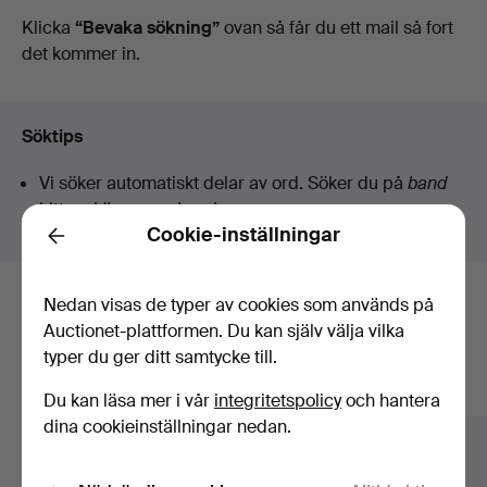
auktioner
Klicka
“Bevaka sökning”
ovan så får du ett mail så fort
det kommer in.
Söktips
Vi söker automatiskt delar av ord. Söker du på
band
hittar vi även
arm
band
sur
.
Cookie-inställningar
Back
Nedan visas de typer av cookies som används på
Här är föremål från vårt arkiv som
Auctionet-plattformen. Du kan själv välja vilka
matchar din sökning
typer du ger ditt samtycke till.
Visa alla föremål
Du kan läsa mer i vår
integritetspolicy
och hantera
dina cookieinställningar nedan.