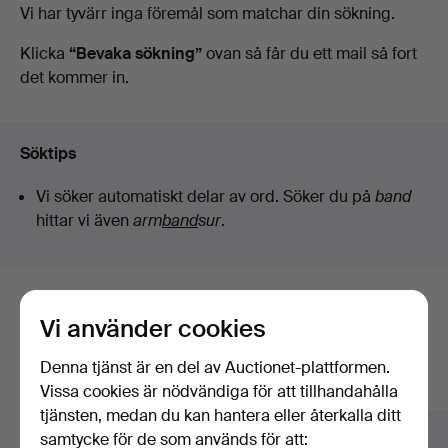
Pågående
Vi har tyvärr inga föremål som matchar din sökning.
Andersson
auktioner
Klicka
“Bevaka sökning”
ovan så får du ett mail så fort
det kommer in.
Norrköping
Söktips
Vi söker automatiskt delar av ord. Söker du på
band
hittar vi även
arm
band
sur
.
Här är föremål från vårt arkiv som
Vi använder cookies
matchar din sökning
Denna tjänst är en del av Auctionet-plattformen.
Visa alla föremål
Vissa cookies är nödvändiga för att tillhandahålla
tjänsten, medan du kan hantera eller återkalla ditt
samtycke för de som används för att: