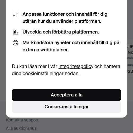
Anpassa funktioner och innehåll för dig
utifrån hur du använder plattformen.
Utveckla och förbättra plattformen.
Marknadsföra nyheter och innehåll till dig på
LARS NORRMAN.
LARS NORRMAN.
GRAFIK, 
externa webbplatser.
Litografi. Signerad och
Grafiskt blad, ridande
Lars N
numr…
mexik…
Klubbades 20 jun 2016
Klubbades 26 aug 2025
Klubbad
1 bud
1 bud
Värderin
Du kan läsa mer i vår
integritetspolicy
och hantera
32 USD
32 USD
53 US
dina cookieinställningar nedan.
Acceptera alla
Sidfotsnavigation
Cookie-inställningar
Hjälp och kontakt
Kontakta support
Alla auktionshus