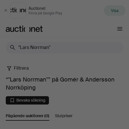
Auctionet
Visa
Stäng
Finns på Google Play
Auctionet.com
Filtrera
“"Lars
“"Lars Norrman"” på Gomér & Andersson
Norrman"”
Norrköping
på
Bevaka sökning
Gomér
Pågående auktioner
(0)
Slutpriser
&