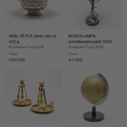
SKÅL PÅ FOT, silver, vikt ca
BORDSLAMPA,
422 g.
strindbergsmodell, 1900-
talets…
Klubbades 7 aug 2026
Klubbades 7 aug 2026
7 bud
3 bud
530 USD
43 USD