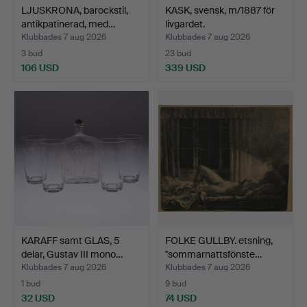
LJUSKRONA, barockstil,
KASK, svensk, m/1887 för
antikpatinerad, med…
livgardet.
Klubbades 7 aug 2026
Klubbades 7 aug 2026
3 bud
23 bud
106 USD
339 USD
KARAFF samt GLAS, 5
FOLKE GULLBY. etsning,
delar, Gustav III mono…
''sommarnattsfönste…
Klubbades 7 aug 2026
Klubbades 7 aug 2026
1 bud
9 bud
32 USD
74 USD