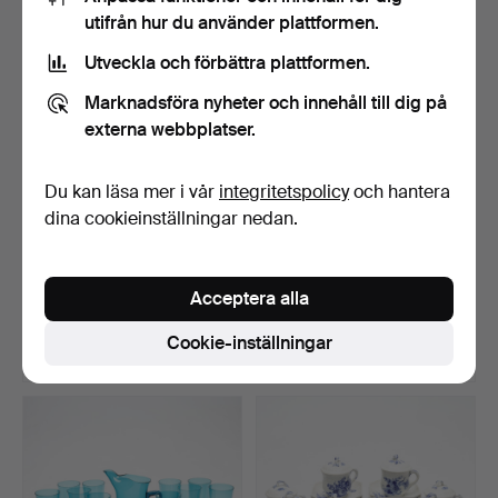
utifrån hur du använder plattformen.
Utveckla och förbättra plattformen.
Marknadsföra nyheter och innehåll till dig på
externa webbplatser.
Du kan läsa mer i vår
integritetspolicy
och hantera
dina cookieinställningar nedan.
SILVERFÖREMÅL, 3 delar,
GALLERSKÅL, silver,
vikt ca 185 gram.
rokokostil, 1900-tal, …
Acceptera alla
Klubbades 7 aug 2026
Klubbades 7 aug 2026
5 bud
3 bud
Cookie-inställningar
237 USD
180 USD