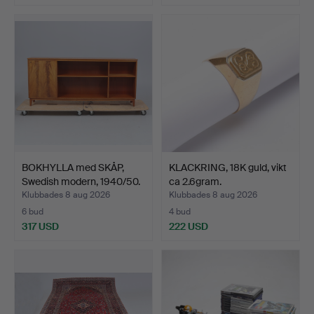
Utvalt
föremål
BOKHYLLA med SKÅP,
KLACKRING, 18K guld, vikt
Swedish modern, 1940/50.
ca 2.6gram.
Klubbades 8 aug 2026
Klubbades 8 aug 2026
6 bud
4 bud
317 USD
222 USD