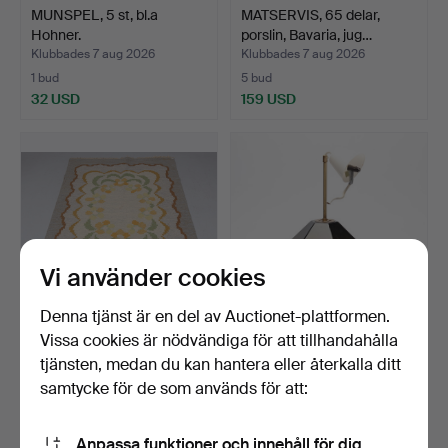
MUNSPEL, 5 st, bl.a
MATSERVIS, 65 delar,
Hohner.
porslin, Bavaria, jug…
Klubbades 7 aug 2026
Klubbades 7 aug 2026
1 bud
5 bud
32 USD
159 USD
Vi använder cookies
Denna tjänst är en del av Auctionet-plattformen.
Vissa cookies är nödvändiga för att tillhandahålla
MATTA, röllakan, Anne-
TAKLAMPA, glas, Carl
tjänsten, medan du kan hantera eller återkalla ditt
Marie Boberg.
Fagerlund, Orrefors.
samtycke för de som används för att:
Klubbades 7 aug 2026
Klubbades 7 aug 2026
1 bud
12 bud
32 USD
108 USD
Anpassa funktioner och innehåll för dig