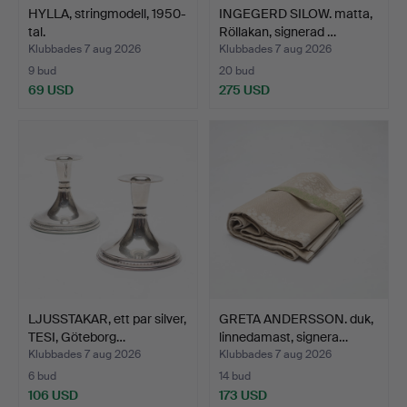
HYLLA, stringmodell, 1950-
INGEGERD SILOW. matta,
tal.
Röllakan, signerad …
Klubbades 7 aug 2026
Klubbades 7 aug 2026
9 bud
20 bud
69 USD
275 USD
LJUSSTAKAR, ett par silver,
GRETA ANDERSSON. duk,
TESI, Göteborg…
linnedamast, signera…
Klubbades 7 aug 2026
Klubbades 7 aug 2026
6 bud
14 bud
106 USD
173 USD