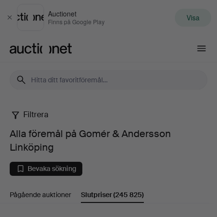
Auctionet
Visa
Stäng
Finns på Google Play
Auctionet.com
Filtrera
Alla
Alla föremål på Gomér & Andersson
föremål
Linköping
på
Bevaka sökning
Gomér
Pågående auktioner
Slutpriser
(245 825)
&