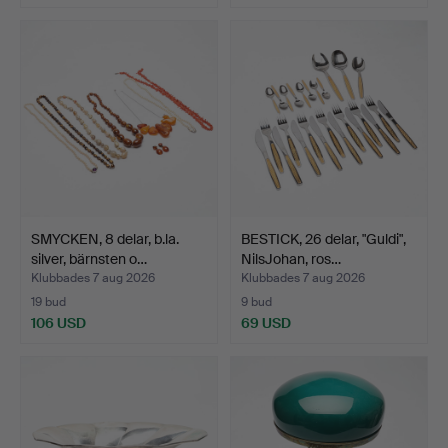
SMYCKEN, 8 delar, b.la.
BESTICK, 26 delar, "Guldi",
silver, bärnsten o…
NilsJohan, ros…
Klubbades 7 aug 2026
Klubbades 7 aug 2026
19 bud
9 bud
106 USD
69 USD