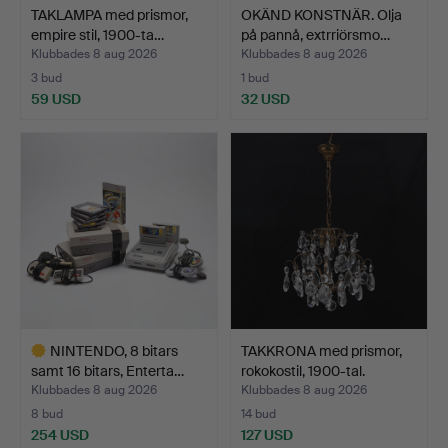
TAKLAMPA med prismor,
OKÄND KONSTNÄR. Olja
empire stil, 1900-ta…
på pannå, extrriörsmo…
Klubbades 8 aug 2026
Klubbades 8 aug 2026
3 bud
1 bud
59 USD
32 USD
NINTENDO, 8 bitars
TAKKRONA med prismor,
samt 16 bitars, Enterta…
rokokostil, 1900-tal.
Klubbades 8 aug 2026
Klubbades 8 aug 2026
8 bud
14 bud
254 USD
127 USD