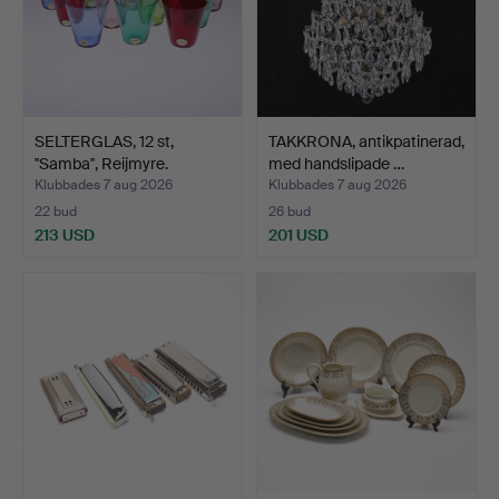
SELTERGLAS, 12 st,
TAKKRONA, antikpatinerad,
''Samba'', Reijmyre.
med handslipade …
Klubbades 7 aug 2026
Klubbades 7 aug 2026
22 bud
26 bud
213 USD
201 USD