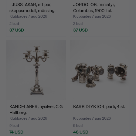
LJUSSTAKAR, ett par,
JORDGLOB, miniatyr,
skeppsmodell, mässing.
Columbus, 1900-tal.
Klubbades 7 aug 2026
Klubbades 7 aug 2026
2 bud
2 bud
37 USD
37 USD
KANDELABER, nysilver, C G
KARBIDLYKTOR, parti, 4 st.
Hallberg.
Klubbades 7 aug 2026
Klubbades 7 aug 2026
9 bud
5 bud
74 USD
48 USD