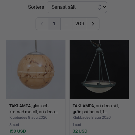
Slutpriser
Sortera
Andersson
Linköping
1
…
209
TAKLAMPA, glas och
TAKLAMPA, art deco stil,
kromad metall, art deco…
grön patinerad, 1…
Klubbades 8 aug 2026
Klubbades 8 aug 2026
8 bud
1 bud
159 USD
32 USD