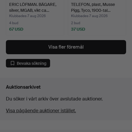
ERIC LÖFMAN. BÄGARE,
TELEFON, plast, Musse
silver, MGAB, vikt ca…
Pigg, Tyco, 1900-tal…
Klubbades 7 aug 2026
Klubbades 7 aug 2026
4 bud
2 bud
67 USD
37 USD
Visa fler föremål
Bevaka sökning
Auktionsarkivet
Du söker i vårt arkiv över avslutade auktioner.
Visa pågående auktioner istället.