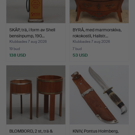
SKÅP, trä, i form av Shell
BYRÅ, med marmorskiva,
bensinpump, 190…
rokokostil, Hallstr…
Klubbades 7 aug 2026
Klubbades 7 aug 2026
19 bud
7 bud
138 USD
53 USD
BLOMBORD, 2 st, trä &
KNIV, Pontus Holmberg,