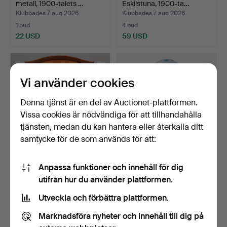
metall, 1900-talets …
Eskilstuna, 1900-ta…
Klubbades 7 aug 2026
Klubbades 7 aug 2026
1 bud
4 bud
22 USD
59 USD
Vi använder cookies
Denna tjänst är en del av Auctionet-plattformen.
Vissa cookies är nödvändiga för att tillhandahålla
tjänsten, medan du kan hantera eller återkalla ditt
samtycke för de som används för att:
MATSALSSKÅP med
MONICA BACKSTRÖM.
Anpassa funktioner och innehåll för dig
belysning, trä och glas, m…
Skulptur, ägg, konstglas…
utifrån hur du använder plattformen.
Klubbades 7 aug 2026
Klubbades 7 aug 2026
1 bud
7 bud
Utveckla och förbättra plattformen.
85 USD
68 USD
Marknadsföra nyheter och innehåll till dig på