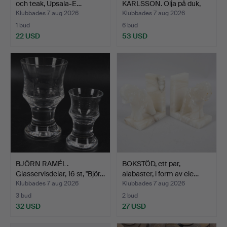
och teak, Upsala-E…
KARLSSON. Olja på duk,
kustmo…
Klubbades 7 aug 2026
Klubbades 7 aug 2026
1 bud
6 bud
22 USD
53 USD
BJÖRN RAMÉL.
BOKSTÖD, ett par,
Glasservisdelar, 16 st, "Björ…
alabaster, i form av ele…
Klubbades 7 aug 2026
Klubbades 7 aug 2026
3 bud
2 bud
32 USD
27 USD