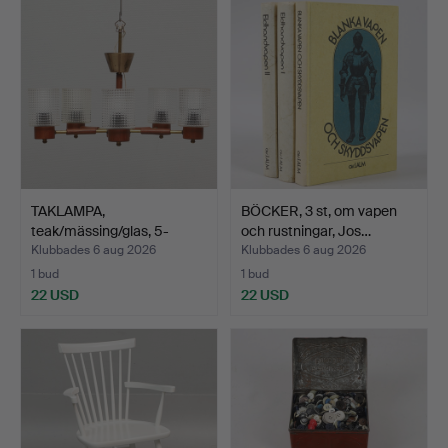
TAKLAMPA,
BÖCKER, 3 st, om vapen
teak/mässing/glas, 5-
och rustningar, Jos…
armad, 1960…
Klubbades 6 aug 2026
Klubbades 6 aug 2026
1 bud
1 bud
22 USD
22 USD