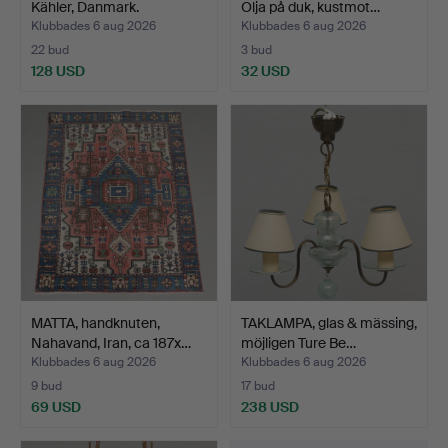
Kähler, Danmark.
Olja på duk, kustmot…
Klubbades 6 aug 2026
Klubbades 6 aug 2026
22 bud
3 bud
128 USD
32 USD
MATTA, handknuten,
TAKLAMPA, glas & mässing,
Nahavand, Iran, ca 187x…
möjligen Ture Be…
Klubbades 6 aug 2026
Klubbades 6 aug 2026
9 bud
17 bud
69 USD
238 USD