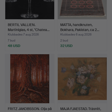
BERTIL VALLIEN.
MATTA, handknuten,
Martiniglas, 4 st, "Chatea…
Bokhara, Pakistan, ca 2…
Klubbades 7 aug 2026
Klubbades 6 aug 2026
7 bud
2 bud
48 USD
32 USD
FRITZ JAKOBSSON. Olja på
MAJA FJAESTAD. Träsnitt,