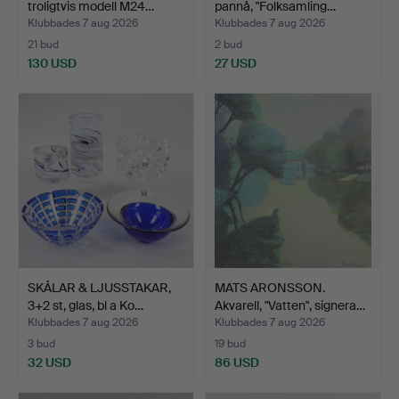
troligtvis modell M24…
pannå, "Folksamling…
Klubbades 7 aug 2026
Klubbades 7 aug 2026
21 bud
2 bud
130 USD
27 USD
SKÅLAR & LJUSSTAKAR,
MATS ARONSSON.
3+2 st, glas, bl a Ko…
Akvarell, "Vatten", signera…
Klubbades 7 aug 2026
Klubbades 7 aug 2026
3 bud
19 bud
32 USD
86 USD