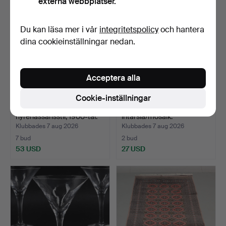
externa webbplatser.
Du kan läsa mer i vår
integritetspolicy
och hantera
dina cookieinställningar nedan.
Acceptera alla
Cookie-inställningar
SOFFBORD, trä,
SKRIN, 4 st, snidat trä,
nyrenässansstil, 1900-tal.
intarsia/mosaik.
Klubbades 7 aug 2026
Klubbades 7 aug 2026
7 bud
2 bud
53 USD
27 USD