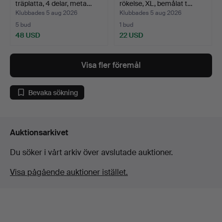
träplatta, 4 delar, meta…
rökelse, XL, bemålat t…
Klubbades 5 aug 2026
Klubbades 5 aug 2026
5 bud
1 bud
48 USD
22 USD
Visa fler föremål
Bevaka sökning
Auktionsarkivet
Du söker i vårt arkiv över avslutade auktioner.
Visa pågående auktioner istället.