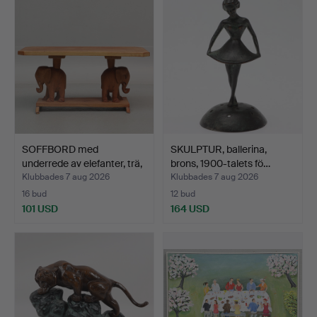
SOFFBORD med
SKULPTUR, ballerina,
underrede av elefanter, trä,
brons, 1900-talets fö…
…
Klubbades 7 aug 2026
Klubbades 7 aug 2026
16 bud
12 bud
101 USD
164 USD