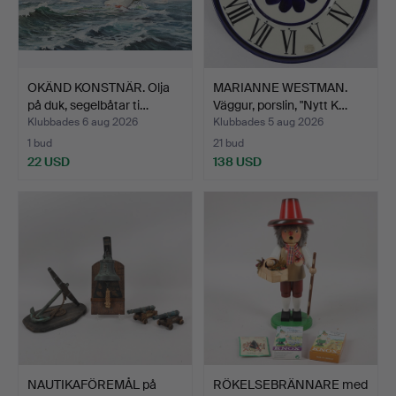
OKÄND KONSTNÄR. Olja
MARIANNE WESTMAN.
på duk, segelbåtar ti…
Väggur, porslin, "Nytt K…
Klubbades 6 aug 2026
Klubbades 5 aug 2026
1 bud
21 bud
22 USD
138 USD
NAUTIKAFÖREMÅL på
RÖKELSEBRÄNNARE med