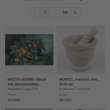
1
…
64
WALTER ADAMS. Olja på
MORTEL, med stöt, sten,
duk, blomsterstilleb…
1900-tal.
Klubbades 7 aug 2026
Klubbades 7 aug 2026
11 bud
4 bud
90 USD
40 USD