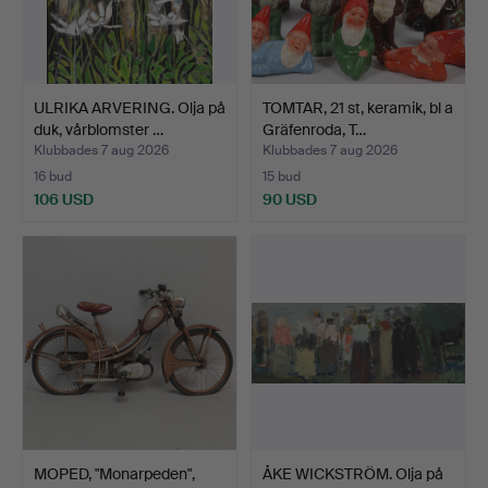
ULRIKA ARVERING. Olja på
TOMTAR, 21 st, keramik, bl a
duk, vårblomster …
Gräfenroda, T…
Klubbades 7 aug 2026
Klubbades 7 aug 2026
16 bud
15 bud
106 USD
90 USD
MOPED, "Monarpeden",
ÅKE WICKSTRÖM. Olja på