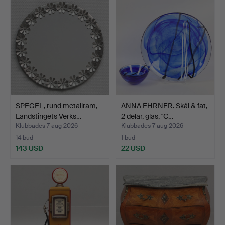
SPEGEL, rund metallram,
ANNA EHRNER. Skål & fat,
Landstingets Verks…
2 delar, glas, "C…
Klubbades 7 aug 2026
Klubbades 7 aug 2026
14 bud
1 bud
143 USD
22 USD