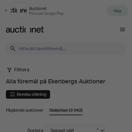
Auctionet
Visa
Stäng
Finns på Google Play
Auctionet.com
Filtrera
Alla
Alla föremål på Ekenbergs Auktioner
föremål
Bevaka sökning
på
Pågående auktioner
Slutpriser
(3 042)
Ekenbergs
Auktioner
Slutpriser
Sortera