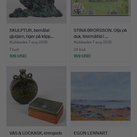
SKULPTUR, bemålat
STINA BRORSSON. Olja på
gjutjärn, tiger på klipp…
duk, festmåltid i …
Klubbades 7 aug 2026
Klubbades 7 aug 2026
7 bud
24 bud
106 USD
169 USD
VAS & LOCKASK, stengods
EGON LENNART