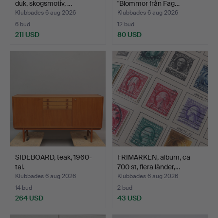
duk, skogsmotiv, …
"Blommor från Fag…
Klubbades 6 aug 2026
Klubbades 6 aug 2026
6 bud
12 bud
211 USD
80 USD
SIDEBOARD, teak, 1960-
FRIMÄRKEN, album, ca
tal.
700 st, flera länder,…
Klubbades 6 aug 2026
Klubbades 6 aug 2026
14 bud
2 bud
264 USD
43 USD