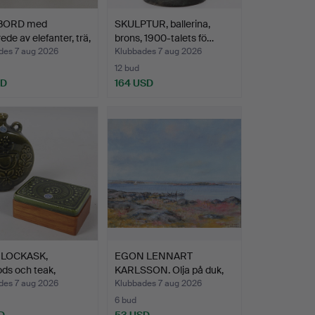
BORD med
SKULPTUR, ballerina,
ede av elefanter, trä,
brons, 1900-talets fö…
des 7 aug 2026
Klubbades 7 aug 2026
12 bud
SD
164 USD
 LOCKASK,
EGON LENNART
ds och teak,
KARLSSON. Olja på duk,
a-E…
kustmo…
des 7 aug 2026
Klubbades 7 aug 2026
6 bud
D
53 USD