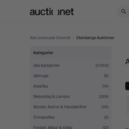
Auctionet.com
Alla avslutade föremål
/
Ekenbergs Auktioner
Alla
Kategorier
A
föremål
Alla kategorier
(3 050)
Allmoge
(9)
på
Asiatika
(14)
Ekenbergs
Belysning & Lampor
(269)
Auktioner
Böcker, Kartor & Handskrifter
(34)
Etnografika
(2)
S
Fordon, Båtar & Delar
(12)