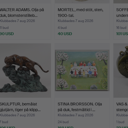
WALTER ADAMS. Olja på
MORTEL, med stöt, sten,
SOFF
duk, blomsterstilleb…
1900-tal.
underr
…
Klubbades 7 aug 2026
Klubbades 7 aug 2026
Klubba
11 bud
4 bud
16 bud
90 USD
40 USD
101 U
SKULPTUR, bemålat
STINA BRORSSON. Olja
VAS &
gjutjärn, tiger på klipp…
på duk, festmåltid i …
stengo
Upsal
Klubbades 7 aug 2026
Klubbades 7 aug 2026
Klubba
7 bud
24 bud
1 bud
106 USD
169 USD
22 US