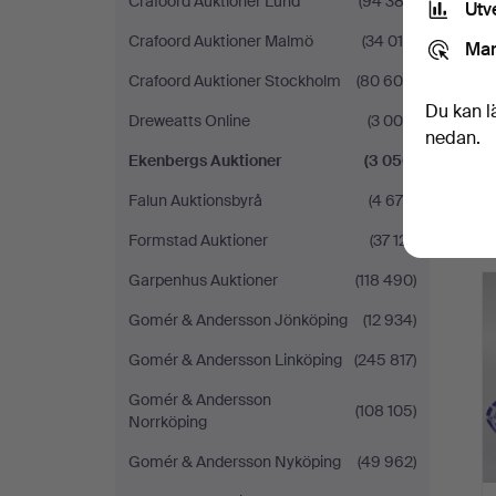
Crafoord Auktioner Lund
(94 382)
Utv
Crafoord Auktioner Malmö
(34 018)
Mar
Crafoord Auktioner Stockholm
(80 609)
Du kan l
Dreweatts Online
(3 000)
nedan.
Ekenbergs Auktioner
(3 050)
Falun Auktionsbyrå
(4 675)
Formstad Auktioner
(37 121)
Garpenhus Auktioner
(118 490)
Gomér & Andersson Jönköping
(12 934)
Gomér & Andersson Linköping
(245 817)
Gomér & Andersson
(108 105)
Norrköping
Gomér & Andersson Nyköping
(49 962)