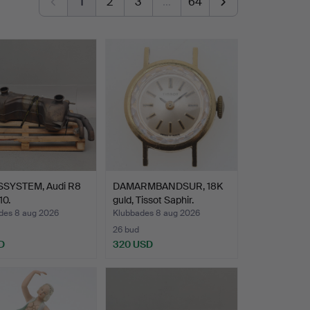
1
2
3
…
64
SYSTEM, Audi R8
DAMARMBANDSUR, 18K
10.
guld, Tissot Saphir.
des 8 aug 2026
Klubbades 8 aug 2026
26 bud
D
320 USD