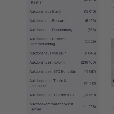
i Kalmar
Auktionshaus Blank
(12 010)
Auktionshaus Bossard
(5 156)
Auktionshaus Dannenberg
(766)
Auktionshaus Stuber's
(2 529)
Hammerschlag
Auktionshaus von Brühl
(1 045)
Auktionshuset Kolonn
(238 166)
Auktionshuset STO Bohuslän
(11 867)
Auktionshuset Thelin &
(91 912)
Johansson
Auktionshuset Thörner & Ek
(21 769)
Auktionskammaren Sydost
(14 228)
Kalmar