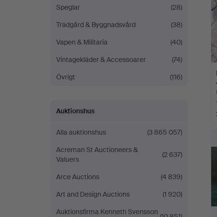
Speglar
(28)
Trädgård & Byggnadsvård
(38)
Vapen & Militaria
(40)
Vintagekläder & Accessoarer
(74)
Övrigt
(116)
Auktionshus
Alla auktionshus
(3 865 057)
Acreman St Auctioneers &
(2 637)
Valuers
Arce Auctions
(4 839)
Art and Design Auctions
(1 920)
Auktionsfirma Kenneth Svensson
(10 851)