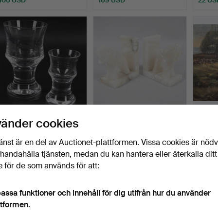
BJÖRN RAMÉL.
BOKSTÖD, ett par,
OLLE 
vänder cookies
Glasservisdelar, 16 st,
alabaster, i form av ele…
duk, o
"Björ…
Klubbades 7 aug 2026
Klubbades 7 aug 2026
Klubba
änst är en del av Auctionet-plattformen. Vissa cookies är nöd
3 bud
2 bud
1 bud
illhandahålla tjänsten, medan du kan hantera eller återkalla ditt
32 USD
27 USD
22 US
 för de som används för att:
assa funktioner och innehåll för dig utifrån hur du använder
ttformen.