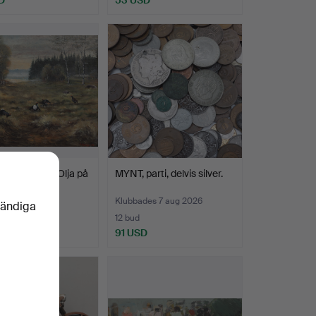
PALMQUIST. Olja på
MYNT, parti, delvis silver.
rrspel i sko…
des 7 aug 2026
Klubbades 7 aug 2026
vändiga
12 bud
D
91 USD