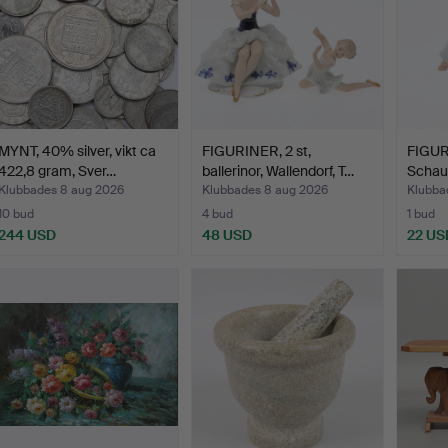
MYNT, 40% silver, vikt ca
FIGURINER, 2 st,
FIGURI
422,8 gram, Sver…
ballerinor, Wallendorf, T…
Schau
Klubbades 8 aug 2026
Klubbades 8 aug 2026
Klubba
10 bud
4 bud
1 bud
244 USD
48 USD
22 US