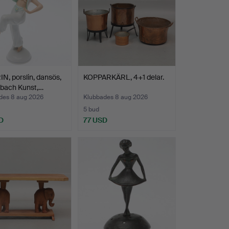
N, porslin, dansös,
KOPPARKÄRL, 4+1 delar.
bach Kunst,…
des 8 aug 2026
Klubbades 8 aug 2026
5 bud
D
77 USD