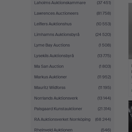
Laholms Auktionskammare
(37 451)
Lawrences Auctioneers
(81 758)
Leiflers Auktionshus
(10 553)
Limhamns Auktionsbyrå
(24 520)
Lyme Bay Auctions
(1 508)
Lysekils Auktionsbyrå
(13 775)
Ma San Auction
(1 803)
Markus Auktioner
(11 952)
Mauritz Widforss
(11 195)
Norrlands Auktionsverk
(13 144)
Palsgaard Kunstauktioner
(21 314)
RA Auktionsverket Norrköping
(68 244)
Rheinveld Auktionen
(546)