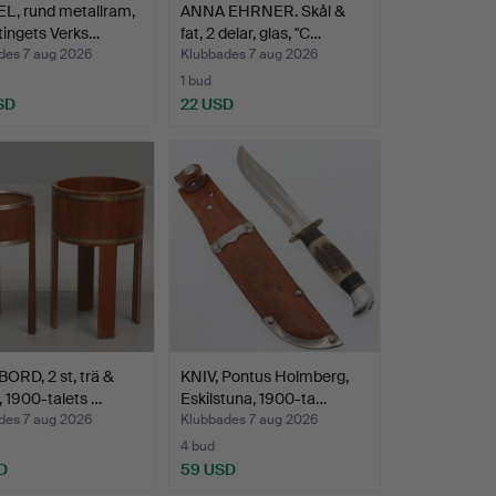
L, rund metallram,
ANNA EHRNER. Skål &
tingets Verks…
fat, 2 delar, glas, "C…
des 7 aug 2026
Klubbades 7 aug 2026
1 bud
SD
22 USD
RD, 2 st, trä &
KNIV, Pontus Holmberg,
, 1900-talets …
Eskilstuna, 1900-ta…
des 7 aug 2026
Klubbades 7 aug 2026
4 bud
D
59 USD