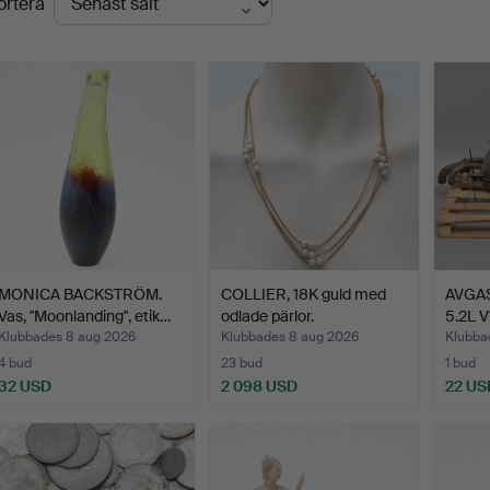
ortera
MONICA BACKSTRÖM.
COLLIER, 18K guld med
AVGAS
Vas, "Moonlanding", etik…
odlade pärlor.
5.2L V
Klubbades 8 aug 2026
Klubbades 8 aug 2026
Klubba
4 bud
23 bud
1 bud
32 USD
2 098 USD
22 US