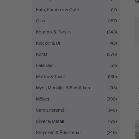
S
Foto, Kameror & Optik
(17)
Glas
(187)
Keramik & Porslin
(343)
Klockor & Ur
(43)
Konst
(570)
Leksaker
(53)
Mattor & Textil
(135)
Mynt, Medaljer & Frimärken
(93)
Möbler
(398)
Samlarföremål
(148)
Silver & Metall
(179)
Smycken & Ädelstenar
(248)