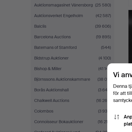
Auktionsmagasinet Vänersborg
(25 580)
Auktionsverket Engelholm
(42 587)
Balclis
(39 606)
Barcelona Auctions
(19 895)
Batemans of Stamford
(544)
Bidstrup Auktioner
(4 100)
Bishop & Miller
(41 141)
Vi an
Björnssons Auktionskammare
(38 011)
Denna tj
Borås Auktionshall
(3 643)
för att t
samtycke
Chalkwell Auctions
(16 269)
Colombos
(3 936)
Anp
Connoisseur Bokauktioner
(16 212)
pla