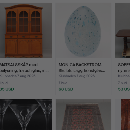
MATSALSSKÅP med
MONICA BACKSTRÖM.
SOFFB
belysning, trä och glas, m…
Skulptur, ägg, konstglas…
nyrenä
Klubbades 7 aug 2026
Klubbades 7 aug 2026
Klubba
1 bud
7 bud
7 bud
85 USD
68 USD
53 U