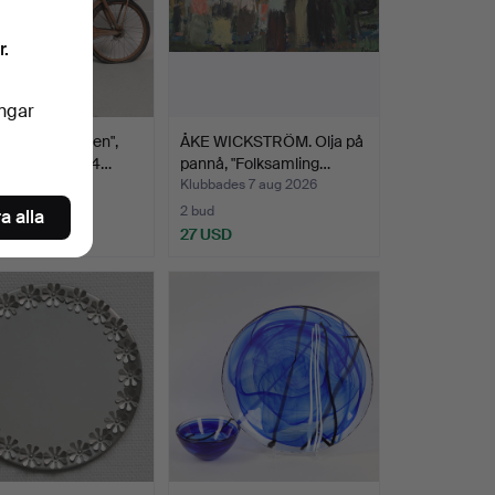
r.
ingar
, "Monarpeden",
ÅKE WICKSTRÖM. Olja på
tvis modell M24…
pannå, "Folksamling…
des 7 aug 2026
Klubbades 7 aug 2026
2 bud
a alla
SD
27 USD