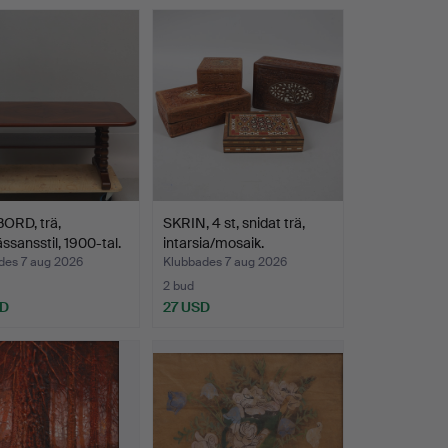
ORD, trä,
SKRIN, 4 st, snidat trä,
ssansstil, 1900-tal.
intarsia/mosaik.
des 7 aug 2026
Klubbades 7 aug 2026
2 bud
SD
27 USD