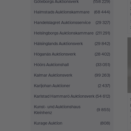
Göteborgs Auktionsverk
(158 229)
Halmstads Auktionskammare
(68 444)
Handelslagret Auktionsservice
(29 327)
Helsingborgs Auktionskammare
(211 291)
Hälsinglands Auktionsverk
(29 842)
Höganäs Auktionsverk
(28 402)
Höörs Auktionshall
(33 051)
Kalmar Auktionsverk
(99 263)
Karljohan Auktioner
(2 437)
Karlstad Hammarö Auktionsverk
(54 612)
Kunst- und Auktionshaus
(9 855)
Kleinhenz
Kurage Auktion
(808)