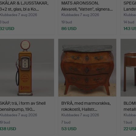
SKÅLAR & LJUSSTAKAR,
MATS ARONSSON.
SPEGE
3+2 st, glas, bl a Ko…
Akvarell, "Vatten", signera…
Lands
Klubbades 7 aug 2026
Klubbades 7 aug 2026
Klubba
3 bud
19 bud
14 bud
32 USD
86 USD
143 U
SKÅP, trä, i form av Shell
BYRÅ, med marmorskiva,
BLOMBO
bensinpump, 190…
rokokostil, Hallstr…
metall
Klubbades 7 aug 2026
Klubbades 7 aug 2026
Klubba
19 bud
7 bud
1 bud
138 USD
53 USD
22 US