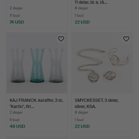
11 delar, bl. a. tå…
2 dagar
8 dagar
11 bud
1 bud
74 USD
22 USD
KAJ FRANCK. karaffer, 3 st,
SMYCKESSET. 3 delar,
"Kartio", Iitt…
silver, KSA.
2 dagar
8 dagar
6 bud
1 bud
48 USD
22 USD