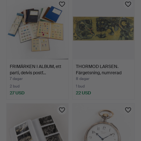
föremål
FRIMÄRKEN I ALBUM, ett
THORMOD LARSEN.
parti, delvis postf…
Färgetsning, numrerad
23/6…
7 dagar
8 dagar
2 bud
1 bud
27 USD
22 USD