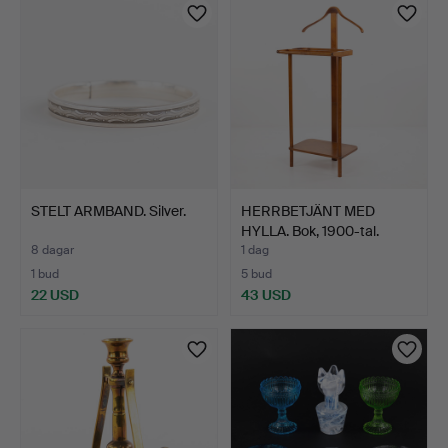
STELT ARMBAND. Silver.
HERRBETJÄNT MED
HYLLA. Bok, 1900-tal.
8 dagar
1 dag
1 bud
5 bud
22 USD
43 USD