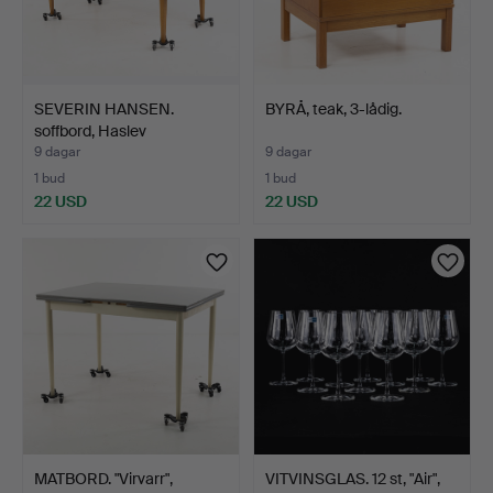
SEVERIN HANSEN.
BYRÅ, teak, 3-lådig.
soffbord, Haslev
Möbelsned…
9 dagar
9 dagar
1 bud
1 bud
22 USD
22 USD
MATBORD. "Virvarr",
VITVINSGLAS. 12 st, "Air",