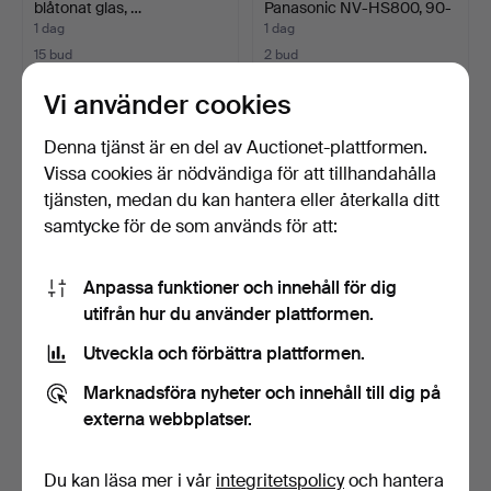
blåtonat glas, …
Panasonic NV-HS800, 90-
tal, …
1 dag
1 dag
15 bud
2 bud
90 USD
27 USD
Vi använder cookies
Denna tjänst är en del av Auctionet-plattformen.
Vissa cookies är nödvändiga för att tillhandahålla
tjänsten, medan du kan hantera eller återkalla ditt
samtycke för de som används för att:
Anpassa funktioner och innehåll för dig
utifrån hur du använder plattformen.
Utveckla och förbättra plattformen.
PINNSTOLAR, ett par,
ARMBAND. Bismarcklänk,
bemålade.
18k guld, CGAB.
Marknadsföra nyheter och innehåll till dig på
6 dagar
8 dagar
externa webbplatser.
2 bud
52 bud
27 USD
1 419 USD
Du kan läsa mer i vår
integritetspolicy
och hantera