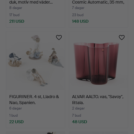
duk, motiv med väder…
Cosmic Automatic, 35 mm,
…
8 dagar
7 dagar
17 bud
23 bud
211 USD
148 USD
FIGURINER. 4 st, Lladro &
ALVAR AALTO. vas, "Savoy",
Nao, Spanien.
Iittala.
6 dagar
2 dagar
1 bud
7 bud
22 USD
48 USD