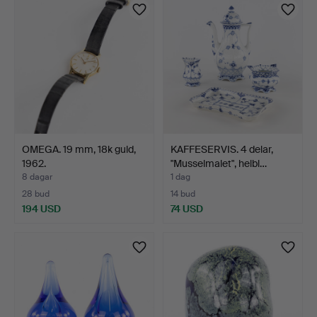
OMEGA. 19 mm, 18k guld,
KAFFESERVIS. 4 delar,
1962.
"Musselmalet", helbl…
8 dagar
1 dag
28 bud
14 bud
194 USD
74 USD