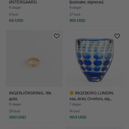
ØSTERGAARD.
ljusstake, signerad.
klädhängare, …
6 dagar
6 dagar
9 bud
27 bud
66 USD
165 USD
INGENJÖRSRING. 18k
INGEBORG LUNDIN.
guld.
vas, Ariel, Orrefors, sig…
8 dagar
7 dagar
29 bud
14 bud
360 USD
463 USD
Utvalt