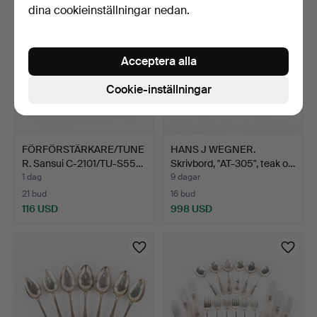
dina cookieinställningar nedan.
Acceptera alla
Cookie-inställningar
FÖRFÖRSTÄRKARE/TUNE
HANS J WEGNER.
R. Sansui C-2101/TU-S55…
Skrivbord, "AT-305", teak o…
1 dag
9 dagar
21 bud
16 bud
116 USD
998 USD