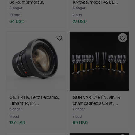
Seiko, mormorsur.
Klyftvas, modell 421, E…
8 dagar
6 dagar
10 bud
2 bud
64 USD
27 USD
OBJEKTIV, Leitz Leicaflex,
GUNNAR CYRÉN. Vin- &
Elmarit-R, 1:2,…
champagneglas, 9 st, …
6 dagar
7 dagar
11 bud
7 bud
137 USD
69 USD