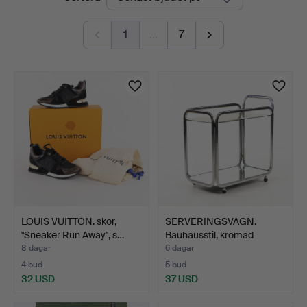
auktioner
1
…
7
LOUIS VUITTON. skor,
SERVERINGSVAGN.
"Sneaker Run Away", s…
Bauhausstil, kromad
metall…
8 dagar
6 dagar
4 bud
5 bud
32 USD
37 USD