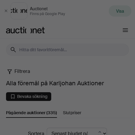
Auctionet
Visa
Stäng
Finns på Google Play
Auctionet.com
Filtrera
Alla
Alla föremål på Karljohan Auktioner
föremål
Bevaka sökning
på
Pågående auktioner
(335)
Slutpriser
Karljohan
Auktioner
Pågående
Sortera