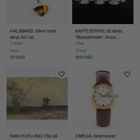
HALSBAND. Silver med
KAFFESERVIS. 32 delar,
akryl, 60-tal.
"Musselmalet", Roya…
7 dagar
1 dag
1 bud
17 bud
22 USD
100 USD
IVAN HOFLUND. Olja på
OMEGA. Seamaster