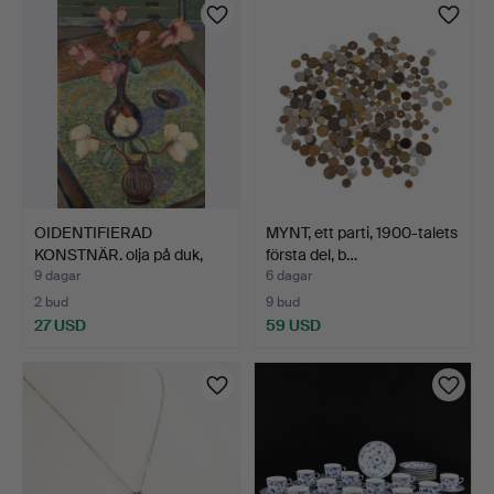
OIDENTIFIERAD
MYNT, ett parti, 1900-talets
KONSTNÄR. olja på duk,
första del, b…
signe…
9 dagar
6 dagar
2 bud
9 bud
27 USD
59 USD