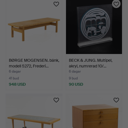
BØRGE MOGENSEN. bänk,
BECK & JUNG. Multipel,
modell 5272, Frederi…
akryl, numrerad 10/…
6 dagar
6 dagar
41 bud
9 bud
948 USD
90 USD