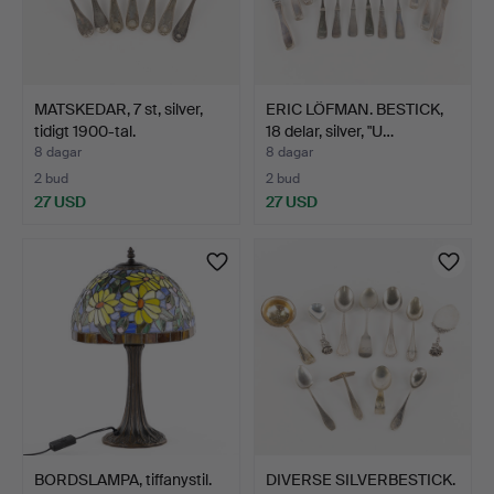
MATSKEDAR, 7 st, silver,
ERIC LÖFMAN. BESTICK,
tidigt 1900-tal.
18 delar, silver, "U…
8 dagar
8 dagar
2 bud
2 bud
27 USD
27 USD
BORDSLAMPA, tiffanystil.
DIVERSE SILVERBESTICK.