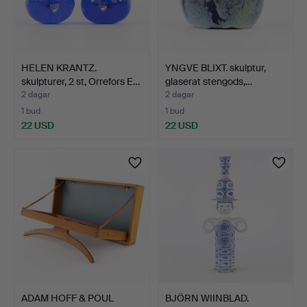
HELEN KRANTZ.
YNGVE BLIXT. skulptur,
skulpturer, 2 st, Orrefors E…
glaserat stengods,…
2 dagar
2 dagar
1 bud
1 bud
22 USD
22 USD
ADAM HOFF & POUL
BJÖRN WIINBLAD.