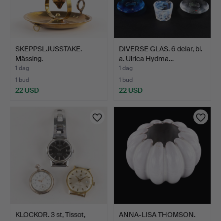
SKEPPSLJUSSTAKE.
DIVERSE GLAS. 6 delar, bl.
Mässing.
a. Ulrica Hydma…
1 dag
1 dag
1 bud
1 bud
22 USD
22 USD
KLOCKOR. 3 st, Tissot,
ANNA-LISA THOMSON.