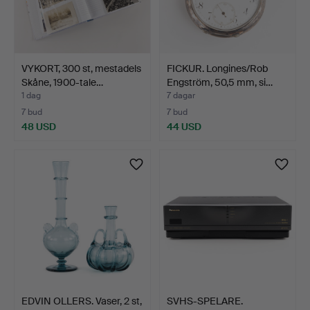
VYKORT, 300 st, mestadels
FICKUR. Longines/Rob
Skåne, 1900-tale…
Engström, 50,5 mm, si…
1 dag
7 dagar
7 bud
7 bud
48 USD
44 USD
EDVIN OLLERS. Vaser, 2 st,
SVHS-SPELARE.