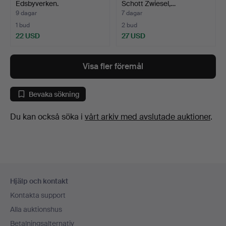
Edsbyverken.
Schott Zwiesel,…
9 dagar
7 dagar
1 bud
2 bud
22 USD
27 USD
Visa fler föremål
Bevaka sökning
Du kan också söka i
vårt arkiv med avslutade auktioner
.
Sidfotsnavigation
Hjälp och kontakt
Kontakta support
Alla auktionshus
Betalningsalternativ