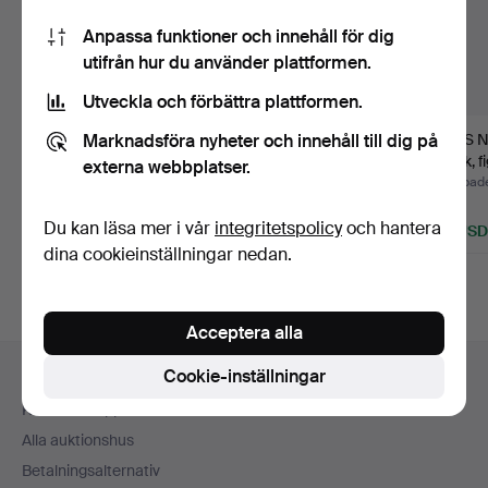
Anpassa funktioner och innehåll för dig
utifrån hur du använder plattformen.
Utveckla och förbättra plattformen.
Marknadsföra nyheter och innehåll till dig på
LARS NORRMAN.
LARS NORRMAN.
LARS 
Landskap med figurer,
Tryck efter, naken
Tryck, f
externa webbplatser.
oljemå…
kvinna me…
Klubbades 2 jul 2026
Klubbades 19 jun 2026
Klubbad
5 bud
6 bud
1 bud
Du kan läsa mer i vår
integritetspolicy
och hantera
53 USD
58 USD
32 USD
dina cookieinställningar nedan.
Acceptera alla
Sidfotsnavigation
Cookie-inställningar
Hjälp och kontakt
Kontakta support
Alla auktionshus
Betalningsalternativ