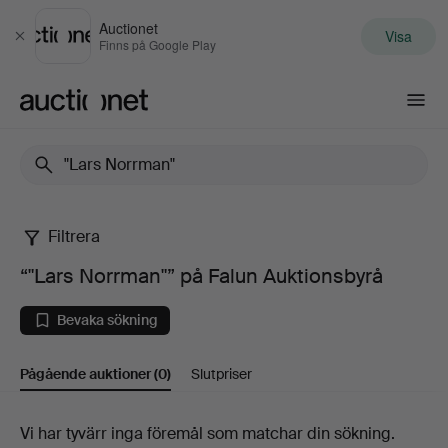
Auctionet
Visa
Stäng
Finns på Google Play
Auctionet.com
Filtrera
“"Lars
“"Lars Norrman"” på Falun Auktionsbyrå
Norrman"”
Bevaka sökning
på
Pågående auktioner
(0)
Slutpriser
Falun
Auktionsbyrå
Pågående
Vi har tyvärr inga föremål som matchar din sökning.