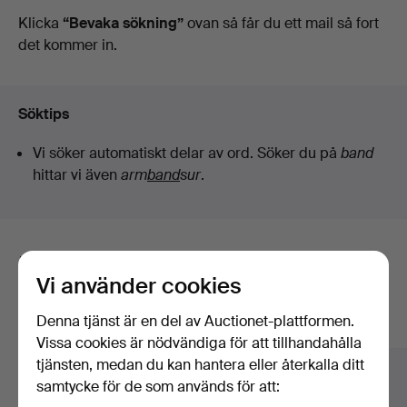
auktioner
Klicka
“Bevaka sökning”
ovan så får du ett mail så fort
det kommer in.
Söktips
Vi söker automatiskt delar av ord. Söker du på
band
hittar vi även
arm
band
sur
.
Här är föremål från vårt arkiv som
Vi använder cookies
matchar din sökning
Denna tjänst är en del av Auctionet-plattformen.
Visa alla föremål
Vissa cookies är nödvändiga för att tillhandahålla
tjänsten, medan du kan hantera eller återkalla ditt
samtycke för de som används för att: