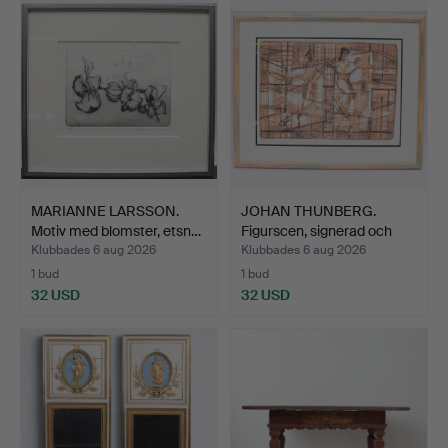
MARIANNE LARSSON.
JOHAN THUNBERG.
Motiv med blomster, etsn…
Figurscen, signerad och
nu…
Klubbades 6 aug 2026
Klubbades 6 aug 2026
1 bud
1 bud
32 USD
32 USD