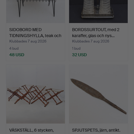
SIDOBORD MED
BORDSSURTOUT, med 2
TIDNINGSHYLLA, teak och
karaffer, glas och nys…
metal…
Klubbades 7 aug 2026
Klubbades 7 aug 2026
4 bud
1 bud
48 USD
32 USD
VÄSKSTÄLL, 6 stycken,
SPJUTSPETS, järn, antikt.