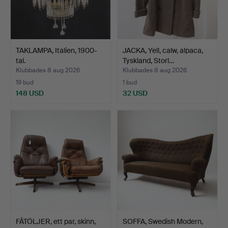
TAKLAMPA, Italien, 1900-
JACKA, Yell, calw, alpaca,
tal.
Tyskland, Storl…
Klubbades 8 aug 2026
Klubbades 8 aug 2026
19 bud
1 bud
148 USD
32 USD
FÅTÖLJER, ett par, skinn,
SOFFA, Swedish Modern,