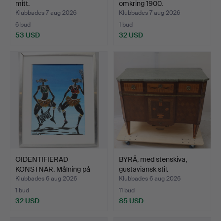
mitt.
omkring 1900.
Klubbades 7 aug 2026
Klubbades 7 aug 2026
6 bud
1 bud
53 USD
32 USD
OIDENTIFIERAD
BYRÅ, med stenskiva,
KONSTNÄR. Målning på
gustaviansk stil.
pannå, …
Klubbades 6 aug 2026
Klubbades 6 aug 2026
1 bud
11 bud
32 USD
85 USD