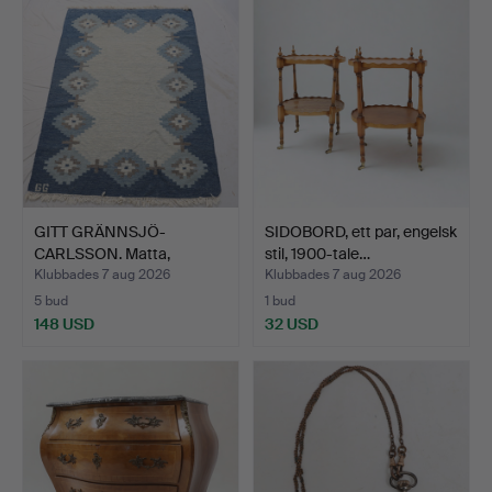
GITT GRÄNNSJÖ-
SIDOBORD, ett par, engelsk
CARLSSON. Matta,
stil, 1900-tale…
röllakan, g…
Klubbades 7 aug 2026
Klubbades 7 aug 2026
5 bud
1 bud
148 USD
32 USD