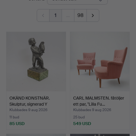
1
…
98
OKÄND KONSTNÄR.
CARL MALMSTEN. fåtöljer
Skulptur, signerad Y
ett par, "Lilla Fu…
Norbe…
Klubbades 9 aug 2026
Klubbades 9 aug 2026
11 bud
25 bud
85 USD
549 USD