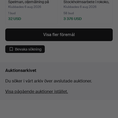
Spelman, oljemålning på
Stockholmsarbete i rokoko,
du…
1700-ta…
Klubbades 6 aug 2026
Klubbades 6 aug 2026
1 bud
58 bud
32 USD
3 376 USD
Utvalt
föremål
Visa fler föremål
Bevaka sökning
Auktionsarkivet
Du söker i vårt arkiv över avslutade auktioner.
Visa pågående auktioner istället.