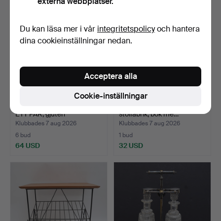
externa webbplatser.
Du kan läsa mer i vår
integritetspolicy
och hantera
dina cookieinställningar nedan.
Acceptera alla
Cookie-inställningar
DEKORATIONSKOTTAR
GUNGSTOL, Nesto, Nässjö
ETT PAR, gjuten
stolfabrik, bok me…
stenmass…
Klubbades 7 aug 2026
Klubbades 7 aug 2026
6 bud
1 bud
64 USD
32 USD