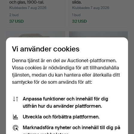
och glas, 1900-tal.
slida.
Klubbades 7 aug 2026
Klubbades 7 aug 2026
2 bud
1 bud
37 USD
32 USD
Vi använder cookies
Denna tjänst är en del av Auctionet-plattformen.
Vissa cookies är nödvändiga för att tillhandahålla
tjänsten, medan du kan hantera eller återkalla ditt
samtycke för de som används för att:
VITRINSKÅP, gustaviansk
PELARBORD, 18/1900-tal.
Anpassa funktioner och innehåll för dig
stil, 1900-talets …
utifrån hur du använder plattformen.
Klubbades 7 aug 2026
Klubbades 7 aug 2026
9 bud
3 bud
Utveckla och förbättra plattformen.
275 USD
43 USD
Marknadsföra nyheter och innehåll till dig på