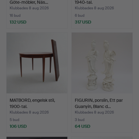
Göte-möbler, Näs…
1940-tal.
Klubbades 8 aug 2026
Klubbades 8 aug 2026
16 bud
6 bud
132 USD
317 USD
MATBORD, engelsk stil,
FIGURIN, porslin, Ett par
1900-tal.
Guanyin, Blanc d…
Klubbades 8 aug 2026
Klubbades 8 aug 2026
5 bud
3 bud
106 USD
64 USD