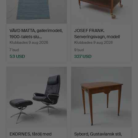
VÄVD MATTA, gallerimodell,
JOSEF FRANK.
1900-talets slu…
Serveringsvagn, modell
2177, …
Klubbades 9 aug 2026
Klubbades 9 aug 2026
7 bud
9 bud
53 USD
327 USD
EKORNES, fåtölj med
Sybord, Gustaviansk stil,