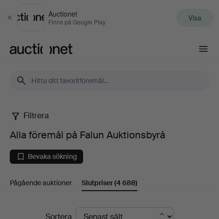
Auctionet
Visa
Stäng
Finns på Google Play
Auctionet.com
Filtrera
Alla
Alla föremål på Falun Auktionsbyrå
föremål
Bevaka sökning
på
Pågående auktioner
Slutpriser
(4 688)
Falun
Auktionsbyrå
Slutpriser
Sortera