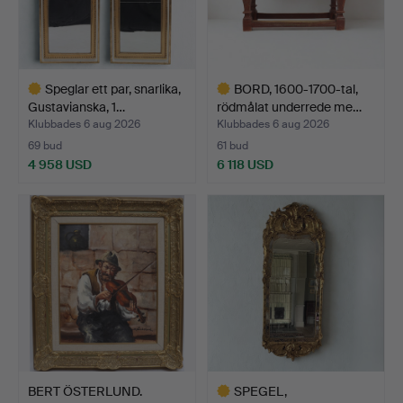
Speglar ett par, snarlika,
BORD, 1600-1700-tal,
Gustavianska, 1…
rödmålat underrede me…
Klubbades 6 aug 2026
Klubbades 6 aug 2026
69 bud
61 bud
4 958 USD
6 118 USD
Utvalt
Utvalt
föremål
föremål
BERT ÖSTERLUND.
SPEGEL,