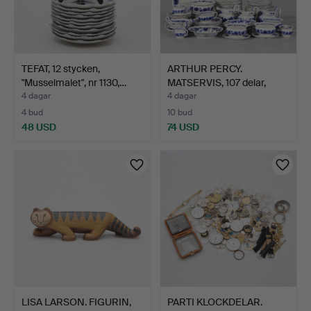
TEFAT, 12 stycken,
ARTHUR PERCY.
"Musselmalet", nr 1130,…
MATSERVIS, 107 delar,
"Vinra…
4 dagar
4 dagar
4 bud
10 bud
48 USD
74 USD
LISA LARSON. FIGURIN,
PARTI KLOCKDELAR.