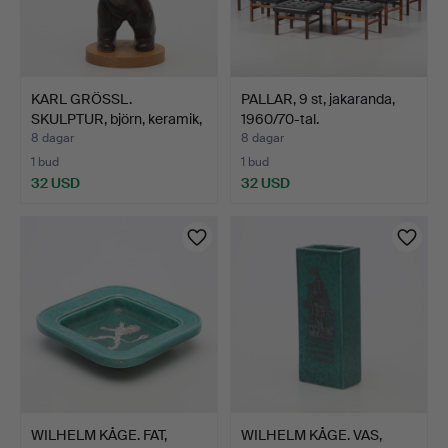
KARL GRÖSSL.
PALLAR, 9 st, jakaranda,
SKULPTUR, björn, keramik,
1960/70-tal.
Rör…
8 dagar
8 dagar
1 bud
1 bud
32 USD
32 USD
WILHELM KÅGE. FAT,
WILHELM KÅGE. VAS,