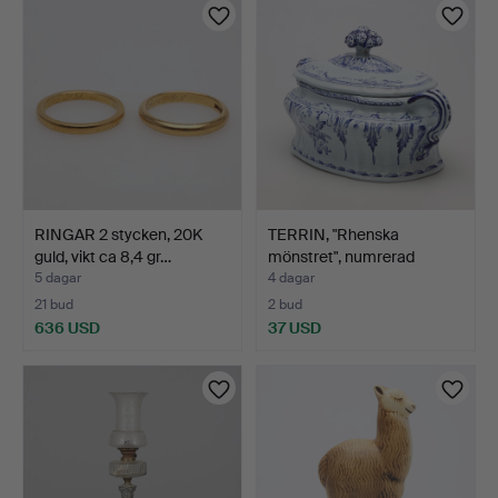
RINGAR 2 stycken, 20K
TERRIN, "Rhenska
guld, vikt ca 8,4 gr…
mönstret", numrerad
732/1…
5 dagar
4 dagar
21 bud
2 bud
636 USD
37 USD