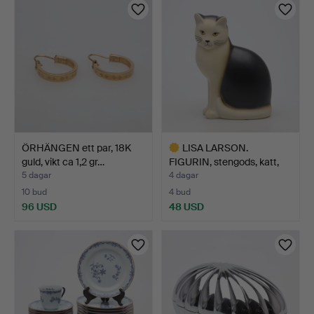
ÖRHÄNGEN ett par, 18K
LISA LARSON.
guld, vikt ca 1,2 gr…
FIGURIN, stengods, katt,
"Mån…
5 dagar
4 dagar
10 bud
4 bud
96 USD
48 USD
Utvalt
föremål