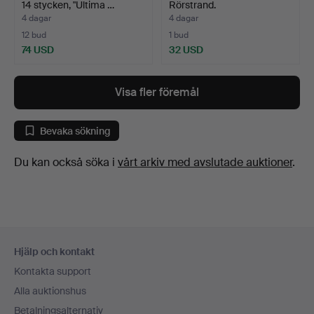
14 stycken, "Ultima …
Rörstrand.
4 dagar
4 dagar
12 bud
1 bud
74 USD
32 USD
Visa fler föremål
Bevaka sökning
Du kan också söka i
vårt arkiv med avslutade auktioner
.
Sidfotsnavigation
Hjälp och kontakt
Kontakta support
Alla auktionshus
Betalningsalternativ