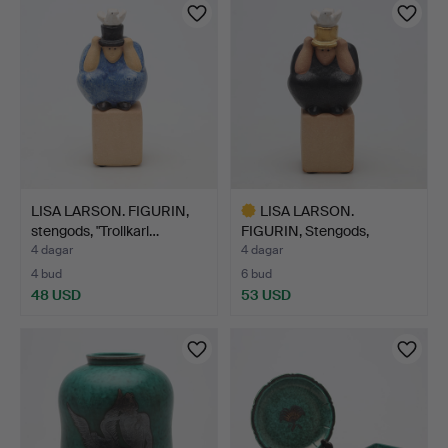
föremål
LISA LARSON. FIGURIN,
LISA LARSON.
stengods, "Trollkarl…
FIGURIN, Stengods,
"Trollkarl…
4 dagar
4 dagar
4 bud
6 bud
48 USD
53 USD
Utvalt
föremål