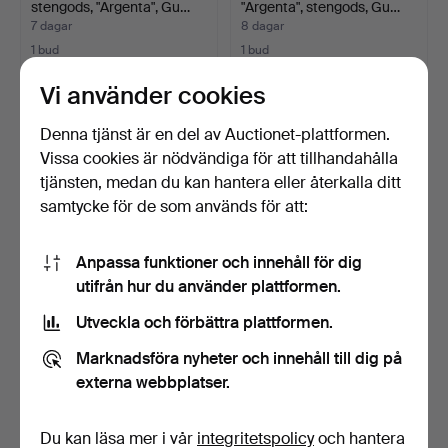
stengods, "Argenta", Gu…
"Argenta", stengods, Gu…
7 dagar
8 dagar
1 bud
1 bud
32 USD
32 USD
Vi använder cookies
Denna tjänst är en del av Auctionet-plattformen.
Vissa cookies är nödvändiga för att tillhandahålla
tjänsten, medan du kan hantera eller återkalla ditt
samtycke för de som används för att:
Anpassa funktioner och innehåll för dig
utifrån hur du använder plattformen.
Utveckla och förbättra plattformen.
LISA LARSON. FIGURIN,
MARIKA LANG. LITOGRAFI,
stengods, "Malin", u…
signerad samt numr…
Marknadsföra nyheter och innehåll till dig på
7 dagar
8 dagar
externa webbplatser.
2 bud
1 bud
37 USD
32 USD
Du kan läsa mer i vår
integritetspolicy
och hantera