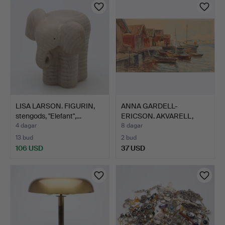
LISA LARSON. FIGURIN,
ANNA GARDELL-
stengods, "Elefant",…
ERICSON. AKVARELL,
hamnmotiv,…
4 dagar
8 dagar
13 bud
2 bud
106 USD
37 USD