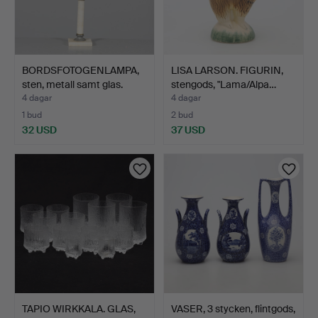
BORDSFOTOGENLAMPA,
LISA LARSON. FIGURIN,
sten, metall samt glas.
stengods, "Lama/Alpa…
4 dagar
4 dagar
1 bud
2 bud
32 USD
37 USD
TAPIO WIRKKALA. GLAS,
VASER, 3 stycken, flintgods,