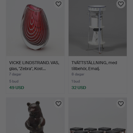
föremål
VICKE LINDSTRAND. VAS,
TVÄTTSTÄLLNING, med
glas, "Zebra", Kost…
tillbehör, Emalj.
7 dagar
8 dagar
5 bud
1 bud
49 USD
32 USD