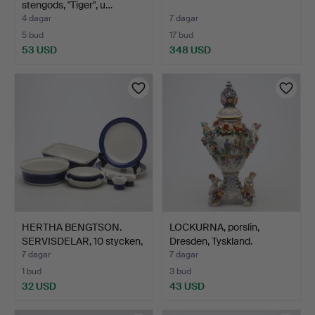
stengods, "Tiger", u…
4 dagar
7 dagar
5 bud
17 bud
53 USD
348 USD
HERTHA BENGTSON.
LOCKURNA, porslin,
SERVISDELAR, 10 stycken,
Dresden, Tyskland.
…
7 dagar
7 dagar
1 bud
3 bud
32 USD
43 USD