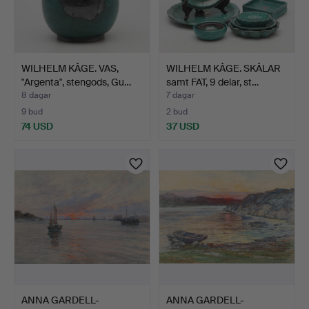
WILHELM KÅGE. VAS,
WILHELM KÅGE. SKÅLAR
"Argenta", stengods, Gu…
samt FAT, 9 delar, st…
8 dagar
7 dagar
9 bud
2 bud
74 USD
37 USD
ANNA GARDELL-
ANNA GARDELL-