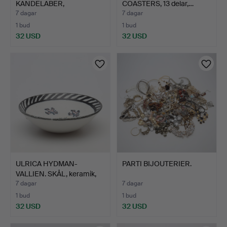
KANDELABER,
COASTERS, 13 delar,…
"Essungastaken"…
7 dagar
7 dagar
1 bud
1 bud
32 USD
32 USD
ULRICA HYDMAN-
PARTI BIJOUTERIER.
VALLIEN. SKÅL, keramik,
Rörs…
7 dagar
7 dagar
1 bud
1 bud
32 USD
32 USD