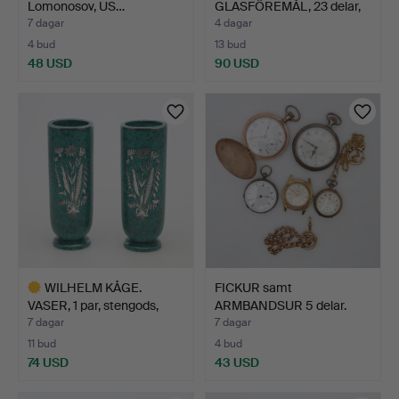
Lomonosov, US…
GLASFÖREMÅL, 23 delar,
"Maja"…
7 dagar
4 dagar
4 bud
13 bud
48 USD
90 USD
Utvalt
föremål
WILHELM KÅGE.
FICKUR samt
VASER, 1 par, stengods,
ARMBANDSUR 5 delar.
"Arg…
7 dagar
7 dagar
11 bud
4 bud
74 USD
43 USD
Utvalt