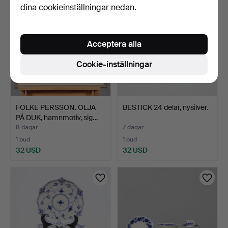
dina cookieinställningar nedan.
Acceptera alla
Cookie-inställningar
FOLKE PERSSON. OLJA
BESTICK 24 delar, nysilver.
PÅ DUK, hamnmotiv, sig…
8 dagar
7 dagar
1 bud
1 bud
32 USD
32 USD