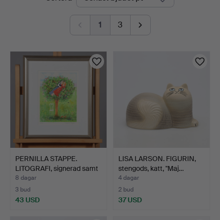
auktioner
1
3
PERNILLA STAPPE.
LISA LARSON. FIGURIN,
LITOGRAFI, signerad samt
stengods, katt, "Maj…
…
8 dagar
4 dagar
3 bud
2 bud
43 USD
37 USD