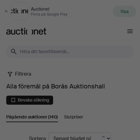
Auctionet
Visa
Stäng
Finns på Google Play
Auctionet.com
Filtrera
Alla
Alla föremål på Borås Auktionshall
föremål
Bevaka sökning
på
Pågående auktioner
(140)
Slutpriser
Borås
Auktionshall
Pågående
Sortera