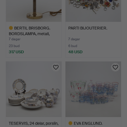
BERTIL BRISBORG.
PARTI BIJOUTERIER.
BORDSLAMPA, metall,
model…
7 dagar
7 dagar
23 bud
6 bud
317 USD
48 USD
Utvalt
föremål
TESERVIS, 24 delar, porslin,
EVA ENGLUND.