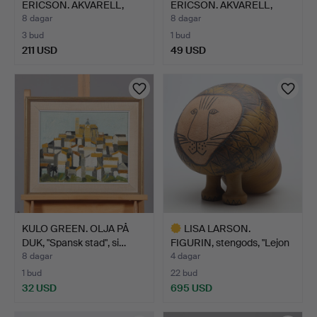
ERICSON. AKVARELL,
ERICSON. AKVARELL,
segelbåtar…
kustmotiv,…
8 dagar
8 dagar
3 bud
1 bud
211 USD
49 USD
KULO GREEN. OLJA PÅ
LISA LARSON.
DUK, "Spansk stad", si…
FIGURIN, stengods, "Lejon
Max…
8 dagar
4 dagar
1 bud
22 bud
32 USD
695 USD
Utvalt