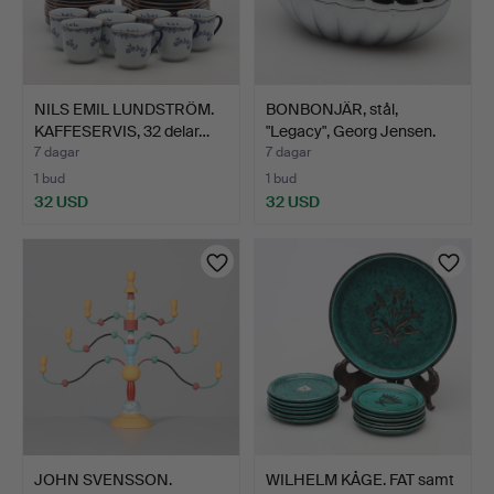
NILS EMIL LUNDSTRÖM.
BONBONJÄR, stål,
KAFFESERVIS, 32 delar…
"Legacy", Georg Jensen.
7 dagar
7 dagar
1 bud
1 bud
32 USD
32 USD
JOHN SVENSSON.
WILHELM KÅGE. FAT samt